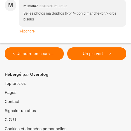
M
mumu47
22/02/2015 13:13
Belles photos ma Sophos !!<br /> bon dimanche<br /> gros
bisous
Répondre
< Un autre en cours ....
Un pic-vert ... >
Hébergé par Overblog
Top articles
Pages
Contact
Signaler un abus
C.G.U.
Cookies et données personnelles