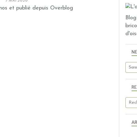
7 MAI 2020
os et publié depuis Overblog
Blog 
bric
d'ois
N
R
AR