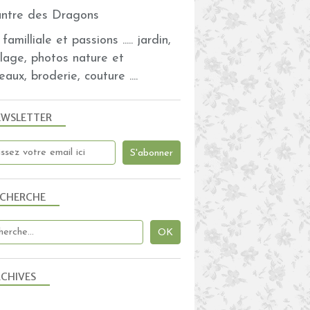
familliale et passions ..... jardin,
olage, photos nature et
eaux, broderie, couture ....
EWSLETTER
ECHERCHE
CHIVES