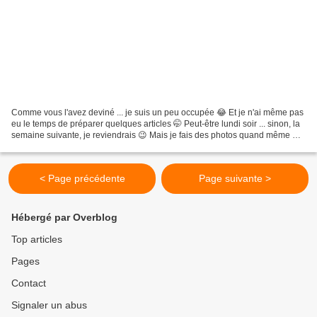
Comme vous l'avez deviné ... je suis un peu occupée 😂 Et je n'ai même pas
eu le temps de préparer quelques articles 🤭 Peut-être lundi soir ... sinon, la
semaine suivante, je reviendrais 😉 Mais je fais des photos quand même 😁
Alors, un peu de cuisine ........
< Page précédente
Page suivante >
Hébergé par Overblog
Top articles
Pages
Contact
Signaler un abus