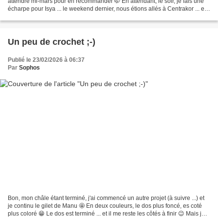
attendre mi-mars pour en recommander 🤭 En attendant, le soir, je fais une
écharpe pour Isya ... le weekend dernier, nous étions allés à Centrakor ... et
elle a choisi une...
Un peu de crochet ;-)
Publié le 23/02/2026 à 06:37
Par
Sophos
Bon, mon châle étant terminé, j'ai commencé un autre projet (à suivre ...) et
je continu le gilet de Manu 🤩 En deux couleurs, le dos plus foncé, es coté
plus coloré 😁 Le dos est terminé ... et il me reste les côtés à finir 😉 Mais je