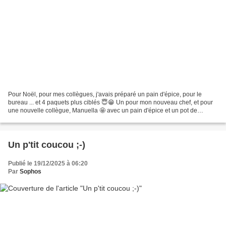
Pour Noël, pour mes collègues, j'avais préparé un pain d'épice, pour le
bureau ... et 4 paquets plus ciblés 😇😁 Un pour mon nouveau chef, et pour
une nouvelle collègue, Manuella 🤩 avec un pain d'épice et un pot de
confiture de Noël à partager chez eux...
Un p'tit coucou ;-)
Publié le 19/12/2025 à 06:20
Par
Sophos