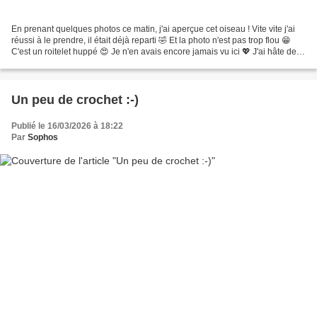
En prenant quelques photos ce matin, j'ai aperçue cet oiseau ! Vite vite j'ai
réussi à le prendre, il était déjà reparti 🤣 Et la photo n'est pas trop flou 😁
C'est un roitelet huppé 😍 Je n'en avais encore jamais vu ici 💖 J'ai hâte de le
revoir .... je...
Un peu de crochet :-)
Publié le 16/03/2026 à 18:22
Par
Sophos