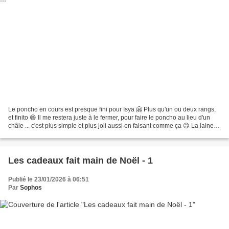
Le poncho en cours est presque fini pour Isya 🤗 Plus qu'un ou deux rangs,
et finito 😁 Il me restera juste à le fermer, pour faire le poncho au lieu d'un
châle ... c'est plus simple et plus joli aussi en faisant comme ça 😉 La laine
utilisée ... trouvée...
Les cadeaux fait main de Noël - 1
Publié le 23/01/2026 à 06:51
Par
Sophos