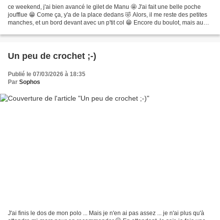
ce weekend, j'ai bien avancé le gilet de Manu 🤩 J'ai fait une belle poche
joufflue 😁 Come ça, y'a de la place dedans 🤣 Alors, il me reste des petites
manches, et un bord devant avec un p'tit col 😁 Encore du boulot, mais au
moins, tout est attaché, je...
Un peu de crochet ;-)
Publié le 07/03/2026 à 18:35
Par
Sophos
J'ai finis le dos de mon polo ... Mais je n'en ai pas assez ... je n'ai plus qu'à