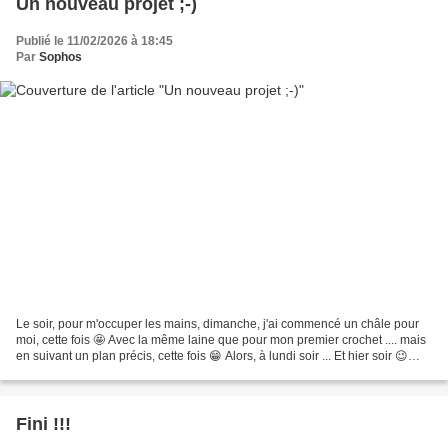
Un nouveau projet ;-)
Publié le 11/02/2026 à 18:45
Par
Sophos
Le soir, pour m'occuper les mains, dimanche, j'ai commencé un châle pour
moi, cette fois 🤩 Avec la même laine que pour mon premier crochet .... mais
en suivant un plan précis, cette fois 😁 Alors, à lundi soir ... Et hier soir 😉
Pour l'instant, cela avance...
Fini !!!