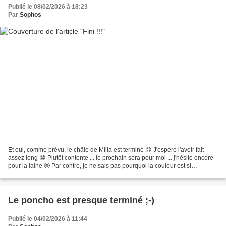
Publié le 08/02/2026 à 18:23
Par
Sophos
Et oui, comme prévu, le châle de Milla est terminé 😉 J'espère l'avoir fait
assez long 😁 Plutôt contente ... le prochain sera pour moi ... j'hésite encore
pour la laine 🤩 Par contre, je ne sais pas pourquoi la couleur est si
"blanche" !!! Je vous assure,...
Le poncho est presque terminé ;-)
Publié le 04/02/2026 à 11:44