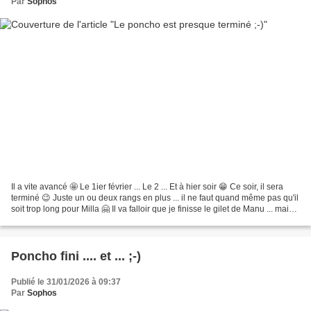
Par
Sophos
Il a vite avancé 🤩 Le 1ier février ... Le 2 ... Et à hier soir 😁 Ce soir, il sera
terminé 😉 Juste un ou deux rangs en plus ... il ne faut quand même pas qu'il
soit trop long pour Milla 🤗 Il va falloir que je finisse le gilet de Manu ... mais
pas facile...
Poncho fini .... et ... ;-)
Publié le 31/01/2026 à 09:37
Par
Sophos