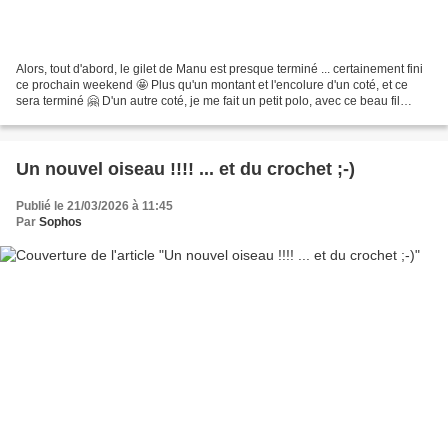
Alors, tout d'abord, le gilet de Manu est presque terminé ... certainement fini
ce prochain weekend 🤩 Plus qu'un montant et l'encolure d'un coté, et ce
sera terminé 🤗 D'un autre coté, je me fait un petit polo, avec ce beau fil
bleu/vert tendre 😃 J'ai...
Un nouvel oiseau !!!! ... et du crochet ;-)
Publié le 21/03/2026 à 11:45
Par
Sophos