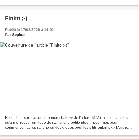
me mets sur la table...
Finito ;-)
Publié le 17/02/2026 à 19:01
Par
Sophos
Et oui, hier soir, j'ai terminé mon châle 🤩 Je l'adore 😃 Voila ... je n'ai plus
qu'à me trouver un autre défi ... j'ai une petite idée ... pour moi, pour
commencer, après j'ai une ou deux idées pour les p'tits enfants 😉 Mais je
vais me faire la main sur...