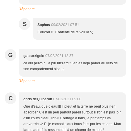
Répondre
S
Sophos
09/02/2021 07:51
Coucou !!!! Contente de te voir là :-)
G
gateuxrigolo
07/02/2021 18:37
ca oui pluvoir il a plu bizzard tu en as deja parler au veto de
son comportement bisous
Répondre
C
chris deQuiberon
07/02/2021 09:00
Que d'eau, que d'eau!!!! Il pleut et la terre ne peut plus rien
absorber. C'est un peu partout pareil surtout si l'on est pas loin
d'un cours d'eau.<br /> Courage à tous, le printemps va
arriver.<br /> Et je compatis aux trous faits par les chiens. Mon
jardin autrefois ressemblait à un champ de mines!!!