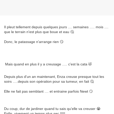
Il pleut tellement depuis quelques jours .... semaines ..... mois ....
que le terrain n'est plus que boue et eau 🤔
Donc, le patassage n'arrange rien 😏
Mais quand en plus il y a creusage ..... c'est la cata 🤣
Depuis plus d'un an maintenant, Enza creuse presque tout les
soirs .....depuis son opération pour sa tumeur, en fait 🤔
Elle ne fait pas semblant .... et entraine parfois Newt 🙄
Du coup, dur de jardiner quand tu sais qu'elle va creuser 😭
Enfin, vivement un temps plus sec !!!!!