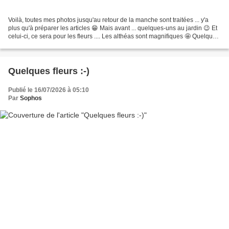
Voilà, toutes mes photos jusqu'au retour de la manche sont traitées ... y'a
plus qu'à préparer les articles 😁 Mais avant ... quelques-uns au jardin 😉 Et
celui-ci, ce sera pour les fleurs .... Les althéas sont magnifiques 🤩 Quelques
roses rouges du nouveau...
Quelques fleurs :-)
Publié le 16/07/2026 à 05:10
Par
Sophos