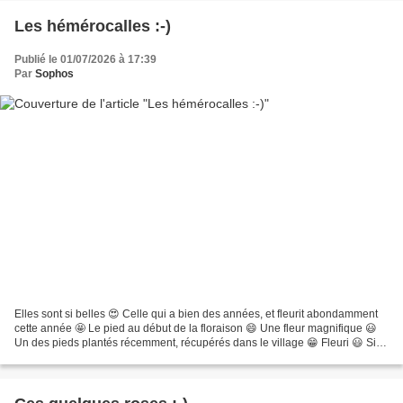
Les hémérocalles :-)
Publié le 01/07/2026 à 17:39
Par
Sophos
Elles sont si belles 😍 Celle qui a bien des années, et fleurit abondamment
cette année 🤩 Le pied au début de la floraison 😄 Une fleur magnifique 😃
Un des pieds plantés récemment, récupérés dans le village 😁 Fleuri 😃 Si
belle et pleine de pollen 😉 Lumineuse...