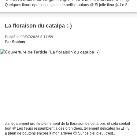
Quelques fleurs éparses, et plein de petits boutons 😃 Si jolie fleur 🤗 Le 27,
sur ciel d'orage 😁...
La floraison du catalpa :-)
Publié le 03/07/2026 à 17:59
Par
Sophos
J'ai également profité pleinement de la floraison de cet arbre, et cela sentait
bon 🤩 Les fleurs ressemblent à des orchidées, tellement délicates 🤗 Et il y
a plein de boutons encore à mon arrivée 😉 Sur ce ciel bleu, c'est