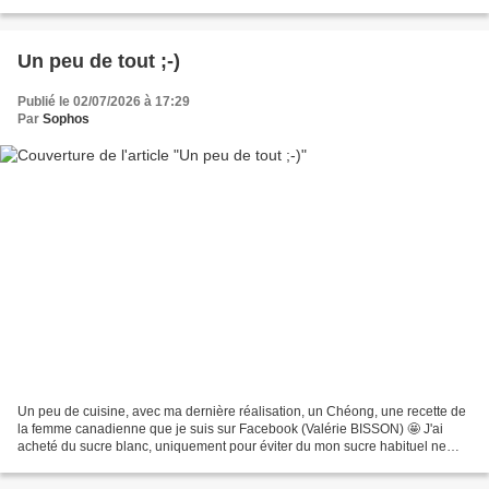
magnifique 😃 Elles sont très...
Un peu de tout ;-)
Publié le 02/07/2026 à 17:29
Par
Sophos
Un peu de cuisine, avec ma dernière réalisation, un Chéong, une recette de
la femme canadienne que je suis sur Facebook (Valérie BISSON) 🤩 J'ai
acheté du sucre blanc, uniquement pour éviter du mon sucre habituel ne
donne un gout en plus. Y'a plus qu'à...