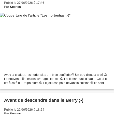
Publié le 27/06/2026 à 17:46
Par
Sophos
Avec la chaleur, les hortensias ont bien soufferts 🙄 Un peu d'eau a aidé 😉
Le nouveau 😃 Les roses/rouges foncés 😉 La, il manquait d'eau ... Celui-ci
est à coté du Delphinium 😃 Le joli rose pale devant la cuisine 🤩 Ils sont
magnifiques, et en regardant...
Avant de descendre dans le Berry ;-)
Publié le 22/06/2026 à 18:24
Par
Sophos