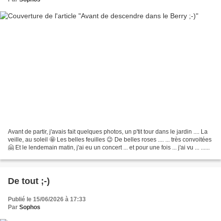
Avant de partir, j'avais fait quelques photos, un p'tit tour dans le jardin .... La
veille, au soleil 🤩 Les belles feuilles 😉 De belles roses .... ... très convoitées
🤗 Et le lendemain matin, j'ai eu un concert ... et pour une fois ... j'ai vu ... ......
De tout ;-)
Publié le 15/06/2026 à 17:33
Par
Sophos