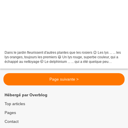
Dans le jardin fleurissent d'autres plantes que les rosiers 😉 Les lys ... ... les
lys oranges, toujours les premiers 😃 Un lys rouge, superbe couleur, qui a
échappé au nettoyage 🤭 Le delphinium ... ... qui a été quelque peu
malmené par les grands vents...
Page suivante >
Hébergé par Overblog
Top articles
Pages
Contact