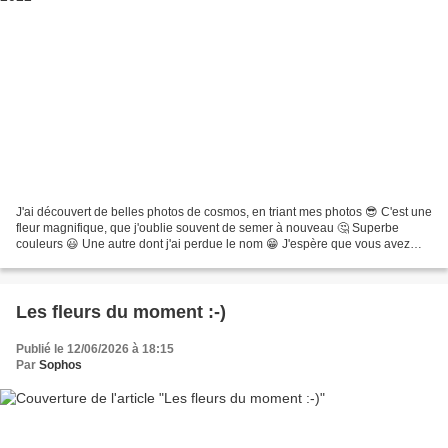
J'ai découvert de belles photos de cosmos, en triant mes photos 😎 C'est une
fleur magnifique, que j'oublie souvent de semer à nouveau 🤔 Superbe
couleurs 😃 Une autre dont j'ai perdue le nom 😁 J'espère que vous avez
passé un bon dimanche 😉 Bonne soirée...
Les fleurs du moment :-)
Publié le 12/06/2026 à 18:15
Par
Sophos