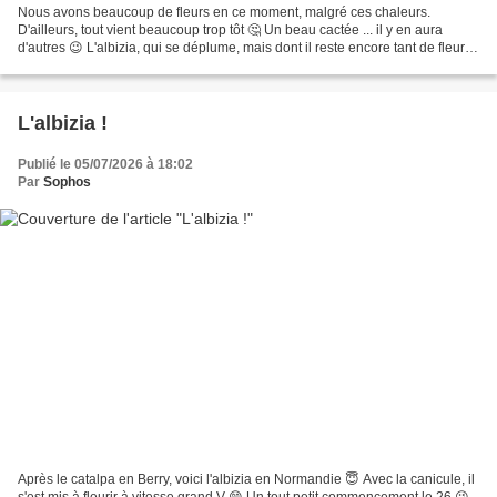
Nous avons beaucoup de fleurs en ce moment, malgré ces chaleurs.
D'ailleurs, tout vient beaucoup trop tôt 🤔 Un beau cactée ... il y en aura
d'autres 😉 L'albizia, qui se déplume, mais dont il reste encore tant de fleurs
à venir 😃 Le ciel est moins bleu...
L'albizia !
Publié le 05/07/2026 à 18:02
Par
Sophos
Après le catalpa en Berry, voici l'albizia en Normandie 😇 Avec la canicule, il
s'est mis à fleurir à vitesse grand V 😁 Un tout petit commencement le 26 😉