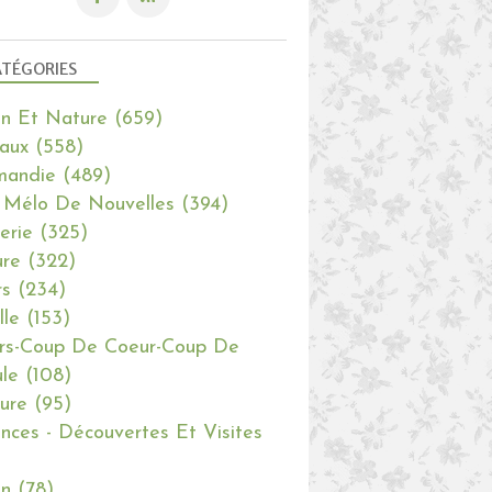
TÉGORIES
in Et Nature
(659)
aux
(558)
mandie
(489)
 Mélo De Nouvelles
(394)
erie
(325)
re
(322)
rs
(234)
lle
(153)
rs-Coup De Coeur-Coup De
le
(108)
ure
(95)
nces - Découvertes Et Visites
in
(78)