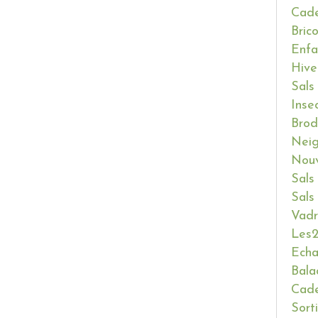
Cade
Bric
Enfa
Hive
Sals
Inse
Brod
Neig
Nouv
Sals
Sals
Vadr
Les2
Ech
Bala
Cade
Sort