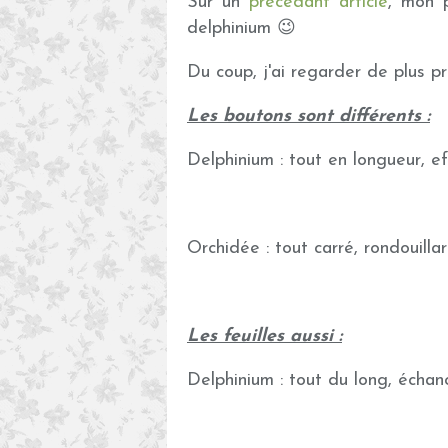
Sur un
précédant article
, mon 
delphinium 😉
Du coup, j'ai regarder de plus près
Les boutons sont différents :
Delphinium : tout en longueur, eff
Orchidée : tout carré, rondouilla
Les feuilles aussi :
Delphinium : tout du long, échan