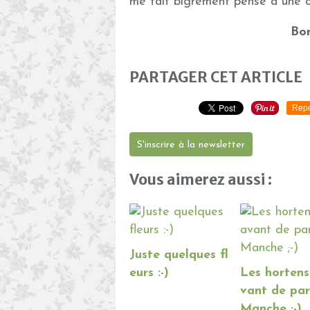
me fait bigrement pensé à une 
Bon
PARTAGER CET ARTICLE
Repo
S'inscrire à la newsletter
Vous aimerez aussi :
Juste quelques fl
eurs :-)
Les hortens
vant de par
Manche ;-)