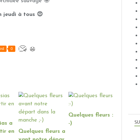
orchidée sauvage 🤩
 jeudi à tous 😍
st
0
Quelques fleurs :
SU
ias a
-)
tir en
Quelques fleurs a
vant notre dépar