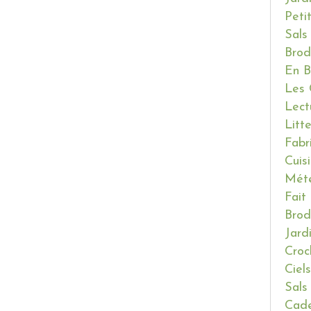
Peti
Sals
Brod
En B
Les 
Lect
Litt
Fabr
Cuis
Mét
Fait
Brod
Jard
Croc
Ciels
Sals
Cade