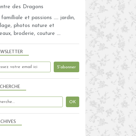
familliale et passions ..... jardin,
olage, photos nature et
eaux, broderie, couture ....
EWSLETTER
ECHERCHE
CHIVES