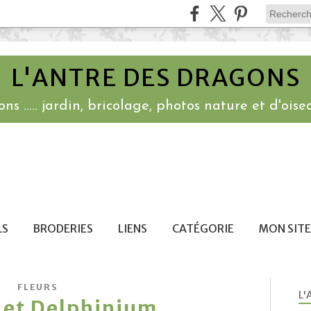
L'ANTRE DES DRAGONS
ns ..... jardin, bricolage, photos nature et d'oisea
LS
BRODERIES
LIENS
CATÉGORIE
MON SITE
FLEURS
L'
et Delphinium ...