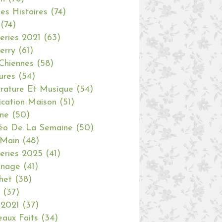
tes Histoires
(74)
(74)
eries 2021
(63)
erry
(61)
Chiennes
(58)
ures
(54)
erature Et Musique
(54)
ication Maison
(51)
ine
(50)
éo De La Semaine
(50)
 Main
(48)
eries 2025
(41)
inage
(41)
het
(38)
(37)
 2021
(37)
aux Faits
(34)