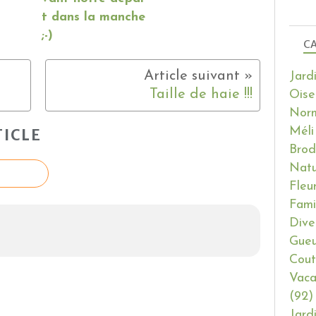
t dans la manche
;-)
CA
Jard
Taille de haie !!!
Oise
Nor
Méli
ICLE
Brod
Natu
Fleu
Fami
Dive
Gueu
Cout
Vaca
(92)
Jard