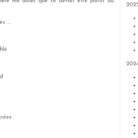
père me disait que ce devait être plutôt du
202
 ....
ilé
202
rd
crées