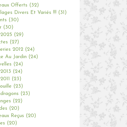
aux Offerts
(32)
olages Divers Et Variés !!!
(31)
nts
(30)
r
(30)
 2025
(29)
ctes
(27)
eries 2012
(24)
e Au Jardin
(24)
elles
(24)
 2013
(24)
 2011
(23)
ouille
(23)
dragons
(23)
anges
(22)
des
(20)
aux Reçus
(20)
ies
(20)