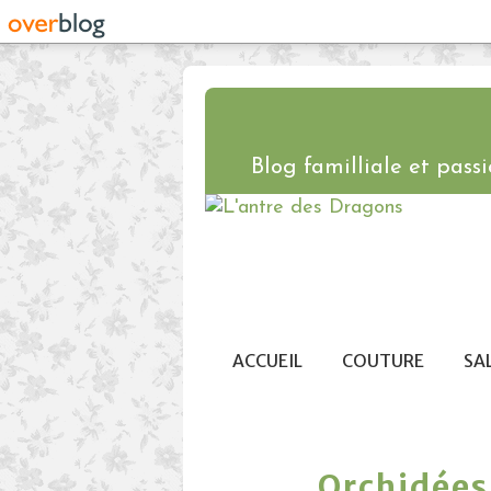
Blog familliale et passio
ACCUEIL
COUTURE
SA
Orchidées 