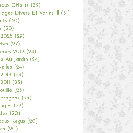
aux Offerts
(32)
olages Divers Et Variés !!!
(31)
nts
(30)
r
(30)
 2025
(29)
ctes
(27)
eries 2012
(24)
e Au Jardin
(24)
elles
(24)
 2013
(24)
 2011
(23)
ouille
(23)
dragons
(23)
anges
(22)
des
(20)
aux Reçus
(20)
ies
(20)