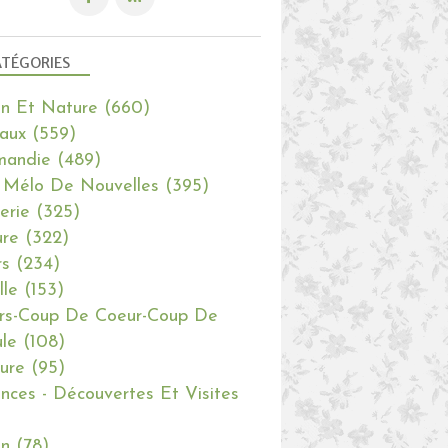
TÉGORIES
in Et Nature
(660)
aux
(559)
mandie
(489)
 Mélo De Nouvelles
(395)
erie
(325)
re
(322)
rs
(234)
lle
(153)
rs-Coup De Coeur-Coup De
le
(108)
ure
(95)
nces - Découvertes Et Visites
in
(78)