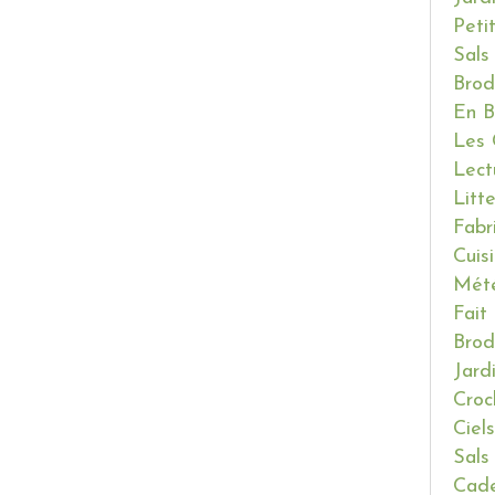
Peti
Sals
Brod
En B
Les 
Lect
Litt
Fabr
Cuis
Mét
Fait
Brod
Jard
Croc
Ciels
Sals
Cade