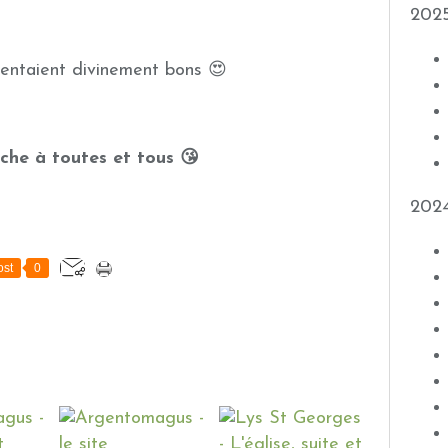
202
 sentaient divinement bons 😍
he à toutes et tous 😘
202
st
0