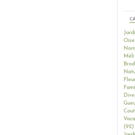
CA
Jard
Oise
Nor
Méli
Brod
Natu
Fleu
Fami
Dive
Gueu
Cout
Vaca
(92)
Jard