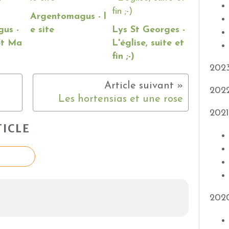
Argentomagus - l
us -
e site
Lys St Georges -
 St Ma
L'église, suite et
fin ;-)
202
202
Les hortensias et une rose
2021
ICLE
202