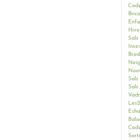
Cade
Bric
Enfa
Hive
Sals
Inse
Brod
Neig
Nouv
Sals
Sals
Vadr
Les2
Ech
Bala
Cade
Sort