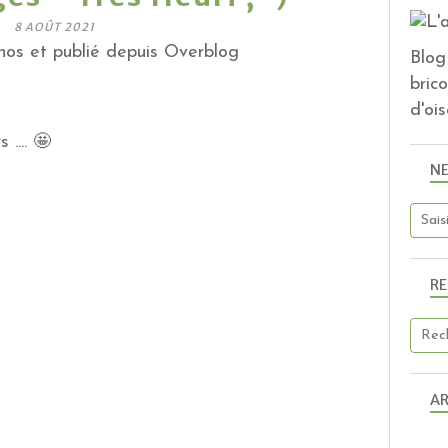
8 AOÛT 2021
os et publié depuis Overblog
Blog 
bric
d'ois
 .... 🤩
N
R
AR