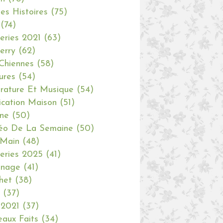
tes Histoires
(75)
(74)
eries 2021
(63)
erry
(62)
Chiennes
(58)
ures
(54)
erature Et Musique
(54)
ication Maison
(51)
ine
(50)
éo De La Semaine
(50)
 Main
(48)
eries 2025
(41)
inage
(41)
het
(38)
(37)
 2021
(37)
aux Faits
(34)