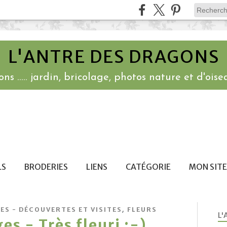
L'ANTRE DES DRAGONS
ns ..... jardin, bricolage, photos nature et d'oisea
LS
BRODERIES
LIENS
CATÉGORIE
MON SITE
,
ES - DÉCOUVERTES ET VISITES
FLEURS
L'
es - Très fleuri ;-)