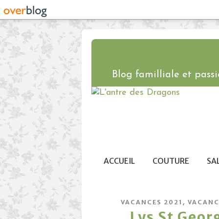
Blog familliale et passio
ACCUEIL
COUTURE
SA
,
VACANCES 2021
VACANC
Lys St Georg