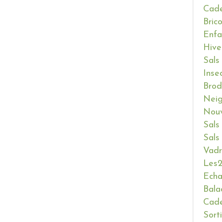
Cade
Bric
Enfa
Hive
Sals
Inse
Brod
Neig
Nouv
Sals
Sals
Vadr
Les2
Ech
Bala
Cade
Sort