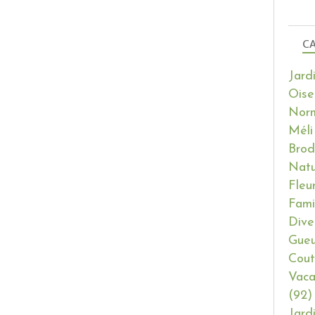
CA
Jard
Oise
Nor
Méli
Brod
Natu
Fleu
Fami
Dive
Gueu
Cout
Vaca
(92)
Jard