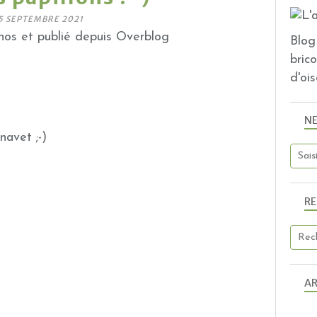
5 SEPTEMBRE 2021
os et publié depuis Overblog
Blog 
bric
d'ois
N
 navet ;-)
R
AR