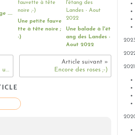
e ....
Une petite fauve
tte à tête noire ;
Une balade à l'ét
-)
ang des Landes -
202
Aout 2022
202
2021
Les chiennes, le jardin ... et une surprise ;-)
Encore des roses ;-)
ICLE
202