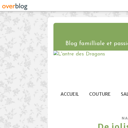
Blog familliale et passio
ACCUEIL
COUTURE
SA
NA
De joli