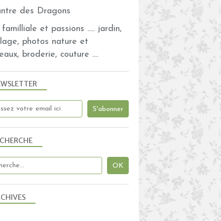
familliale et passions ..... jardin,
olage, photos nature et
eaux, broderie, couture ....
EWSLETTER
ECHERCHE
CHIVES