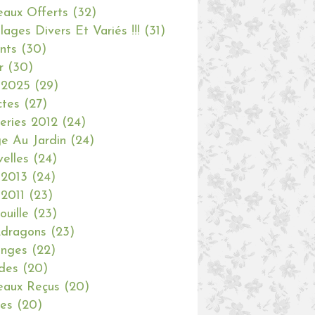
aux Offerts
(32)
olages Divers Et Variés !!!
(31)
nts
(30)
r
(30)
 2025
(29)
ctes
(27)
eries 2012
(24)
e Au Jardin
(24)
elles
(24)
 2013
(24)
 2011
(23)
ouille
(23)
dragons
(23)
anges
(22)
des
(20)
aux Reçus
(20)
ies
(20)