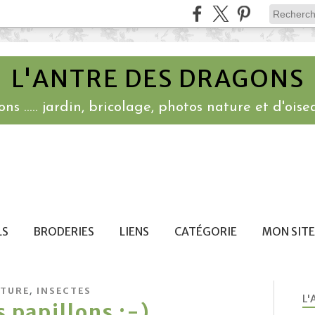
L'ANTRE DES DRAGONS
ns ..... jardin, bricolage, photos nature et d'oisea
LS
BRODERIES
LIENS
CATÉGORIE
MON SITE
,
TURE
INSECTES
L'
s papillons :-)