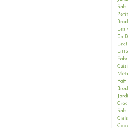
Sals
Peti
Brod
Les 
En B
Lect
Litt
Fabr
Cuis
Mét
Fait
Brod
Jard
Croc
Sals
Ciels
Cade