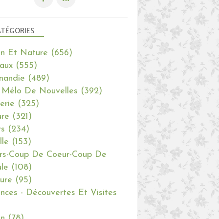
TÉGORIES
in Et Nature
(656)
aux
(555)
mandie
(489)
 Mélo De Nouvelles
(392)
erie
(325)
re
(321)
rs
(234)
lle
(153)
rs-Coup De Coeur-Coup De
le
(108)
ure
(95)
nces - Découvertes Et Visites
in
(78)