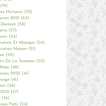
(74)
tes Histoires
(72)
eries 2021
(63)
Chiennes
(58)
erry
(57)
ures
(54)
erature Et Musique
(54)
ication Maison
(51)
ine
(50)
éo De La Semaine
(50)
 Main
(48)
eries 2025
(41)
inage
(41)
het
(38)
 2021
(37)
(36)
aux Faits
(34)