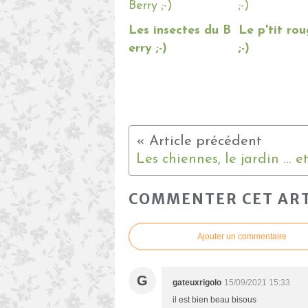
Les insectes du B
Le p'tit roug
erry ;-)
;-)
COMMENTER CET ART
Ajouter un commentaire
G
gateuxrigolo
15/09/2021 15:33
il est bien beau bisous