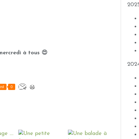
202
ercredi à tous 😍
202
st
0