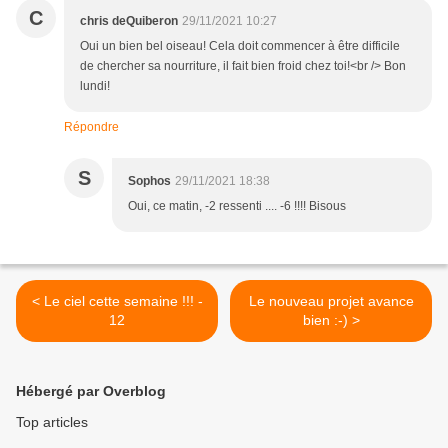
C
chris deQuiberon
29/11/2021 10:27
Oui un bien bel oiseau! Cela doit commencer à être difficile
de chercher sa nourriture, il fait bien froid chez toi!<br /> Bon
lundi!
Répondre
S
Sophos
29/11/2021 18:38
Oui, ce matin, -2 ressenti .... -6 !!!! Bisous
< Le ciel cette semaine !!! -
Le nouveau projet avance
12
bien :-) >
Hébergé par Overblog
Top articles