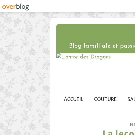
Blog familliale et passio
ACCUEIL
COUTURE
SA
N
La leç