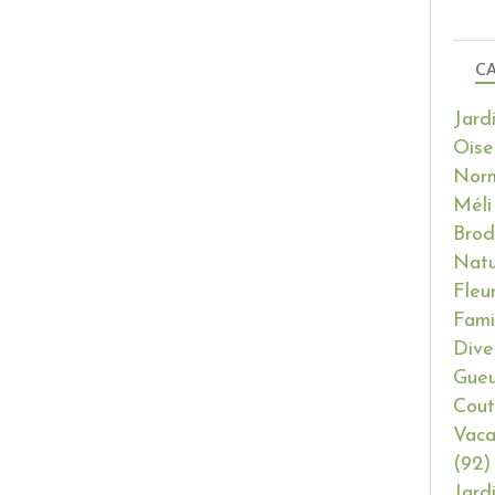
CA
Jard
Oise
Nor
Méli
Brod
Natu
Fleu
Fami
Dive
Gueu
Cout
Vaca
(92)
Jard