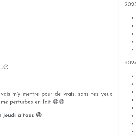
202
202
..😉
je vais m'y mettre pour de vrais, sans tes yeux
tu me perturbes en fait 😁😂
 jeudi à tous 🤩