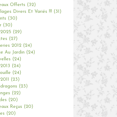
aux Offerts
(32)
olages Divers Et Variés !!!
(31)
nts
(30)
r
(30)
 2025
(29)
ctes
(27)
eries 2012
(24)
e Au Jardin
(24)
elles
(24)
 2013
(24)
ouille
(24)
 2011
(23)
dragons
(23)
anges
(22)
des
(20)
aux Reçus
(20)
ies
(20)