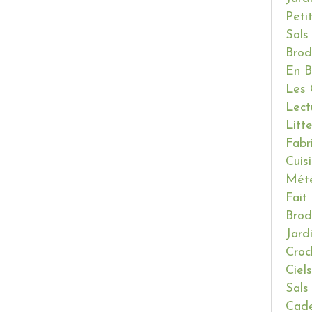
Peti
Sals
Brod
En B
Les 
Lect
Litt
Fabr
Cuis
Mét
Fait
Brod
Jard
Croc
Ciels
Sals
Cade