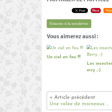
Repo
S'inscrire à la newsletter
Vous aimerez aussi :
Un ciel en feu !!!
Les insecte
erry ;-)
Une volée de moineaux ...