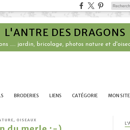
L'ANTRE DES DRAGONS
ns ..... jardin, bricolage, photos nature et d'oisea
LS
BRODERIES
LIENS
CATÉGORIE
MON SITE
,
ATURE
OISEAUX
L'
on du merle ;-)