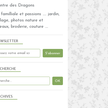
familliale et passions ..... jardin,
olage, photos nature et
eaux, broderie, couture ....
EWSLETTER
ECHERCHE
CHIVES