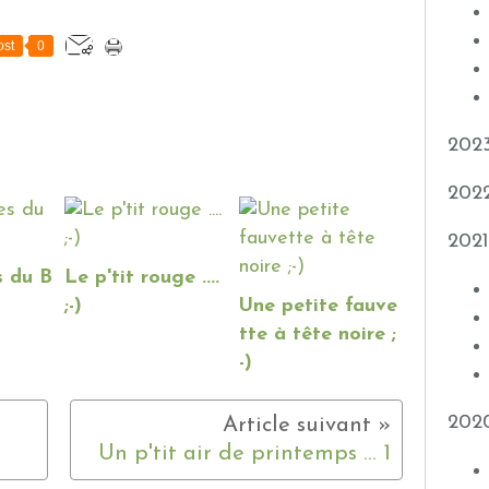
st
0
202
202
2021
s du B
Le p'tit rouge ....
;-)
Une petite fauve
tte à tête noire ;
-)
202
Un p'tit air de printemps ... 1