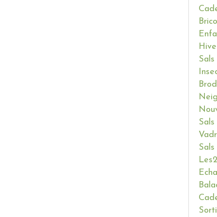
Cade
Bric
Enfa
Hive
Sals
Inse
Brod
Neig
Nouv
Sals
Vadr
Sals
Les2
Ech
Bala
Cade
Sort