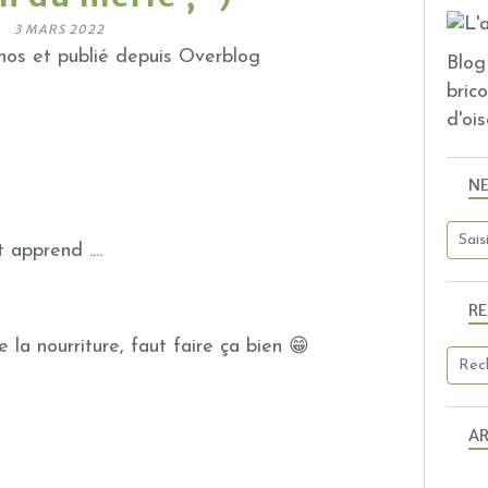
3 MARS 2022
os et publié depuis Overblog
Blog 
bric
d'ois
N
 apprend ....
R
de la nourriture, faut faire ça bien 😁
AR