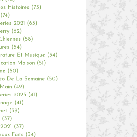
tes Histoires
(75)
(74)
eries 2021
(63)
erry
(62)
Chiennes
(58)
ures
(54)
erature Et Musique
(54)
ication Maison
(51)
ine
(50)
éo De La Semaine
(50)
 Main
(49)
eries 2025
(41)
inage
(41)
het
(39)
(37)
 2021
(37)
aux Faits
(34)