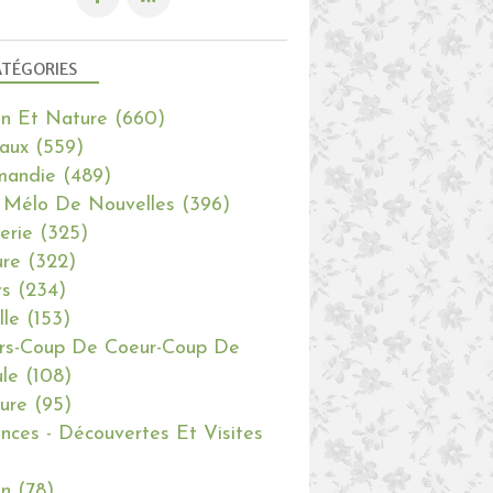
TÉGORIES
in Et Nature
(660)
aux
(559)
mandie
(489)
 Mélo De Nouvelles
(396)
erie
(325)
re
(322)
rs
(234)
lle
(153)
rs-Coup De Coeur-Coup De
le
(108)
ure
(95)
nces - Découvertes Et Visites
in
(78)