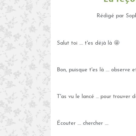
Rédigé par Soph
Salut toi .... t'es déjà là 🤩
Bon, puisque t'es là .... observe et
T'as vu le lancé ... pour trouver 
Écouter .... chercher ....