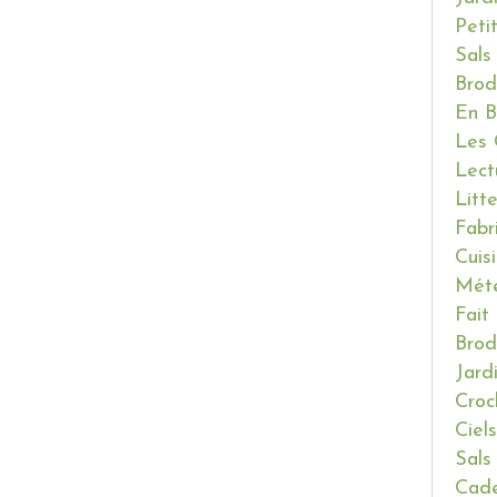
Peti
Sals
Brod
En B
Les 
Lect
Litt
Fabr
Cuis
Mét
Fait
Brod
Jard
Croc
Ciels
Sals
Cade