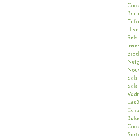
Cade
Bric
Enfa
Hive
Sals
Inse
Brod
Neig
Nouv
Sals
Sals
Vadr
Les2
Ech
Bala
Cade
Sort