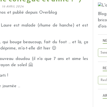
16 AVRIL 2024
os et publié depuis Overblog
Blog 
bric
de Laure est malade (rhume de hanche) et est
d'ois
N
f, qui bouge beaucoup, fait du foot ... et là, ça
l déprime, m'a-t-elle dit hier 😌
nouveau doudou (il n'a que 7 ans et aime les
 rayon de soleil 🤗
R
rti !
 journée ...
AR