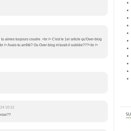
9
u aimes toujours coudre .<br /> C'est le 1er article qu'Over-blog
r /> Avais-tu arrêté? Ou Over-blog m'avait-il oubliée???<br />
024 10:12
SU
resse??