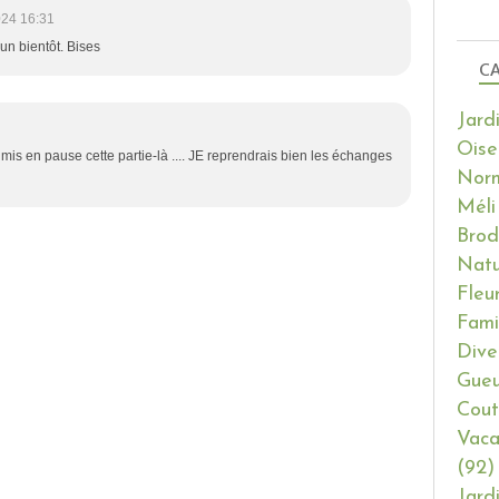
024 16:31
 un bientôt. Bises
CA
Jard
Oise
 mis en pause cette partie-là .... JE reprendrais bien les échanges
Nor
Méli
Brod
Natu
Fleu
Fami
Dive
Gueu
Cout
Vaca
(92)
Jard