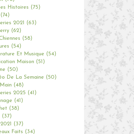
tes Histoires
(75)
(74)
eries 2021
(63)
erry
(62)
Chiennes
(58)
ures
(54)
erature Et Musique
(54)
ication Maison
(51)
ine
(50)
éo De La Semaine
(50)
 Main
(48)
eries 2025
(41)
inage
(41)
het
(38)
(37)
 2021
(37)
aux Faits
(34)