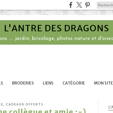
L'ANTRE DES DRAGONS
ns ..... jardin, bricolage, photos nature et d'oisea
LS
BRODERIES
LIENS
CATÉGORIE
MON SITE
,
RE
CADEAUX OFFERTS
L'
une collègue et amie :-)