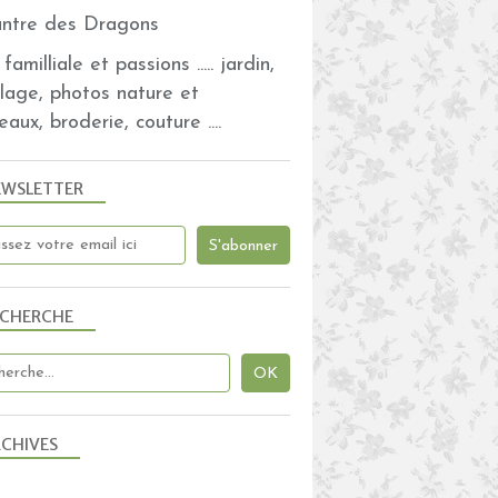
familliale et passions ..... jardin,
olage, photos nature et
eaux, broderie, couture ....
EWSLETTER
ECHERCHE
CHIVES