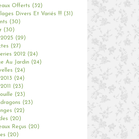
aux Offerts
(32)
olages Divers Et Variés !!!
(31)
nts
(30)
r
(30)
 2025
(29)
ctes
(27)
eries 2012
(24)
e Au Jardin
(24)
elles
(24)
 2013
(24)
 2011
(23)
ouille
(23)
dragons
(23)
anges
(22)
des
(20)
aux Reçus
(20)
ies
(20)