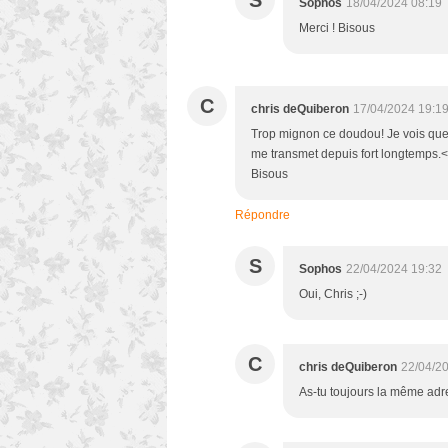
S
Sophos
18/04/2024 08:19
Merci ! Bisous
C
chris deQuiberon
17/04/2024 19:1
Trop mignon ce doudou! Je vois que t
me transmet depuis fort longtemps.<b
Bisous
Répondre
S
Sophos
22/04/2024 19:32
Oui, Chris ;-)
C
chris deQuiberon
22/04/2
As-tu toujours la même ad