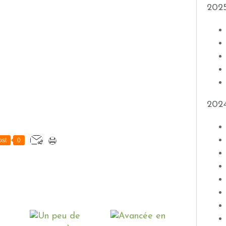
202
202
st
0