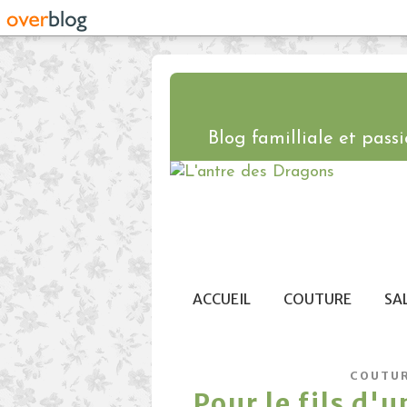
Blog familliale et passio
ACCUEIL
COUTURE
SA
COUTU
Pour le fils d'