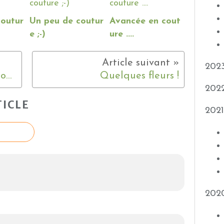
coutur
Un peu de coutur
Avancée en cout
e ;-)
ure ....
202
Une petite demande de mon homme ;-)
Quelques fleurs !
202
ICLE
2021
202