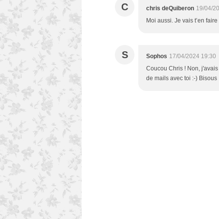
C
chris deQuiberon
19/04/2
Moi aussi. Je vais t’en faire
S
Sophos
17/04/2024 19:30
Coucou Chris ! Non, j'avais
de mails avec toi :-) Bisous