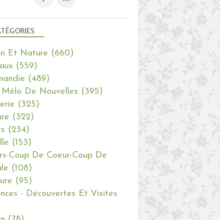
TÉGORIES
in Et Nature
(660)
aux
(559)
mandie
(489)
 Mélo De Nouvelles
(395)
erie
(325)
re
(322)
rs
(234)
lle
(153)
rs-Coup De Coeur-Coup De
le
(108)
ure
(95)
nces - Découvertes Et Visites
in
(78)