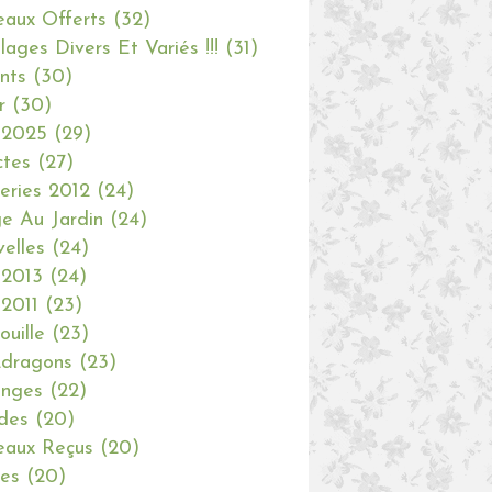
aux Offerts
(32)
olages Divers Et Variés !!!
(31)
nts
(30)
r
(30)
 2025
(29)
ctes
(27)
eries 2012
(24)
e Au Jardin
(24)
elles
(24)
 2013
(24)
 2011
(23)
ouille
(23)
dragons
(23)
anges
(22)
des
(20)
aux Reçus
(20)
ies
(20)