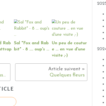
202
nd Rab
Sal "Fox and Rab
Un peu de coutur
202
rattrap
bit" - 8 .... oup's ...
e ... en vue d'une
visite ;-)
Les ciels de la semaine passée ;-)
Quelques fleurs
ICLE