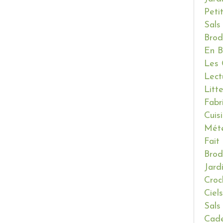
Peti
Sals
Brod
En B
Les 
Lect
Litt
Fabr
Cuis
Mét
Fait
Brod
Jard
Croc
Ciels
Sals
Cade