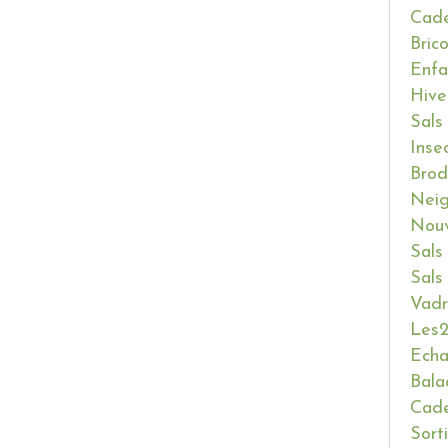
Cade
Bric
Enfa
Hive
Sals
Inse
Brod
Neig
Nouv
Sals
Sals
Vadr
Les2
Ech
Bala
Cade
Sort