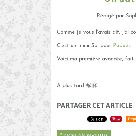
Rédigé par Soph
Comme je vous l'avais dit, j'ai
C'est un mini Sal pour
Paques
..
Voici ma première avancée, fait h
A plus tard 😁🤗
PARTAGER CET ARTICLE
Repo
S'inscrire à la newsletter