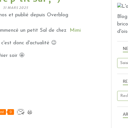
31 MARS 2025
os et publié depuis Overblog
Blog 
bric
 commencé un petit Sal de chez
Mimi
d'ois
. c'est donc d'actualité 😉
N
ier soir 🤩
R
st
0
AR