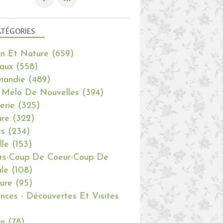
TÉGORIES
in Et Nature
(659)
aux
(558)
mandie
(489)
 Mélo De Nouvelles
(394)
erie
(325)
re
(322)
rs
(234)
lle
(153)
rs-Coup De Coeur-Coup De
le
(108)
ure
(95)
nces - Découvertes Et Visites
in
(78)