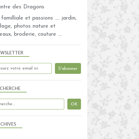
familliale et passions ..... jardin,
olage, photos nature et
eaux, broderie, couture ....
EWSLETTER
ECHERCHE
CHIVES