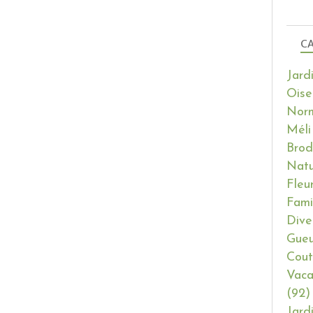
CA
Jard
Oise
Nor
Méli
Brod
Natu
Fleu
Fami
Dive
Gueu
Cout
Vaca
(92)
Jard