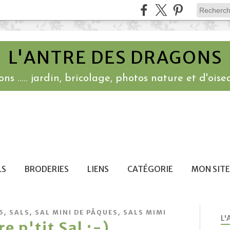
L'ANTRE DES DRAGONS
ns ..... jardin, bricolage, photos nature et d'oisea
LS
BRODERIES
LIENS
CATÉGORIE
MON SITE
,
,
,
5
SALS
SAL MINI DE PÂQUES
SALS MIMI
L'
e p'tit Sal ;-)