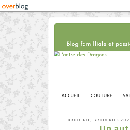
Blog familliale et passio
ACCUEIL
COUTURE
SA
,
BRODERIE
BRODERIES 202
Un autr