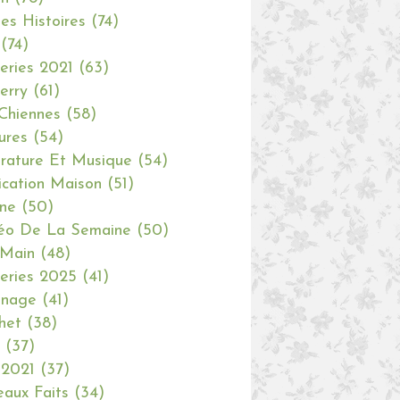
tes Histoires
(74)
(74)
eries 2021
(63)
erry
(61)
Chiennes
(58)
ures
(54)
erature Et Musique
(54)
ication Maison
(51)
ine
(50)
éo De La Semaine
(50)
 Main
(48)
eries 2025
(41)
inage
(41)
het
(38)
(37)
 2021
(37)
aux Faits
(34)