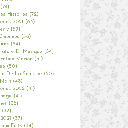
(74)
tes Histoires
(72)
eries 2021
(63)
erry
(59)
Chiennes
(58)
ures
(54)
erature Et Musique
(54)
ication Maison
(51)
ine
(50)
éo De La Semaine
(50)
 Main
(48)
eries 2025
(41)
inage
(41)
het
(38)
(37)
 2021
(37)
aux Faits
(34)