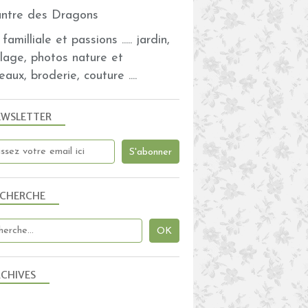
familliale et passions ..... jardin,
olage, photos nature et
eaux, broderie, couture ....
EWSLETTER
ECHERCHE
CHIVES