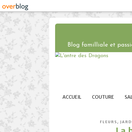
Blog familliale et passio
ACCUEIL
COUTURE
SA
,
FLEURS
JARD
La 