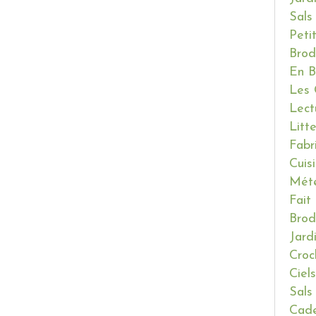
Sals
Peti
Brod
En B
Les 
Lect
Litt
Fabr
Cuis
Mét
Fait
Brod
Jard
Croc
Ciels
Sals
Cade