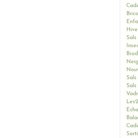
Cade
Bric
Enfa
Hive
Sals
Inse
Brod
Neig
Nouv
Sals
Sals
Vadr
Les2
Ech
Bala
Cade
Sort