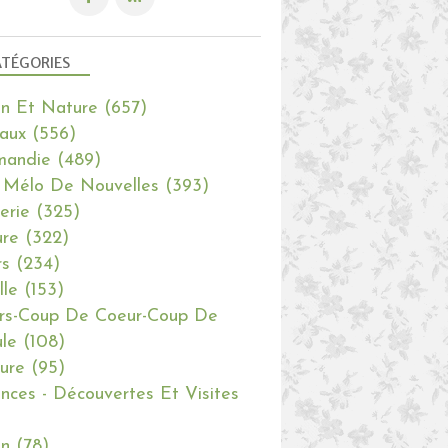
TÉGORIES
in Et Nature
(657)
aux
(556)
mandie
(489)
 Mélo De Nouvelles
(393)
erie
(325)
re
(322)
rs
(234)
lle
(153)
rs-Coup De Coeur-Coup De
le
(108)
ure
(95)
nces - Découvertes Et Visites
in
(78)