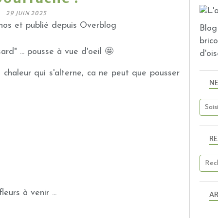
29 JUIN 2025
os et publié depuis Overblog
Blog 
bric
ard" ... pousse à vue d'oeil 🤩
d'ois
la chaleur qui s'alterne, ca ne peut que pousser
N
R
eurs à venir ...
AR