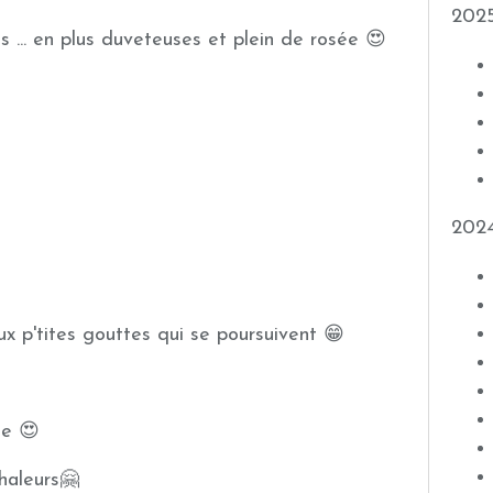
202
es ... en plus duveteuses et plein de rosée 😍
202
deux p'tites gouttes qui se poursuivent 😁
he 😍
haleurs🤗