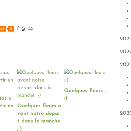
st
0
202
202
2021
Quelques fleurs :
ias a
-)
tir en
Quelques fleurs a
202
vant notre dépar
t dans la manche
;-)