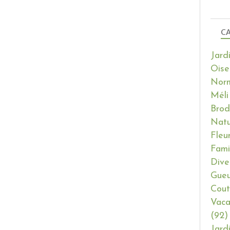
CA
Jard
Oise
Nor
Méli
Brod
Natu
Fleu
Fami
Dive
Gueu
Cout
Vaca
(92)
Jard