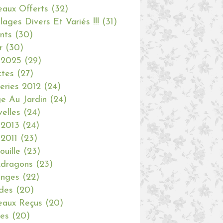
aux Offerts
(32)
olages Divers Et Variés !!!
(31)
nts
(30)
r
(30)
 2025
(29)
ctes
(27)
eries 2012
(24)
e Au Jardin
(24)
elles
(24)
 2013
(24)
 2011
(23)
ouille
(23)
dragons
(23)
anges
(22)
des
(20)
aux Reçus
(20)
ies
(20)