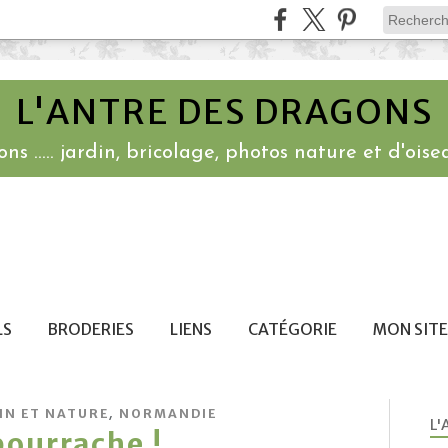
L'ANTRE DES DRAGONS
ns ..... jardin, bricolage, photos nature et d'oisea
LS
BRODERIES
LIENS
CATÉGORIE
MON SITE
,
IN ET NATURE
NORMANDIE
L'
bourrache !