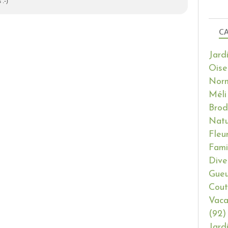
 :-)
CA
Jard
Oise
Nor
Méli
Brod
Natu
Fleu
Fami
Dive
Gueu
Cout
Vaca
(92)
Jard