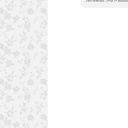
J'en referais ;-)<br /> Bisous