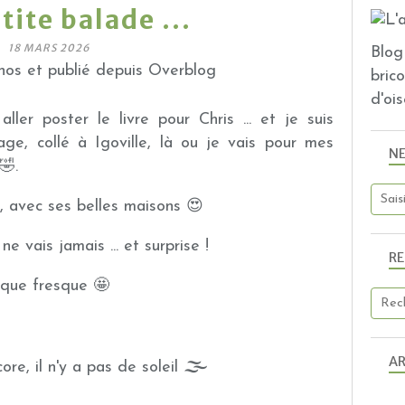
tite balade ...
18 MARS 2026
Blog 
os et publié depuis Overblog
bric
d'ois
aller poster le livre pour Chris ... et je suis
lage, collé à Igoville, là ou je vais pour mes
N
🤣.
n, avec ses belles maisons 😍
e vais jamais ... et surprise !
R
ique fresque 🤩
AR
🌫
ore, il n'y a pas de soleil