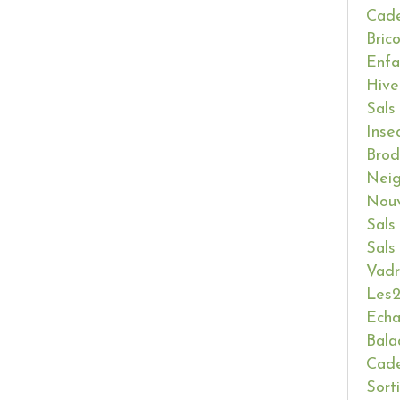
Cade
Bric
Enfa
Hive
Sals
Inse
Brod
Neig
Nouv
Sals
Sals
Vadr
Les2
Ech
Bala
Cade
Sort