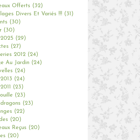
aux Offerts
(32)
olages Divers Et Variés !!!
(31)
nts
(30)
r
(30)
 2025
(29)
ctes
(27)
eries 2012
(24)
e Au Jardin
(24)
elles
(24)
 2013
(24)
 2011
(23)
ouille
(23)
dragons
(23)
anges
(22)
des
(20)
aux Reçus
(20)
ies
(20)