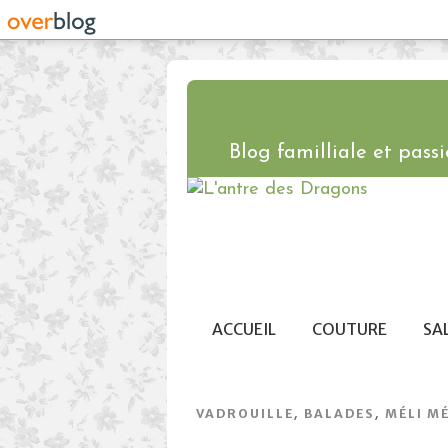
Blog familliale et passio
ACCUEIL
COUTURE
SA
,
,
VADROUILLE
BALADES
MÉLI M