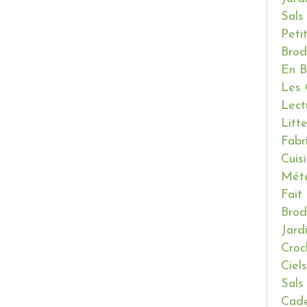
Sals
Peti
Brod
En B
Les 
Lect
Litt
Fabr
Cuis
Mét
Fait
Brod
Jard
Croc
Ciels
Sals
Cade