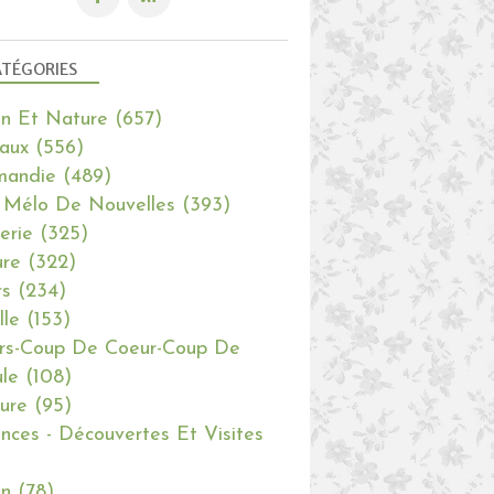
TÉGORIES
in Et Nature
(657)
aux
(556)
mandie
(489)
 Mélo De Nouvelles
(393)
erie
(325)
re
(322)
rs
(234)
lle
(153)
rs-Coup De Coeur-Coup De
le
(108)
ure
(95)
nces - Découvertes Et Visites
in
(78)