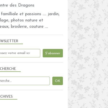
familliale et passions ..... jardin,
olage, photos nature et
eaux, broderie, couture ....
EWSLETTER
ECHERCHE
CHIVES