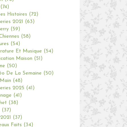
(74)
tes Histoires
(72)
eries 2021
(63)
erry
(59)
Chiennes
(58)
ures
(54)
erature Et Musique
(54)
ication Maison
(51)
ine
(50)
éo De La Semaine
(50)
 Main
(48)
eries 2025
(41)
inage
(41)
het
(38)
(37)
 2021
(37)
aux Faits
(34)