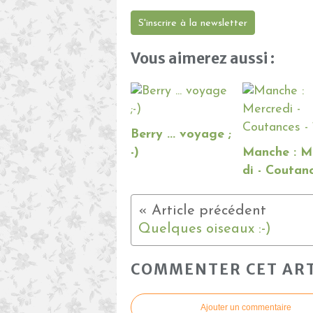
S'inscrire à la newsletter
Vous aimerez aussi :
Berry ... voyage ;
-)
Manche : M
di - Coutanc
Quelques oiseaux :-)
COMMENTER CET ART
Ajouter un commentaire