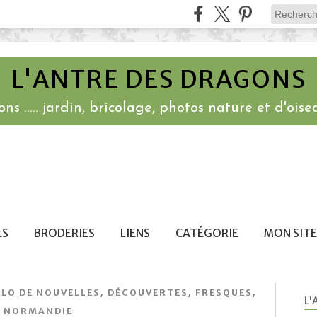
L'ANTRE DES DRAGONS
ns ..... jardin, bricolage, photos nature et d'oisea
LS
BRODERIES
LIENS
CATÉGORIE
MON SITE
,
,
,
ÉLO DE NOUVELLES
DÉCOUVERTES
FRESQUES
L'
NORMANDIE