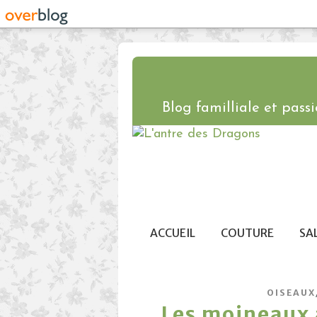
Blog familliale et passio
ACCUEIL
COUTURE
SA
OISEAUX
Les moineaux a