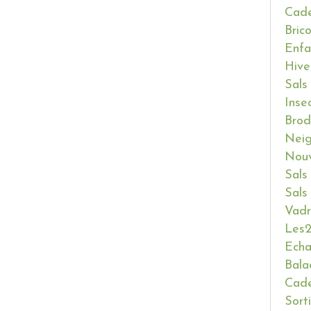
Cade
Bric
Enfa
Hive
Sals
Inse
Brod
Neig
Nouv
Sals
Sals
Vadr
Les2
Ech
Bala
Cade
Sort