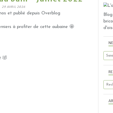
29 AVRIL 2026
os et publié depuis Overblog
Blog 
bric
niers à profiter de cette aubaine 🤩
d'ois
N
at 🤣
R
AR