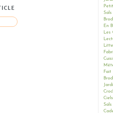
Peti
ICLE
Sals
Brod
En B
Les 
Lect
Litt
Fabr
Cuis
Mét
Fait
Brod
Jard
Croc
Ciels
Sals
Cade