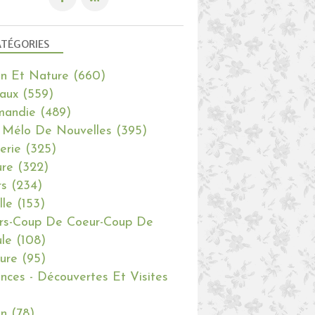
TÉGORIES
in Et Nature
(660)
aux
(559)
mandie
(489)
 Mélo De Nouvelles
(395)
erie
(325)
re
(322)
rs
(234)
lle
(153)
rs-Coup De Coeur-Coup De
le
(108)
ure
(95)
nces - Découvertes Et Visites
in
(78)