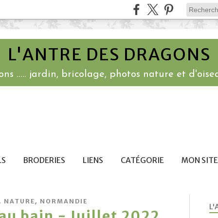
L'ANTRE DES DRAGONS
ns ..... jardin, bricolage, photos nature et d'oisea
LS
BRODERIES
LIENS
CATÉGORIE
MON SITE
,
,
NATURE
NORMANDIE
L'
u bain - Juillet 2022