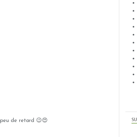
SU
n peu de retard 😉😍