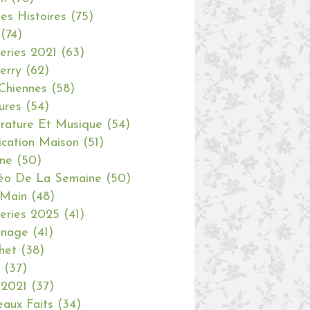
tes Histoires
(75)
(74)
eries 2021
(63)
erry
(62)
Chiennes
(58)
ures
(54)
erature Et Musique
(54)
ication Maison
(51)
ine
(50)
éo De La Semaine
(50)
 Main
(48)
eries 2025
(41)
inage
(41)
het
(38)
(37)
 2021
(37)
aux Faits
(34)