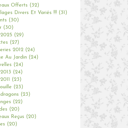
aux Offerts
(32)
olages Divers Et Variés !!!
(31)
nts
(30)
r
(30)
 2025
(29)
ctes
(27)
eries 2012
(24)
e Au Jardin
(24)
elles
(24)
 2013
(24)
 2011
(23)
ouille
(23)
dragons
(23)
anges
(22)
des
(20)
aux Reçus
(20)
ies
(20)