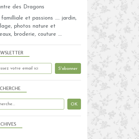
familliale et passions ..... jardin,
olage, photos nature et
eaux, broderie, couture ....
EWSLETTER
ECHERCHE
CHIVES