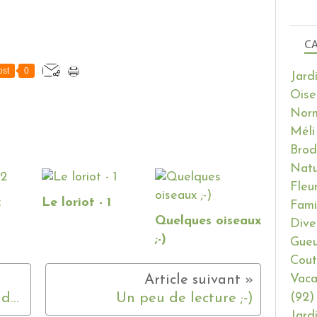
CA
st
0
Jard
Oise
Nor
Méli
Brod
Natu
Fleu
2
Le loriot - 1
Fami
Quelques oiseaux
Dive
;-)
Gueu
Cout
Vaca
(92)
Les z'azalées .... bien entendre le "z" ;-)
Un peu de lecture ;-)
Jard