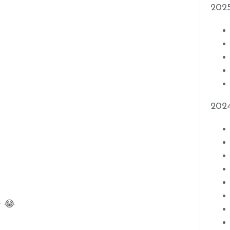
202
202
t 😂