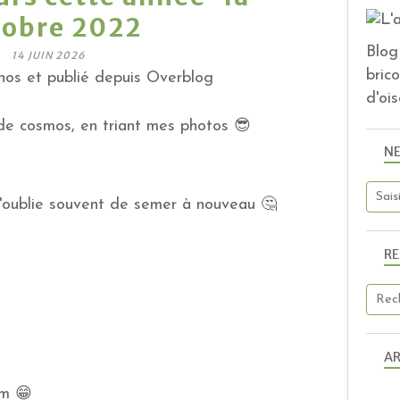
tobre 2022
Blog 
14 JUIN 2026
bric
os et publié depuis Overblog
d'ois
 de cosmos, en triant mes photos 😎
N
 j'oublie souvent de semer à nouveau 🤔
R
AR
om 😁