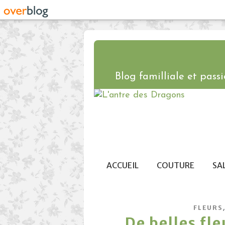
Blog familliale et passio
ACCUEIL
COUTURE
SA
FLEURS
De belles fl