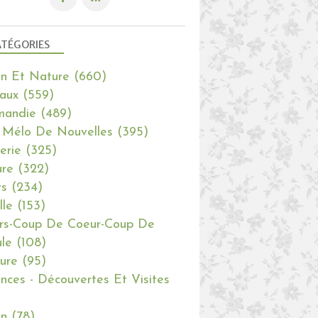
TÉGORIES
in Et Nature
(660)
aux
(559)
mandie
(489)
 Mélo De Nouvelles
(395)
erie
(325)
re
(322)
rs
(234)
lle
(153)
rs-Coup De Coeur-Coup De
le
(108)
ure
(95)
nces - Découvertes Et Visites
in
(78)