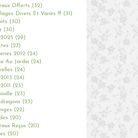
aux Offerts
(32)
olages Divers Et Variés !!!
(31)
nts
(30)
r
(30)
 2025
(29)
ctes
(27)
eries 2012
(24)
e Au Jardin
(24)
elles
(24)
 2013
(24)
 2011
(23)
ouille
(23)
dragons
(23)
anges
(22)
des
(20)
aux Reçus
(20)
ies
(20)