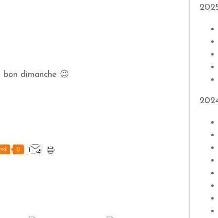
202
n bon dimanche 😉
202
st
0