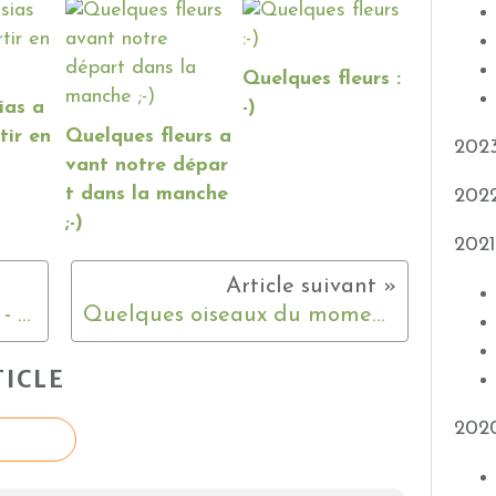
Quelques fleurs :
ias a
-)
tir en
Quelques fleurs a
202
vant notre dépar
t dans la manche
202
;-)
2021
Le troglodyte à sa toilette - Octobre 2022
Quelques oiseaux du moment :-)
ICLE
202