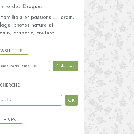
familliale et passions ..... jardin,
olage, photos nature et
eaux, broderie, couture ....
EWSLETTER
ECHERCHE
CHIVES