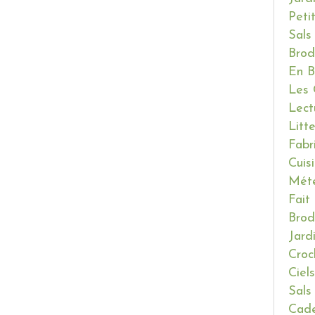
Peti
Sals
Brod
En B
Les 
Lect
Litt
Fabr
Cuis
Mét
Fait
Brod
Jard
Croc
Ciels
Sals
Cade