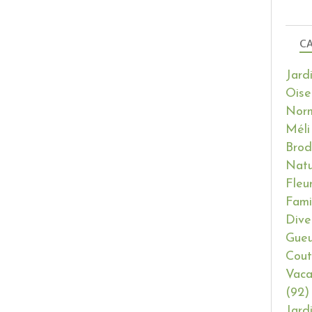
CA
Jard
Oise
Nor
Méli
Brod
Natu
Fleu
Fami
Dive
Gueu
Cout
Vaca
(92)
Jard