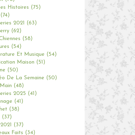
tes Histoires
(75)
(74)
eries 2021
(63)
erry
(62)
Chiennes
(58)
ures
(54)
erature Et Musique
(54)
ication Maison
(51)
ine
(50)
éo De La Semaine
(50)
 Main
(48)
eries 2025
(41)
inage
(41)
het
(38)
(37)
 2021
(37)
aux Faits
(34)