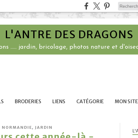
L'ANTRE DES DRAGONS
ns ..... jardin, bricolage, photos nature et d'oisea
LS
BRODERIES
LIENS
CATÉGORIE
MON SITE
,
,
NORMANDIE
JARDIN
L'
eurs cette année-là -