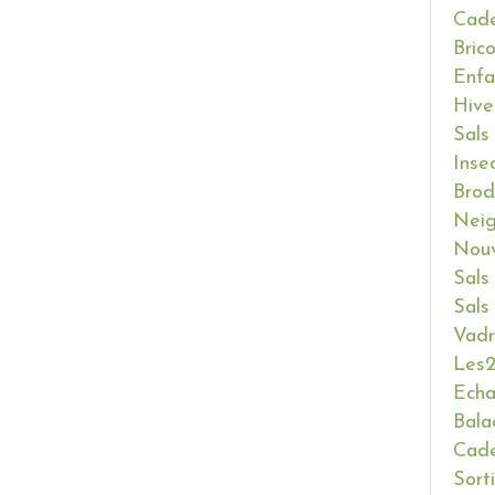
Cade
Bric
Enfa
Hive
Sals
Inse
Brod
Neig
Nouv
Sals
Sals
Vadr
Les2
Ech
Bala
Cade
Sort