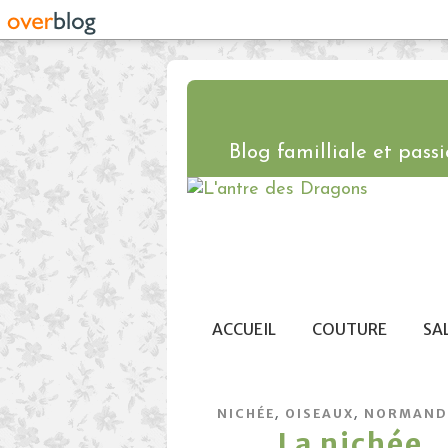
Blog familliale et passio
ACCUEIL
COUTURE
SA
,
,
NICHÉE
OISEAUX
NORMAND
La nichée ..