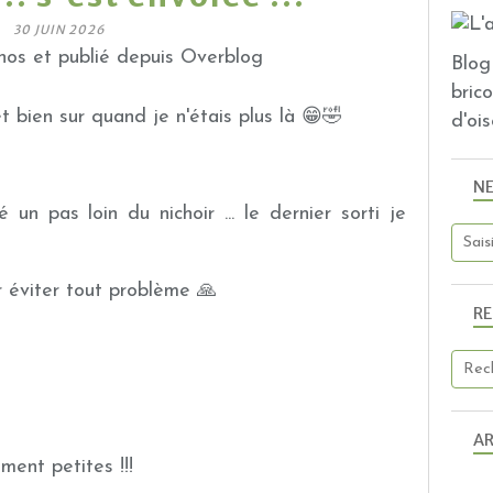
30 JUIN 2026
os et publié depuis Overblog
Blog 
bric
et bien sur quand je n'étais plus là 😁🤣
d'ois
N
un pas loin du nichoir ... le dernier sorti je
ur éviter tout problème 🙏
R
AR
iment petites !!!