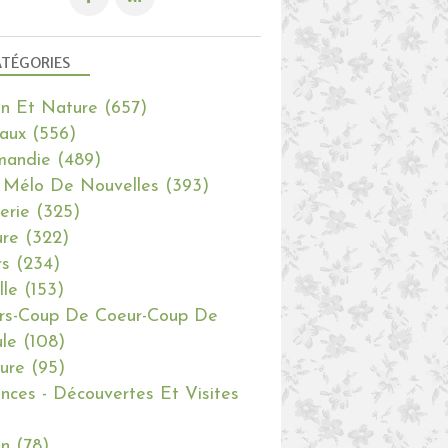
TÉGORIES
in Et Nature
(657)
aux
(556)
mandie
(489)
 Mélo De Nouvelles
(393)
erie
(325)
re
(322)
rs
(234)
lle
(153)
rs-Coup De Coeur-Coup De
le
(108)
ure
(95)
nces - Découvertes Et Visites
in
(78)