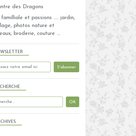
familliale et passions ..... jardin,
olage, photos nature et
eaux, broderie, couture ....
EWSLETTER
ECHERCHE
CHIVES