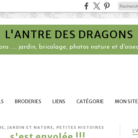
L'ANTRE DES DRAGONS
ns ..... jardin, bricolage, photos nature et d'oisea
LS
BRODERIES
LIENS
CATÉGORIE
MON SITE
,
,
IE
JARDIN ET NATURE
PETITES HISTOIRES
L'
.. s'est envolée !!!