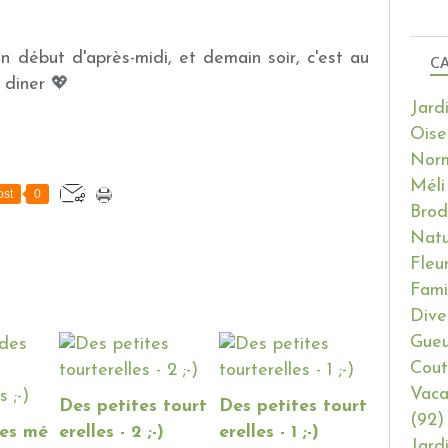
n début d'après-midi, et demain soir, c'est au
CA
 diner 💖
Jard
Oise
Nor
Méli
st
0
Brod
Natu
Fleu
Fami
Dive
Gueu
Cout
Vaca
Des petites tourt
Des petites tourt
(92)
des mé
erelles - 2 ;-)
erelles - 1 ;-)
Jard