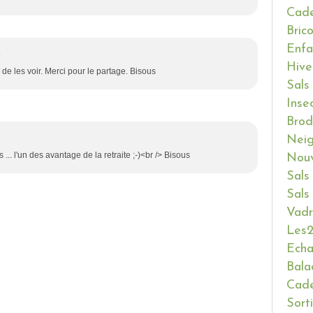
Cade
Bric
Enfa
4
Hive
de les voir. Merci pour le partage. Bisous
Sals
Inse
Brod
Neig
... l'un des avantage de la retraite ;-)<br /> Bisous
Nouv
Sals
Sals
Vadr
Les2
Ech
Bala
Cade
Sort