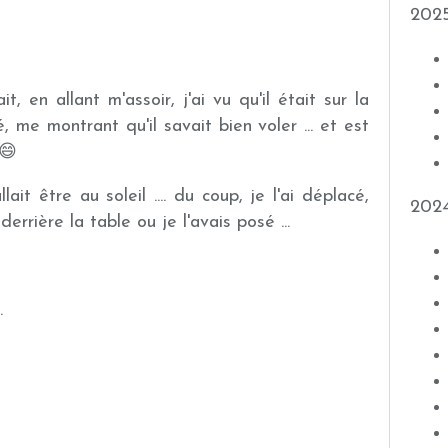
202
ait, en allant m'assoir, j'ai vu qu'il était sur la
, me montrant qu'il savait bien voler ... et est
 😄
lait être au soleil .... du coup, je l'ai déplacé,
202
derrière la table ou je l'avais posé ...
.