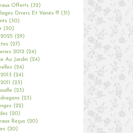
aux Offerts
(32)
olages Divers Et Variés !!!
(31)
nts
(30)
r
(30)
 2025
(29)
ctes
(27)
eries 2012
(24)
e Au Jardin
(24)
elles
(24)
 2013
(24)
 2011
(23)
ouille
(23)
dragons
(23)
anges
(22)
des
(20)
aux Reçus
(20)
ies
(20)