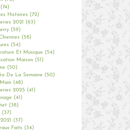
(74)
tes Histoires
(72)
eries 2021
(63)
erry
(59)
Chiennes
(58)
ures
(54)
erature Et Musique
(54)
ication Maison
(51)
ine
(50)
éo De La Semaine
(50)
 Main
(48)
eries 2025
(41)
inage
(41)
het
(38)
(37)
 2021
(37)
aux Faits
(34)