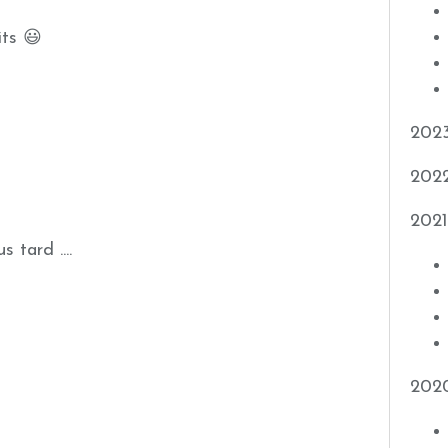
its 😃
202
202
2021
 tard ....
202