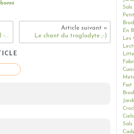
rbonni
Sals
Peti
Brod
En B
La nichée .... bientôt l'envol - 2 !!!
Le chant du troglodyte ;-)
Les 
Lect
ICLE
Litt
Fabr
Cuis
Mét
Fait
Brod
Jard
Croc
Ciels
Sals
Cade