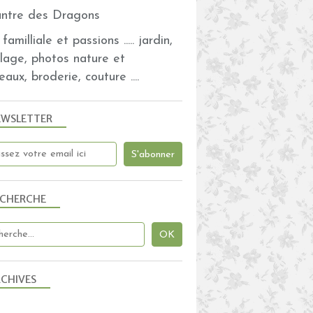
familliale et passions ..... jardin,
olage, photos nature et
eaux, broderie, couture ....
EWSLETTER
ECHERCHE
CHIVES