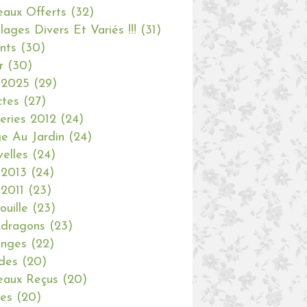
aux Offerts
(32)
olages Divers Et Variés !!!
(31)
nts
(30)
r
(30)
 2025
(29)
ctes
(27)
eries 2012
(24)
e Au Jardin
(24)
elles
(24)
 2013
(24)
 2011
(23)
ouille
(23)
dragons
(23)
anges
(22)
des
(20)
aux Reçus
(20)
ies
(20)