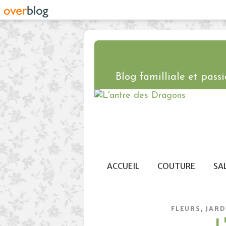
Blog familliale et passio
ACCUEIL
COUTURE
SA
,
FLEURS
JARD
L