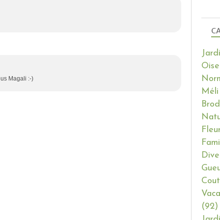
CA
Jard
Oise
Nor
us Magali :-)
Méli
Brod
Natu
Fleu
Fami
Dive
Gueu
Cout
Vaca
(92)
Jard