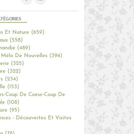
TÉGORIES
in Et Nature
(659)
aux
(558)
mandie
(489)
 Mélo De Nouvelles
(394)
erie
(325)
re
(322)
rs
(234)
lle
(153)
rs-Coup De Coeur-Coup De
le
(108)
ure
(95)
nces - Découvertes Et Visites
in
(78)