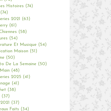
tes Histoires
(74)
(74)
eries 2021
(63)
erry
(61)
Chiennes
(58)
ures
(54)
erature Et Musique
(54)
ication Maison
(51)
ine
(50)
éo De La Semaine
(50)
 Main
(48)
eries 2025
(41)
inage
(41)
het
(38)
(37)
 2021
(37)
aux Faits
(34)