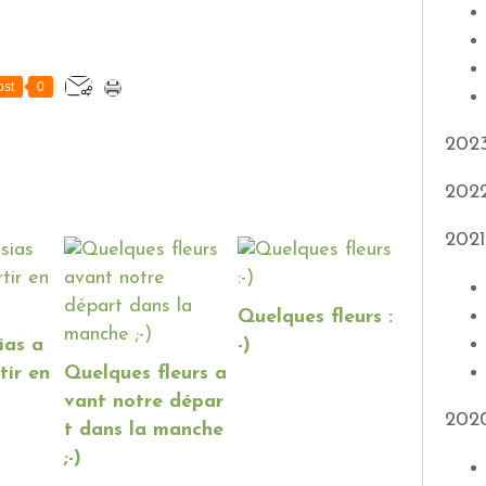
st
0
202
202
2021
Quelques fleurs :
ias a
-)
tir en
Quelques fleurs a
vant notre dépar
202
t dans la manche
;-)