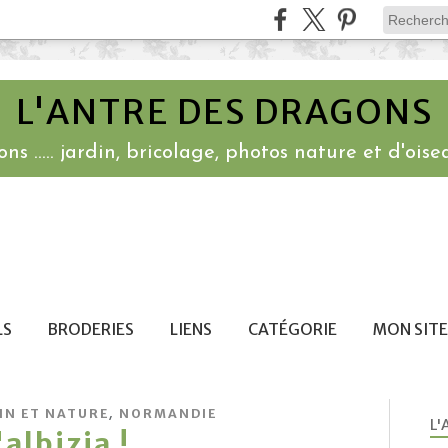
L'ANTRE DES DRAGONS
ns ..... jardin, bricolage, photos nature et d'oisea
LS
BRODERIES
LIENS
CATÉGORIE
MON SITE
,
IN ET NATURE
NORMANDIE
L'
'albizia !