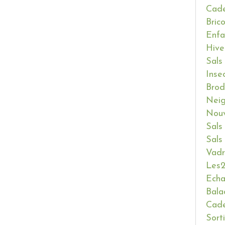
Cade
Bric
Enfa
Hive
Sals
Inse
Brod
Neig
Nouv
Sals
Sals
Vadr
Les2
Ech
Bala
Cade
Sort