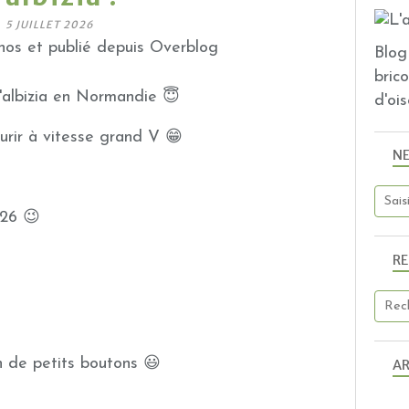
5 JUILLET 2026
os et publié depuis Overblog
Blog 
bric
l'albizia en Normandie 😇
d'ois
leurir à vitesse grand V 😁
N
 26 😉
R
n de petits boutons 😃
AR