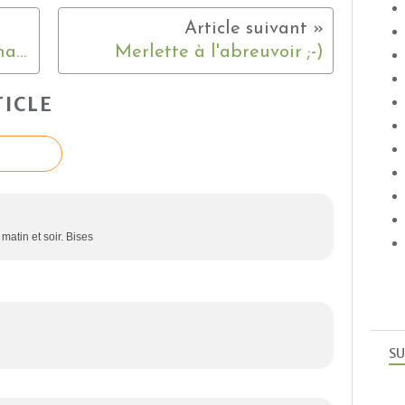
La nichée des mésanges charbonnières ;-)
Merlette à l'abreuvoir ;-)
ICLE
6
atin et soir. Bises
SU