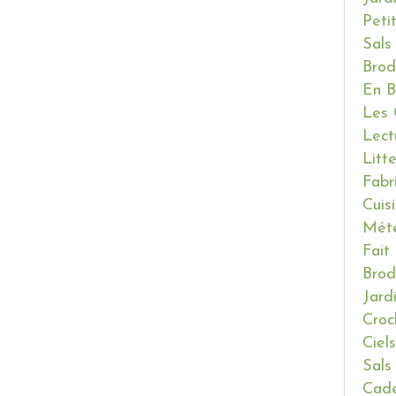
Peti
Sals
Brod
En B
Les 
Lect
Litt
Fabr
Cuis
Mét
Fait
Brod
Jard
Croc
Ciels
Sals
Cade