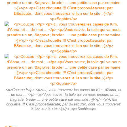
<p>Coucou !</p> <p>Ici, vous trouverez les cases de Kim, d'Anna, et
... de moi ... </p> <p>Vous savez, la toile qui va nous prendre un an,
&agrave; broder ... une petite case par semaine ;-))</p> <p>C'est
chouette !!! C'est propos&eacute; par B&eacute;, dont vous trouverez
le lien sur le site ;-)</p> <p>Sophie</p>