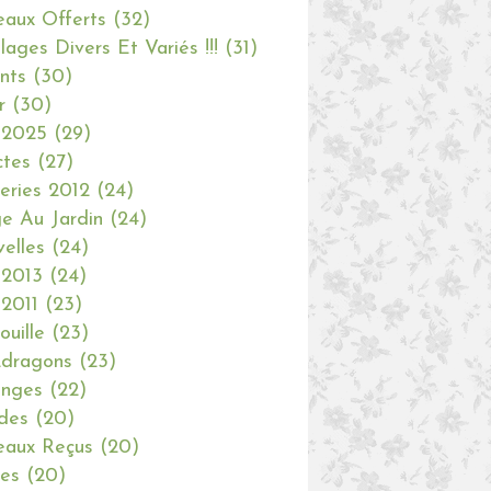
aux Offerts
(32)
olages Divers Et Variés !!!
(31)
nts
(30)
r
(30)
 2025
(29)
ctes
(27)
eries 2012
(24)
e Au Jardin
(24)
elles
(24)
 2013
(24)
 2011
(23)
ouille
(23)
dragons
(23)
anges
(22)
des
(20)
aux Reçus
(20)
ies
(20)