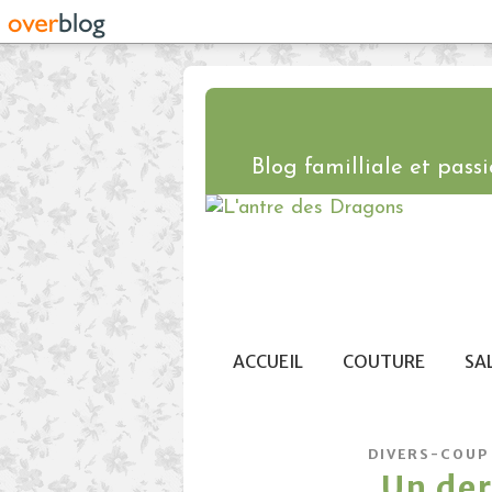
Blog familliale et passio
ACCUEIL
COUTURE
SA
DIVERS-COUP
Un der