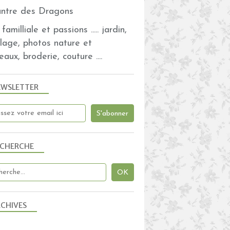
familliale et passions ..... jardin,
olage, photos nature et
eaux, broderie, couture ....
EWSLETTER
ECHERCHE
CHIVES