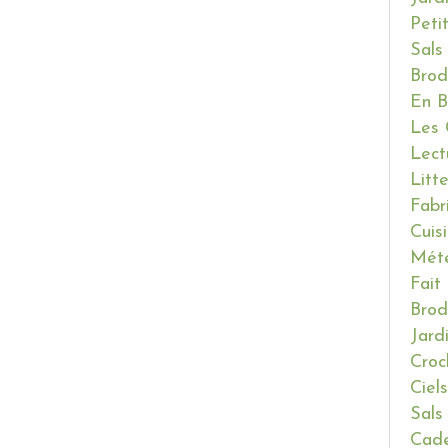
Peti
Sals
Brod
En B
Les 
Lect
Litt
Fabr
Cuis
Mét
Fait
Brod
Jard
Croc
Ciels
Sals
Cade