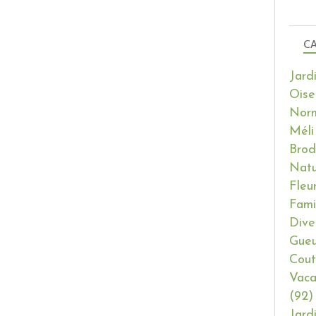
CA
Jard
Oise
Nor
Méli
Brod
Natu
Fleu
Fami
Dive
Gueu
Cout
Vaca
(92)
Jard