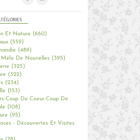
TÉGORIES
in Et Nature
(660)
aux
(559)
mandie
(489)
 Mélo De Nouvelles
(395)
erie
(325)
re
(322)
rs
(234)
lle
(153)
rs-Coup De Coeur-Coup De
le
(108)
ure
(95)
nces - Découvertes Et Visites
in
(78)