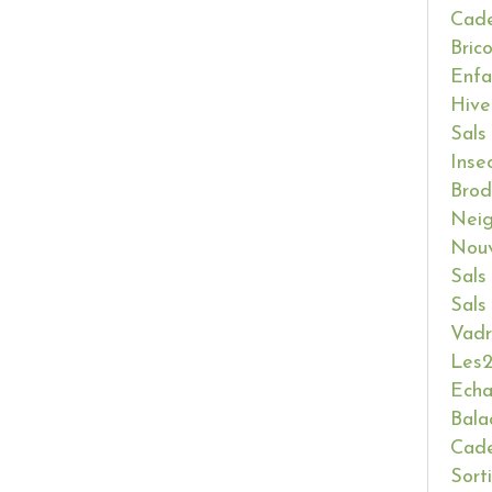
Cade
Bric
Enfa
Hive
Sals
Inse
Brod
Neig
Nouv
Sals
Sals
Vadr
Les2
Ech
Bala
Cade
Sort