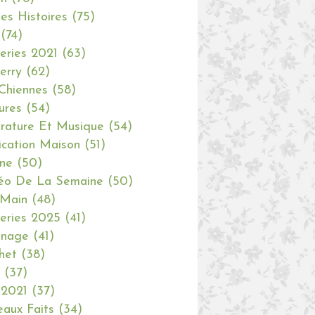
tes Histoires
(75)
(74)
eries 2021
(63)
erry
(62)
Chiennes
(58)
ures
(54)
erature Et Musique
(54)
ication Maison
(51)
ine
(50)
éo De La Semaine
(50)
 Main
(48)
eries 2025
(41)
inage
(41)
het
(38)
(37)
 2021
(37)
aux Faits
(34)