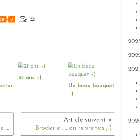
st
0
202
202
2021
21 ans :-)
ectur
Un beau bouquet
:-)
202
Une drole de petite histoire ,-)
Broderie .... on reprends ;-)