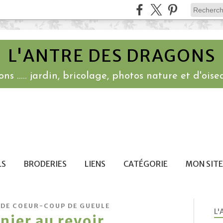
L'ANTRE DES DRAGONS
ns ..... jardin, bricolage, photos nature et d'oisea
LS
BRODERIES
LIENS
CATÉGORIE
MON SITE
 DE COEUR-COUP DE GUEULE
L'
nier au revoir