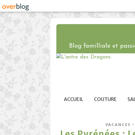
Blog familliale et passio
ACCUEIL
COUTURE
SA
VACANCES -
Les Pyrénées : L