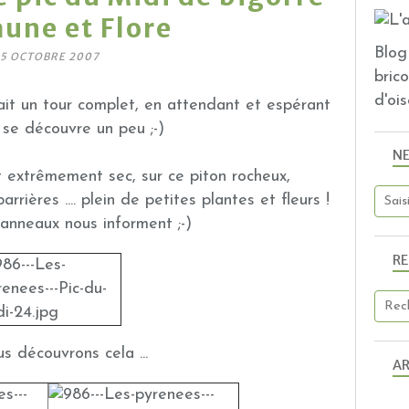
aune et Flore
Blog 
5 OCTOBRE 2007
bric
d'ois
ait un tour complet, en attendant et espérant
 se découvre un peu ;-)
N
t extrêmement sec, sur ce piton rocheux,
rrières .... plein de petites plantes et fleurs !
nneaux nous informent ;-)
R
s découvrons cela ...
AR