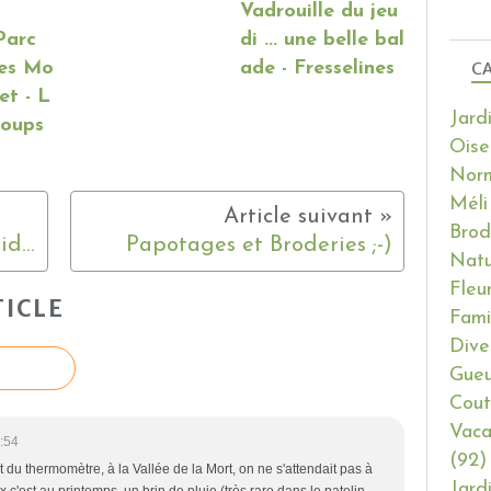
Vadrouille du jeu
Parc
di ... une belle bal
des Mo
ade - Fresselines
CA
et - L
Jard
loups
Oise
Nor
Méli
Brod
Les Pyrénées : Le pic du Midi de bigorre - 1
Papotages et Broderies ;-)
Natu
Fleu
ICLE
Fami
Dive
Gueu
Cout
Vaca
:54
(92)
ut du thermomètre, à la Vallée de la Mort, on ne s'attendait pas à
Jard