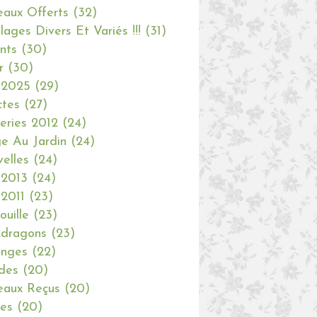
aux Offerts
(32)
olages Divers Et Variés !!!
(31)
nts
(30)
r
(30)
 2025
(29)
ctes
(27)
eries 2012
(24)
e Au Jardin
(24)
elles
(24)
 2013
(24)
 2011
(23)
ouille
(23)
dragons
(23)
anges
(22)
des
(20)
aux Reçus
(20)
ies
(20)