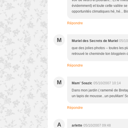
voir de fleurs et pourtant... Et le mie
évidemment) et toute cette vallée se 
opportunités climatiques hé, hé... B
Répondre
M
Muriel des Secrets de Muriel
05/10
que des jolies photos -- toutes les p
retrouvé le cheminde ton blogplei
Répondre
M
Mam' Soazic
05/10/2007 10:14
Dans mon jardin ( ramemé de Bretagne
un tapis de mousse...un peuMam' S
Répondre
A
arlette
05/10/2007 09:48