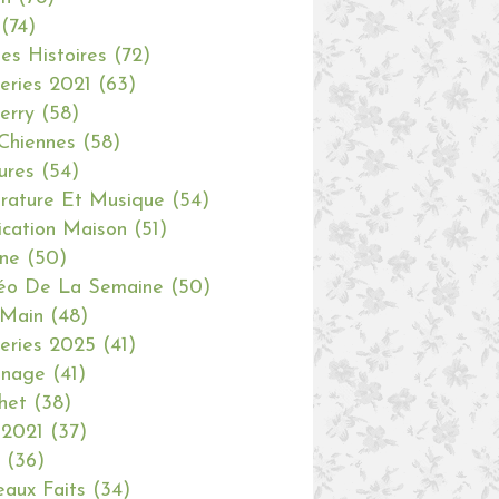
(74)
tes Histoires
(72)
eries 2021
(63)
erry
(58)
Chiennes
(58)
ures
(54)
erature Et Musique
(54)
ication Maison
(51)
ine
(50)
éo De La Semaine
(50)
 Main
(48)
eries 2025
(41)
inage
(41)
het
(38)
 2021
(37)
(36)
aux Faits
(34)