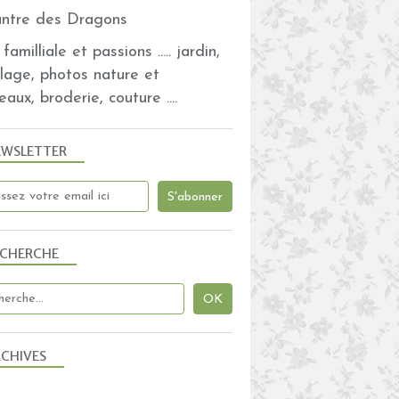
familliale et passions ..... jardin,
olage, photos nature et
eaux, broderie, couture ....
EWSLETTER
ECHERCHE
CHIVES