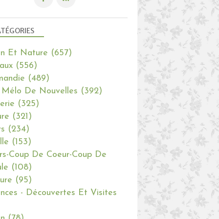
TÉGORIES
in Et Nature
(657)
aux
(556)
mandie
(489)
 Mélo De Nouvelles
(392)
erie
(325)
re
(321)
rs
(234)
lle
(153)
rs-Coup De Coeur-Coup De
le
(108)
ure
(95)
nces - Découvertes Et Visites
in
(78)