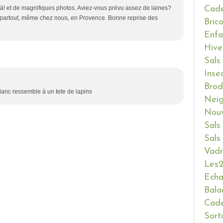
Cade
à! et de magnifiques photos. Aviez-vous prévu assez de laines?
e partout, même chez nous, en Provence. Bonne reprise des
Bric
Enfa
Hive
Sals
Inse
Brod
lanc ressemble à un tete de lapins
Neig
Nouv
Sals
Sals
Vadr
Les2
Ech
Bala
Cade
Sort