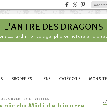
L'ANTRE DES DRAGONS
ns ..... jardin, bricolage, photos nature et d'oisea
LS
BRODERIES
LIENS
CATÉGORIE
MON SITE
 DÉCOUVERTES ET VISITES
L'
e pic du Midi de bigorre