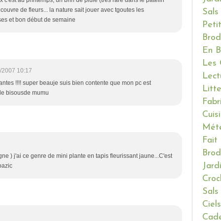
ux c'est au printemps, un brin de pluie (très rare dans le patelin
couvre de fleurs... la nature sait jouer avec tgoutes les
Sals
ises et bon début de semaine
Peti
Brod
En B
Les 
/2007 10:17
Lect
lantes !!!! super beauje suis bien contente que mon pc est
Litt
n de bisousde mumu
Fabr
Cuis
Mét
Fait
Brod
 ) j'ai ce genre de mini plante en tapis fleurissant jaune...C'est
Jard
oazic
Croc
Sals
Ciels
Cade