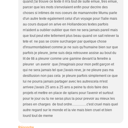
quand j'ai trouve ce texte il m'a tout de suite emue, tres emue,
parcer que les mots s'envolaient enfin pour decrire des
choses si intimes de nos coeurs de mamannotre Mumu parle
d'un autre texte egalement celui d'un voyage pour l'ialie mais
au cours duquel on arive en Hollandeces textes parfois
m'aident a oublier oublier que rien ne sera jamais pareil mais
que tout peut etre tellement plus beau quand on sait relever la
tete et ne pas se croire surcharger par quelque chose
d'insurmontableet comme je ne suis qu'humaine bien sur que
parfois je pleure, jeme suis deja retrouvee assise au bout du
lit de titi a pleurer comme une gamine devant la fenetre a
pleurer un avenir que j'imaginais pour mon petit garçon et
qui ne sera jamais tel que j'avais reve, je ne pleure pas ma
desillusion non pas cela je pleure parfois simplement ce que
lui ne pourra jamais partager avec les autrescela m'est
arrivee j'avais 25 ans a 25 ans a peine tu dois faire des
projets et mettre en place de splans pour l'avenir et surtout
pour le jour ou tu ne seras plus la pour prevoir au mieux les
prises en charges de tout ordre.................c'est cruel mais quel
autre regard sur le monde et la vie mais bien cruel et bien
lourd tout de meme
Répondre