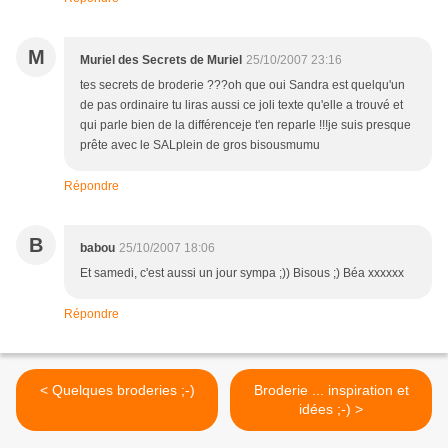
M
Muriel des Secrets de Muriel
25/10/2007 23:16
tes secrets de broderie ???oh que oui Sandra est quelqu'un
de pas ordinaire tu liras aussi ce joli texte qu'elle a trouvé et
qui parle bien de la différenceje t'en reparle !!!je suis presque
prête avec le SALplein de gros bisousmumu
Répondre
B
babou
25/10/2007 18:06
Et samedi, c'est aussi un jour sympa ;)) Bisous ;) Béa xxxxxx
Répondre
< Quelques broderies ;-)
Broderie ... inspiration et
idées ;-) >