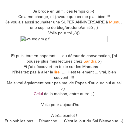
Je brode en un fil, ces temps ci ;-)
Cela me change, et j'avoue que ca me plait bien !!!
Je voulais aussi souhaiter une SUPER ANNIVERSAIRE à
Mumu
,
une copine de blog/broderie/amitié ;-)
Voila pour toi ,-)))
Et puis, tout en papotant .... au détour de conversation, j'ai
poussé plus mes lectures chez
Sandra
;-)
Et j'ai découvert un texte sur les Mamans ....
N'hésitez pas à aller le
lire
.... il est tellement ... vrai, bien
souvent !!!!
Mais vrai également pour pas mal de Papas d'aujourd'hui aussi
,-)
Celui
de la maison, entre autre ;-)
Voila pour aujourd'hui .....
A très bientot !
Et n'oubliez pas ... Dimanche .... C'est le jour du Sal Bienvenue ;-)