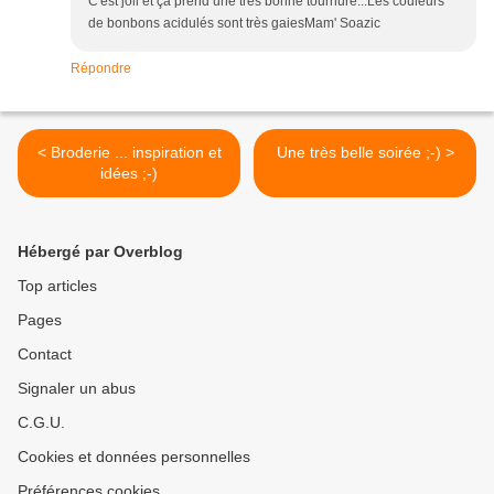
C'est joli et ça prend une très bonne tournure...Les couleurs
de bonbons acidulés sont très gaiesMam' Soazic
Répondre
< Broderie ... inspiration et
Une très belle soirée ;-) >
idées ;-)
Hébergé par Overblog
Top articles
Pages
Contact
Signaler un abus
C.G.U.
Cookies et données personnelles
Préférences cookies