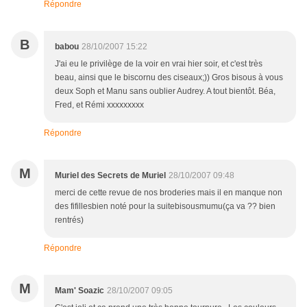
Répondre
B
babou
28/10/2007 15:22
J'ai eu le privilège de la voir en vrai hier soir, et c'est très
beau, ainsi que le biscornu des ciseaux;)) Gros bisous à vous
deux Soph et Manu sans oublier Audrey. A tout bientôt. Béa,
Fred, et Rémi xxxxxxxxx
Répondre
M
Muriel des Secrets de Muriel
28/10/2007 09:48
merci de cette revue de nos broderies mais il en manque non
des fifillesbien noté pour la suitebisousmumu(ça va ?? bien
rentrés)
Répondre
M
Mam' Soazic
28/10/2007 09:05