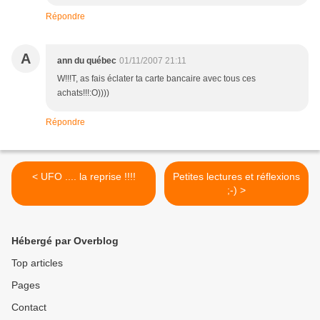
Répondre
A
ann du québec
01/11/2007 21:11
W!!!T, as fais éclater ta carte bancaire avec tous ces
achats!!!:O))))
Répondre
< UFO .... la reprise !!!!
Petites lectures et réflexions
;-) >
Hébergé par Overblog
Top articles
Pages
Contact