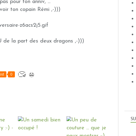
s pour ton anniv, ...
voir ton copain Rémi ,-)))
 la part des deux dragons ,-)))
st
0
SU