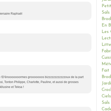
Peti
Sals
niersaire Raphaël
Brod
En B
Les 
Lect
Litt
Fabr
Cuis
Mét
Fait
Brod
e !D'énooooooormes grooooooos bizzzzzzzzzzzzoux de la part
issi, Tonton Philippe, Charlotte, Pauline, et aussi de grosses
Jard
élusine et Teksa !
Croc
Ciels
Sals
Cade