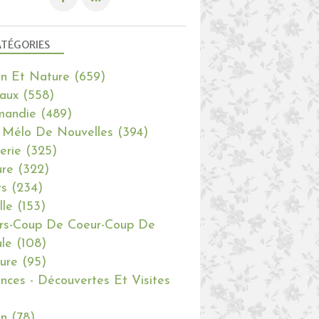
TÉGORIES
in Et Nature
(659)
aux
(558)
mandie
(489)
 Mélo De Nouvelles
(394)
erie
(325)
re
(322)
rs
(234)
lle
(153)
rs-Coup De Coeur-Coup De
le
(108)
ure
(95)
nces - Découvertes Et Visites
in
(78)