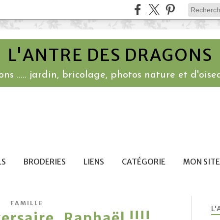
L'ANTRE DES DRAGONS
ns ..... jardin, bricolage, photos nature et d'oisea
LS
BRODERIES
LIENS
CATÉGORIE
MON SITE
FAMILLE
L'
ersaire, Raphaël !!!!