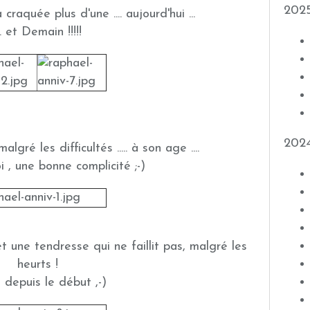
202
craquée plus d'une .... aujourd'hui ...
... et Demain !!!!!
202
lgré les difficultés ..... à son age ....
i , une bonne complicité ;-)
 une tendresse qui ne faillit pas, malgré les
heurts !
, depuis le début ,-)