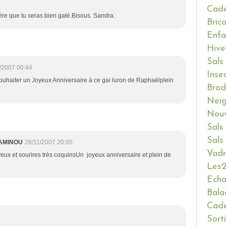
Cade
re que tu seras bien gaté.Bisous. Sandra.
Bric
Enfa
Hive
Sals
/2007 00:44
Inse
souhaiter un Joyeux Anniversaire à ce gai luron de Raphaëlplein
Brod
Neig
Nouv
Sals
Sals
MAMINOU
26/11/2007 20:05
Vadr
 yeux et sourires très coquinsUn joyeux anniversaire et plein de
Les2
Ech
Bala
Cade
Sort