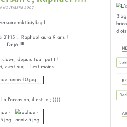
6 NOVEMBRE 2007
Blog 
bric
d'ois
 à 21h15 ... Raphaël aura 9 ans !
Déjà !!!!
N
i clown, depuis tout petit !
 c'est sur, il l'est moins ....
R
 a l'occasion, il est là ;-))))
AR