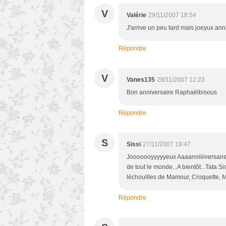
V
Valérie
29/11/2007 18:54
J'arrive un peu tard mais joeyux an
Répondre
V
Vanes135
28/11/2007 12:23
Bon anniversaire Raphaëlbisous
Répondre
S
Sissi
27/11/2007 19:47
Jooooooyyyyyeux Aaaanniiiiversair
de tout le monde...A bientôt...Tata S
léchouilles de Mamour, Croquette, M
Répondre