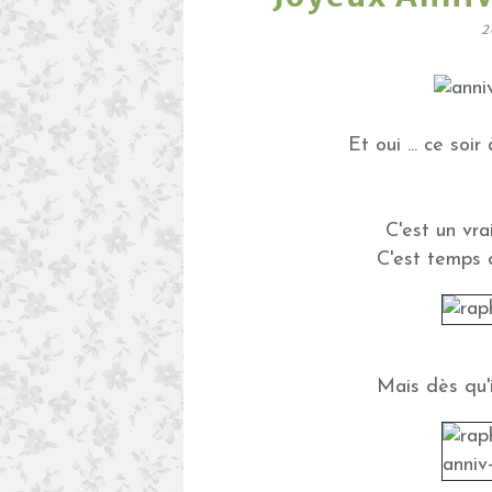
2
Et oui ... ce soir
C'est un vra
C'est temps ci,
Mais dès qu'il