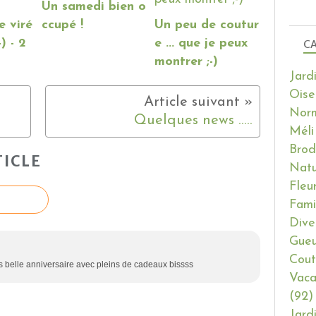
Un samedi bien o
e viré
ccupé !
Un peu de coutur
) - 2
e ... que je peux
CA
montrer ;-)
Jard
Oise
Nor
Quelques news .....
Méli
Brod
ICLE
Natu
Fleu
Fami
Dive
Gueu
Cout
res belle anniversaire avec pleins de cadeaux bissss
Vaca
(92)
Jard