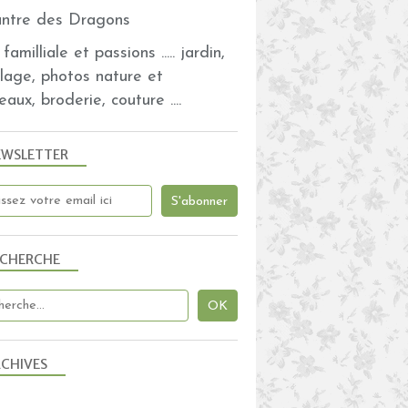
familliale et passions ..... jardin,
olage, photos nature et
eaux, broderie, couture ....
EWSLETTER
ECHERCHE
CHIVES