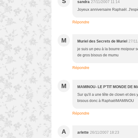
S
sandra
27/11/2007 11:14
Joyeux anniversaire Raphaël. J'espè
Répondre
M
Muriel des Secrets de Muriel
27/11
je suis un peu à la bourre moipour 
de gros bisous de mumu
Répondre
M
MAMINOU- LE P'TIT MONDE DE 
Sur qu'il a une tête de clown et des
bisous donc à RaphaëlMAMINOU
Répondre
A
arlette
26/11/2007 18:23