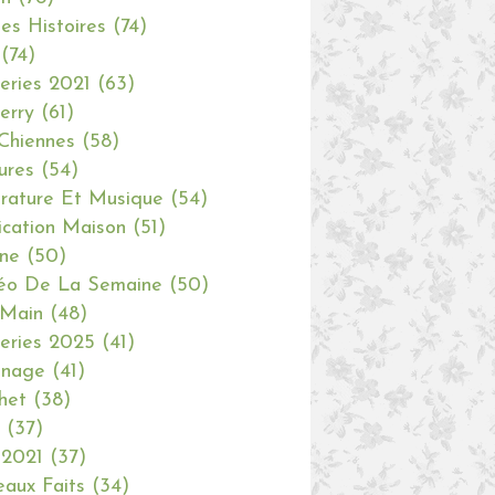
tes Histoires
(74)
(74)
eries 2021
(63)
erry
(61)
Chiennes
(58)
ures
(54)
erature Et Musique
(54)
ication Maison
(51)
ine
(50)
éo De La Semaine
(50)
 Main
(48)
eries 2025
(41)
inage
(41)
het
(38)
(37)
 2021
(37)
aux Faits
(34)