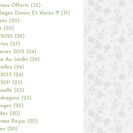
aux Offerts
(32)
olages Divers Et Variés !!!
(31)
nts
(30)
r
(30)
 2025
(29)
ctes
(27)
eries 2012
(24)
e Au Jardin
(24)
elles
(24)
 2013
(24)
 2011
(23)
ouille
(23)
dragons
(23)
anges
(22)
des
(20)
aux Reçus
(20)
ies
(20)