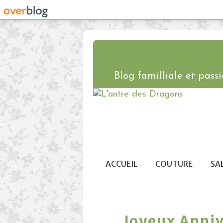
Blog familliale et passio
ACCUEIL
COUTURE
SA
Joyeux Anniv