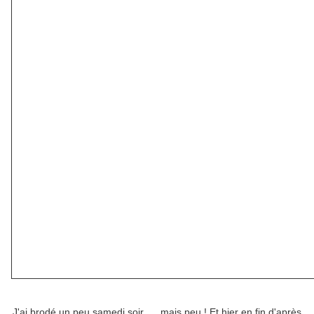
J'ai brodé un peu samedi soir .... mais peu ! Et hier en fin d'après