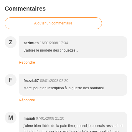
Commentaires
Ajouter un commentaire
Z
zazimuth
16/01/2008 17:34
J'adore le modèle des chouettes...
Répondre
F
frezzia67
08/01/2008 02:20
Merci pour ton inscription à la guerre des boutons!
Répondre
M
magali
07/01/2008 21:20
j'aime bien l'idée de la pate fimo, quand je pourrais ressortir et
bricoler faudra que j'essaye !! ça s'achète sous quelle forme