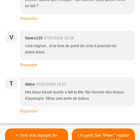
en fait ?
Répondre
V
Vanes135
07/01/2008 18:58
c'est mignon , et le livre de point de croix il pourrait me
plaire bises
Répondre
T
titimo
07/01/2008 16:52
trés beau travail quelle a fait ta fille !!!je t'envoie des bisous
d'auvergne titimo une amie de babou
Répondre
< Une vrai équipe de
Un petit Sal "Hiver" rapido