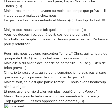
Et nous avons invité mon grand père, Pépé Chocolat, chez
"nous" ;-)))
Malheuresement, nous avons eu moins de temps que prévu ... il
y a eu quatre malades chez nous !
La gastro a touché les enfants et Manu :-((( Pas top du tout !!!
Malgré tout, nous avons fait quelques ... photos ,-)))
Vous les découvrirez petit à petit, ces jours prochains !
Nos ballades, le gite ..... nous garderons précieusement l'adresse
pour y retourner !!!
Pour finir, nous devions rencontrer "en vrai" Chris, qui fait parti du
groupe de l'UFO (heu, pas fait une croix dessus, moi ....)
Mais elle a du aller s'occuper de sa petite fille, Louise ;-) Rien de
brien grave ;-)
Chris, je te rassure ... au vu de la semaine, je ne suis pas si sure
que nous ayons pu venir te voir .... avec la gastro !
Malgré tout, ce n'est que partie remise .... nous avons beaucoup
aimé la région !
Et nous avons envie d'aller voir plus régulièrement Pépé ;-)
Merci Chris pour la belle carte trouvée samedi à la maison ;-)
Trop rigolotte .... et très appréciée des enfants ,-)))