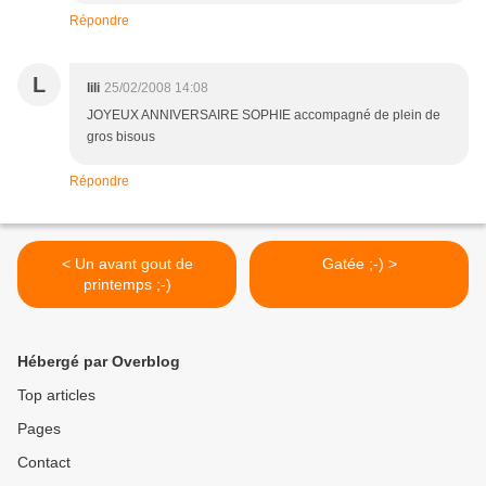
Répondre
L
lili
25/02/2008 14:08
JOYEUX ANNIVERSAIRE SOPHIE accompagné de plein de
gros bisous
Répondre
< Un avant gout de
Gatée ;-) >
printemps ;-)
Hébergé par Overblog
Top articles
Pages
Contact