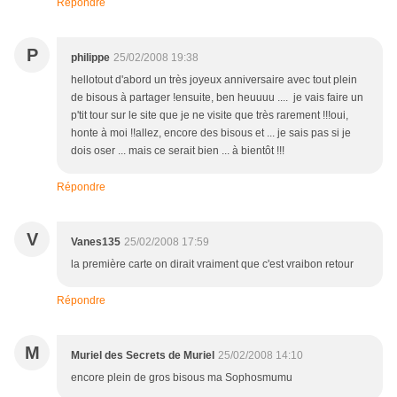
Répondre
P
philippe
25/02/2008 19:38
hellotout d'abord un très joyeux anniversaire avec tout plein
de bisous à partager !ensuite, ben heuuuu .... je vais faire un
p'tit tour sur le site que je ne visite que très rarement !!!oui,
honte à moi !!allez, encore des bisous et ... je sais pas si je
dois oser ... mais ce serait bien ... à bientôt !!!
Répondre
V
Vanes135
25/02/2008 17:59
la première carte on dirait vraiment que c'est vraibon retour
Répondre
M
Muriel des Secrets de Muriel
25/02/2008 14:10
encore plein de gros bisous ma Sophosmumu