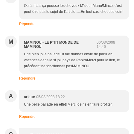
Oulà, mais ça pousse les cheveux M'sieur Manu!Mince, c'est
peut-être pas le sujet de l'article......En tout cas, chouette coin!
Répondre
M
MAMINOU - LE P'TIT MONDE DE
06/03/2008
MAMINOU
14:46
Une bien jolie balladeTu me donnes envie de partir en
vacances dans le si joli pays de PapiroMerci pour le lien, le
précédent ne fonctionnait pasMAMINOU
Répondre
A
arlette
05/03/2008 18:22
Une belle ballade en effet! Merci de ns en faire profiter.
Répondre