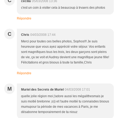
C
cecilia
05/03/2008 13:36
c'est un coin à visiter cela à beaucoup à trvaers des photos
Répondre
C
Chris
04/03/2008 17:44
Merci pour toutes ces belles photos, Sophos!!! Je suis
heureuse que vous ayez apprécié votre séjour. Vos enfants
sont magnifiques tous les trois, les deux garçons sont pleins
de vie, ça se voit et Audrey devient une magnifique jeune fille!
Félicitations et gros bisous à toute la famille,Chris
Répondre
M
Muriel des Secrets de Muriel
04/03/2008 17:01
quelle jolie région moi j'adore aussi les mégalithesmais je
suis moitié bretonne ;o)) et l'autre moitié tu connaisdes bisous
mumupour la période de mes vacances à Paris, je me
désabonne temporairement de ta niouz