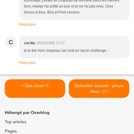
dommage, j'avais un chapeau de sorcière dans les mêmes
tons, maisje l'ai prêté un jour et je ne l'ai pas revu. Gros
bisous à tous. Béa et Fred xxxxxxx
Répondre
C
cecilia
16/03/2008 12:07
je te tire mon chapeau car c'est un sacré challenge,
Répondre
< Des clows !!!
Opération couture : phase
deux ;-) >
Hébergé par Overblog
Top articles
Pages