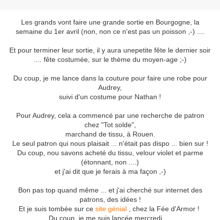
Les grands vont faire une grande sortie en Bourgogne, la
semaine du 1er avril (non, non ce n'est pas un poisson ,-) ....
Et pour terminer leur sortie, il y aura unepetite fête le dernier soir
.... fête costumée, sur le thème du moyen-age ;-)
Du coup, je me lance dans la couture pour faire une robe pour
Audrey,
suivi d'un costume pour Nathan !
Pour Audrey, cela a commencé par une recherche de patron
chez "Tot solde",
marchand de tissu, à Rouen.
Le seul patron qui nous plaisait ... n'était pas dispo ... bien sur !
Du coup, nou savons acheté du tissu, velour violet et parme
(étonnant, non ....)
et j'ai dit que je ferais à ma façon ,-)
Bon pas top quand même ... et j'ai cherché sur internet des
patrons, des idées !
Et je suis tombée sur ce
site génial
, chez la Fée d'Armor !
Du coup, je me suis lancée mercredi ....