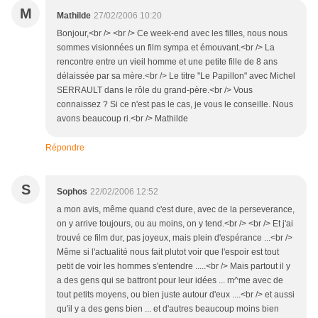
M
Mathilde
27/02/2006 10:20
Bonjour,<br /> <br /> Ce week-end avec les filles, nous nous
sommes visionnées un film sympa et émouvant.<br /> La
rencontre entre un vieil homme et une petite fille de 8 ans
délaissée par sa mère.<br /> Le titre "Le Papillon" avec Michel
SERRAULT dans le rôle du grand-père.<br /> Vous
connaissez ? Si ce n'est pas le cas, je vous le conseille. Nous
avons beaucoup ri.<br /> Mathilde
Répondre
S
Sophos
22/02/2006 12:52
a mon avis, même quand c'est dure, avec de la perseverance,
on y arrive toujours, ou au moins, on y tend.<br /> <br /> Et j'ai
trouvé ce film dur, pas joyeux, mais plein d'espérance ...<br />
Même si l'actualité nous fait plutot voir que l'espoir est tout
petit de voir les hommes s'entendre .....<br /> Mais partout il y
a des gens qui se battront pour leur idées ... m^me avec de
tout petits moyens, ou bien juste autour d'eux ....<br /> et aussi
qu'il y a des gens bien ... et d'autres beaucoup moins bien