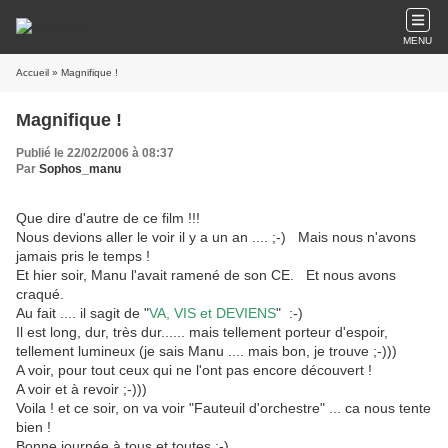
MENU
Accueil
» Magnifique !
Magnifique !
Publié le 22/02/2006 à 08:37
Par
Sophos_manu
Que dire d'autre de ce film !!!
Nous devions aller le voir il y a un an .... ;-) Mais nous n'avons
jamais pris le temps !
Et hier soir, Manu l'avait ramené de son CE. Et nous avons
craqué.
Au fait .... il sagit de "
VA, VIS et DEVIENS
" :-)
Il est long, dur, très dur...... mais tellement porteur d'espoir,
tellement lumineux (je sais Manu .... mais bon, je trouve ;-)))
A voir, pour tout ceux qui ne l'ont pas encore découvert !
A voir et à revoir ;-)))
Voila ! et ce soir, on va voir "Fauteuil d'orchestre" ... ca nous tente
bien !
Bonne journée à tous et toutes ;-)