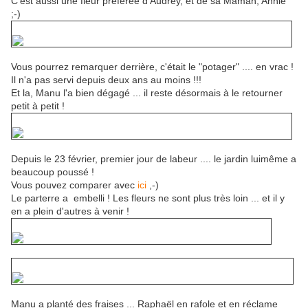
C'est aussi une fleur préférée d'Audrey, et de sa Maman, Annie
;-)
Vous pourrez remarquer derrière, c'était le "potager" .... en vrac !
Il n'a pas servi depuis deux ans au moins !!!
Et la, Manu l'a bien dégagé ... il reste désormais à le retourner
petit à petit !
Depuis le 23 février, premier jour de labeur .... le jardin luimême a
beaucoup poussé !
Vous pouvez comparer avec
ici
,-)
Le parterre a embelli ! Les fleurs ne sont plus très loin ... et il y
en a plein d'autres à venir !
Manu a planté des fraises ... Raphaël en rafole et en réclame