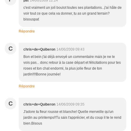
pat
14/06/2009 12:14
c'est vraiment un joli boulot toutes ses plantations...j'ai hâte de
voir tout ce que cela va donner, tu as un grand terrain?
bisouspat
Répondre
C
chris+de+Quiberon
14/06/2009 09:43
Bon et bein j'ai déjà envoyé un commentaire mais je ne le
vois pas... donc retour à la case départ et félicitations pour tes
roses et ton chat endormi, la plus jolie fleur de ton
jardin!!!!Bonne journée!
Répondre
C
chris+de+Quiberon
14/06/2009 09:35
J'adore ta fleur rousse et blanche! Quelle merveille qu'un
jardin au printemps!!Tu sais l'apprécier, et du coup il te le rend
bien.Bisous