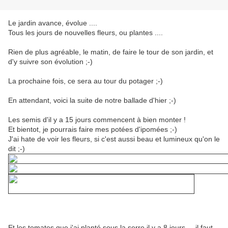
Le jardin avance, évolue ....
Tous les jours de nouvelles fleurs, ou plantes ....
Rien de plus agréable, le matin, de faire le tour de son jardin, et
d'y suivre son évolution ;-)
La prochaine fois, ce sera au tour du potager ;-)
En attendant, voici la suite de notre ballade d'hier ;-)
Les semis d'il y a 15 jours commencent à bien monter !
Et bientot, je pourrais faire mes potées d'ipomées ;-)
J'ai hate de voir les fleurs, si c'est aussi beau et lumineux qu'on le
dit ;-)
Et les tomates que j'ai planté sous la serre il y a 8 jours ... il faut