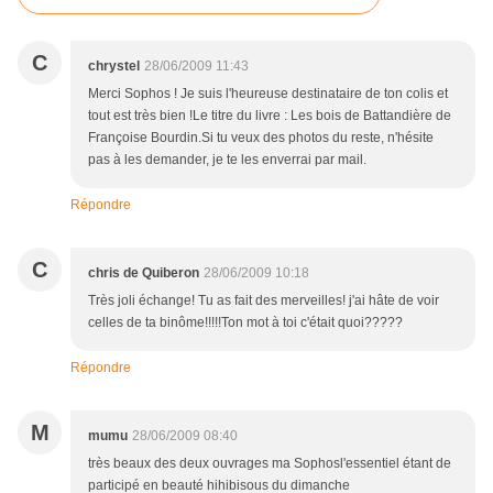
C
chrystel
28/06/2009 11:43
Merci Sophos ! Je suis l'heureuse destinataire de ton colis et
tout est très bien !Le titre du livre : Les bois de Battandière de
Françoise Bourdin.Si tu veux des photos du reste, n'hésite
pas à les demander, je te les enverrai par mail.
Répondre
C
chris de Quiberon
28/06/2009 10:18
Très joli échange! Tu as fait des merveilles! j'ai hâte de voir
celles de ta binôme!!!!!Ton mot à toi c'était quoi?????
Répondre
M
mumu
28/06/2009 08:40
très beaux des deux ouvrages ma Sophosl'essentiel étant de
participé en beauté hihibisous du dimanche