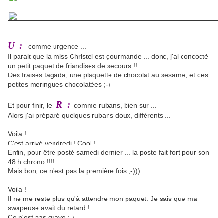
U :
comme urgence ...
Il parait que la miss Christel est gourmande ... donc, j'ai concocté
un petit paquet de friandises de secours !!
Des fraises tagada, une plaquette de chocolat au sésame, et des
petites meringues chocolatées ;-)
R :
Et pour finir, le
comme rubans, bien sur ...
Alors j'ai préparé quelques rubans doux, différents ...
Voila !
C'est arrivé vendredi ! Cool !
Enfin, pour être posté samedi dernier ... la poste fait fort pour son
48 h chrono !!!!
Mais bon, ce n'est pas la première fois ,-)))
Voila !
Il ne me reste plus qu'à attendre mon paquet. Je sais que ma
swapeuse avait du retard !
Ce n'est pas grave ;-)