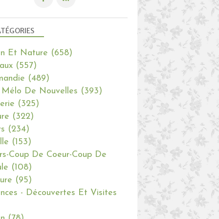
TÉGORIES
in Et Nature
(658)
aux
(557)
mandie
(489)
 Mélo De Nouvelles
(393)
erie
(325)
re
(322)
rs
(234)
lle
(153)
rs-Coup De Coeur-Coup De
le
(108)
ure
(95)
nces - Découvertes Et Visites
in
(78)