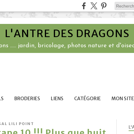
L'ANTRE DES DRAGONS
ns ..... jardin, bricolage, photos nature et d'oisea
LS
BRODERIES
LIENS
CATÉGORIE
MON SITE
SAL LILI POINT
L'
étape 10 !!! Plus que huit