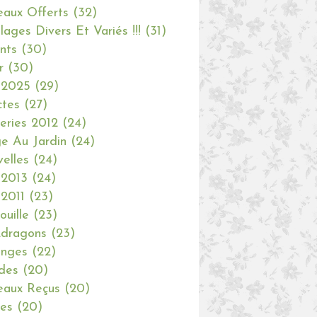
aux Offerts
(32)
olages Divers Et Variés !!!
(31)
nts
(30)
r
(30)
 2025
(29)
ctes
(27)
eries 2012
(24)
e Au Jardin
(24)
elles
(24)
 2013
(24)
 2011
(23)
ouille
(23)
dragons
(23)
anges
(22)
des
(20)
aux Reçus
(20)
ies
(20)