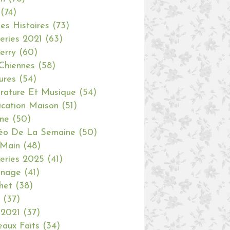
(74)
tes Histoires
(73)
eries 2021
(63)
erry
(60)
Chiennes
(58)
ures
(54)
erature Et Musique
(54)
ication Maison
(51)
ine
(50)
éo De La Semaine
(50)
 Main
(48)
eries 2025
(41)
inage
(41)
het
(38)
(37)
 2021
(37)
aux Faits
(34)