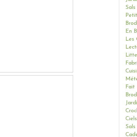
Sals
Peti
Brod
En B
Les 
Lect
Litt
Fabr
Cuis
Mét
Fait
Brod
Jard
Croc
Ciels
Sals
Cade