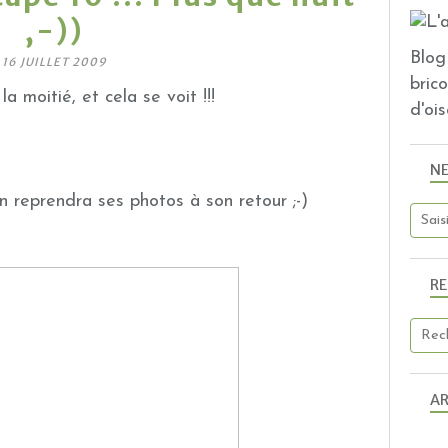
,-))
Blog 
16 JUILLET 2009
bric
a moitié, et cela se voit !!!
d'ois
N
 on reprendra ses photos à son retour ;-)
R
AR