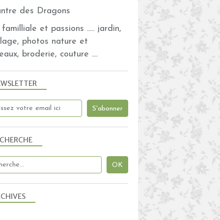
familliale et passions ..... jardin,
olage, photos nature et
eaux, broderie, couture ....
EWSLETTER
ECHERCHE
CHIVES