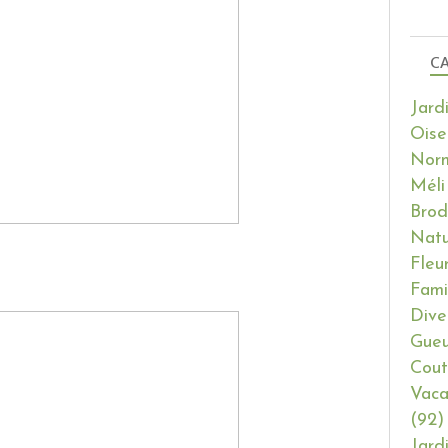
CA
Jard
Oise
Nor
Méli
Brod
Natu
Fleu
Fami
Dive
Gueu
Cout
Vaca
(92)
Jard