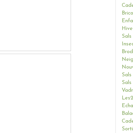
Cade
Bric
Enfa
Hive
Sals
Inse
Brod
Neig
Nouv
Sals
Sals
Vadr
Les2
Ech
Bala
Cade
Sort