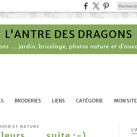
L'ANTRE DES DRAGONS
ns ..... jardin, bricolage, photos nature et d'oisea
LS
BRODERIES
LIENS
CATÉGORIE
MON SITE
RDIN ET NATURE
L'
eurs ..... suite ;-)