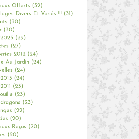
aux Offerts
(32)
olages Divers Et Variés !!!
(31)
nts
(30)
r
(30)
 2025
(29)
ctes
(27)
eries 2012
(24)
e Au Jardin
(24)
elles
(24)
 2013
(24)
 2011
(23)
ouille
(23)
dragons
(23)
anges
(22)
des
(20)
aux Reçus
(20)
ies
(20)