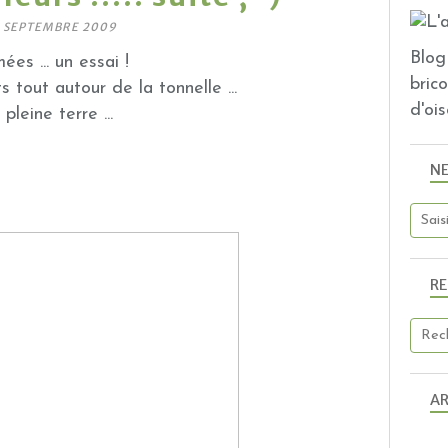
 SEPTEMBRE 2009
Blog 
es ... un essai !
bric
 tout autour de la tonnelle ...
d'ois
pleine terre ...
N
R
AR