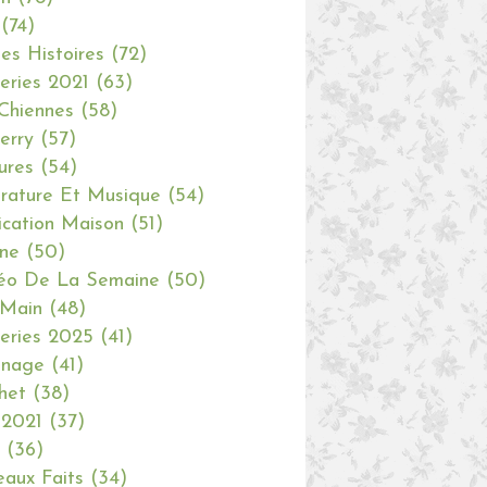
(74)
tes Histoires
(72)
eries 2021
(63)
Chiennes
(58)
erry
(57)
ures
(54)
erature Et Musique
(54)
ication Maison
(51)
ine
(50)
éo De La Semaine
(50)
 Main
(48)
eries 2025
(41)
inage
(41)
het
(38)
 2021
(37)
(36)
aux Faits
(34)