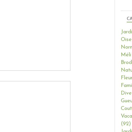
CA
Jard
Oise
Nor
Méli
Brod
Natu
Fleu
Fami
Dive
Gueu
Cout
Vaca
(92)
Jard