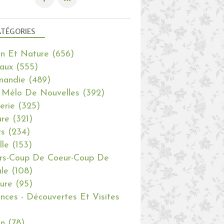
TÉGORIES
in Et Nature
(656)
aux
(555)
mandie
(489)
 Mélo De Nouvelles
(392)
erie
(325)
re
(321)
rs
(234)
lle
(153)
rs-Coup De Coeur-Coup De
le
(108)
ure
(95)
nces - Découvertes Et Visites
in
(78)