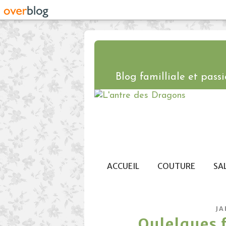
Blog familliale et passio
ACCUEIL
COUTURE
SA
JA
Qulelques fl