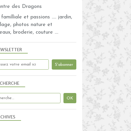
familliale et passions ..... jardin,
olage, photos nature et
eaux, broderie, couture ....
EWSLETTER
ECHERCHE
CHIVES