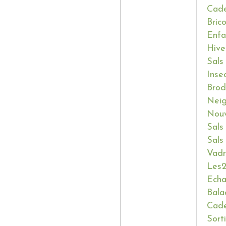
Cade
Bric
Enfa
Hive
Sals
Inse
Brod
Neig
Nouv
Sals
Sals
Vadr
Les2
Ech
Bala
Cade
Sort