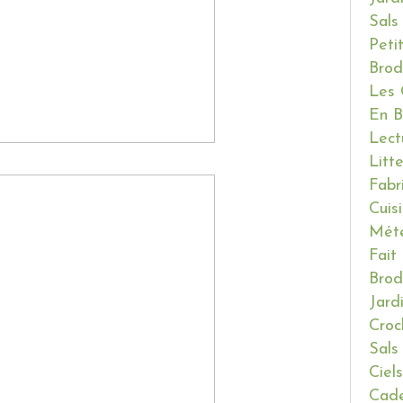
Sals
Peti
Brod
Les 
En B
Lect
Litt
Fabr
Cuis
Mét
Fait
Brod
Jard
Croc
Sals
Ciels
Cade