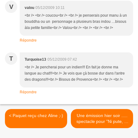
V
valou
05/12/2009 10:11
<br /> <br /> coucou<br /> <br /> je penserais pour manu à un
bouddha ou un personnage a plusieurs bras indou ....bisous
àla petite famille<br /> Valou<br /> <br /> <br /> <br />
Répondre
T
Turquoise13
05/12/2009 07:42
<br /> Je pencherai pour un indien!!! En fait je donne ma
langue au chat!!!<br /> Je vois que çà bosse dur dans l'antre
des dragons!!!<br /> Bisous de Provence<br /> <br /> <br />
Répondre
< Paquet reçu chez Aline ;-)
Une émission hier soir .....
spectacle pour "Ni pute, ni
soumise" >