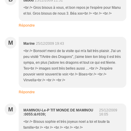
babou
25/12/2009 21:51
<br /> Gros bisous à vous, et bon repos je l'espère pour Manu
et toi. Gros bisous de nous 3. Béa xxx<br /> <br /> <br />
Répondre
M
Marine
25/12/2009 19:43
<br /> Bonsoir! merci de ta visite qui m'a fait très plaisir. J'ai un
peu visité "l'Antre des Dragons", j'aime bien ton blog il est très
sympa, en plus j'adore les dragons et tout ce qui est féerie.
Tes<br /> images sont très belles aussi ....<br /> J'espère
pouvoir venir souvent te voir.<br /> Bises<br /> <br />
Vinvella<br /> <br /> <br />
Répondre
M
MAMINOU-Le-P TIT MONDE DE MAMINOU
25/12/2009
:0055:&#039;
16:05
<br /> Bisous sophie et très joyeux noel a toi et toute ta
famille<br /> <br /> <br /> <br /> <br />