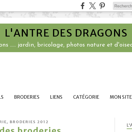
L'ANTRE DES DRAGONS
ns ..... jardin, bricolage, photos nature et d'oisea
LS
BRODERIES
LIENS
CATÉGORIE
MON SITE
,
RIE
BRODERIES 2012
L'
des broderies .....