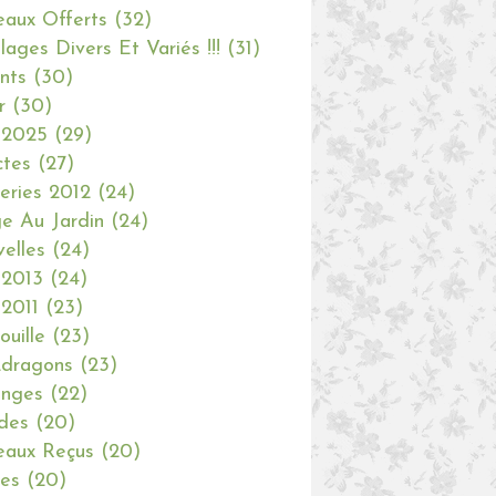
aux Offerts
(32)
olages Divers Et Variés !!!
(31)
nts
(30)
r
(30)
 2025
(29)
ctes
(27)
eries 2012
(24)
e Au Jardin
(24)
elles
(24)
 2013
(24)
 2011
(23)
ouille
(23)
dragons
(23)
anges
(22)
des
(20)
aux Reçus
(20)
ies
(20)