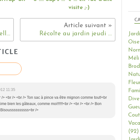
visite ;-)
CA
Dimanche dernier ... une belle journée !
Récolte au jardin jeudi ...
Jard
Oise
Nor
ICLE
Méli
Brod
Natu
Fleu
012 11:35
Fami
r /> <br /> <br /> Ton sac à pince va être mignon comme tout!<br
Dive
 aime bien les gâteaux, comme moi!!!!!!<br /> <br /> <br /> Bon
Gueu
> Bisoussssssssss<br />
Cout
Vaca
(92)
Jard