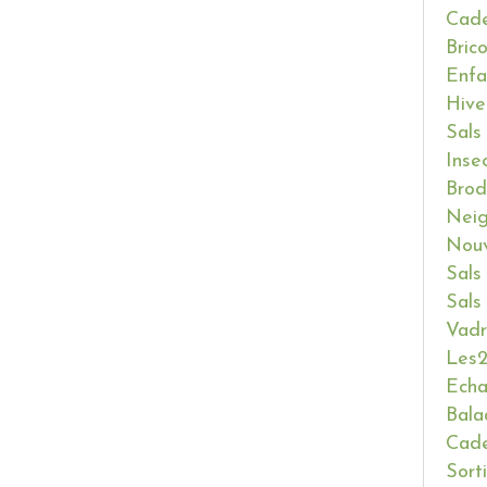
Cade
Bric
Enfa
Hive
Sals
Inse
Brod
Neig
Nouv
Sals
Sals
Vadr
Les2
Ech
Bala
Cade
Sort