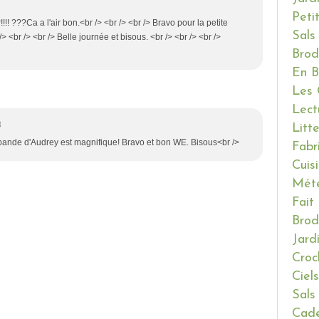
Peti
!! ???Ca a l'air bon.<br /> <br /> <br /> Bravo pour la petite
Sals
> <br /> <br /> Belle journée et bisous. <br /> <br /> <br />
Brod
En B
Les 
Lect
8
Litt
la bande d'Audrey est magnifique! Bravo et bon WE. Bisous<br />
Fabr
Cuis
Mét
Fait
Brod
Jard
Croc
Ciels
Sals
Cade