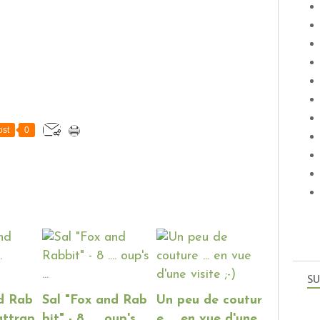
st
0
SU
nd Rab
Sal "Fox and Rab
Un peu de coutur
rattrap
bit" - 8 .... oup's ...
e ... en vue d'une