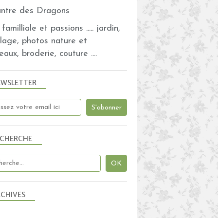
familliale et passions ..... jardin,
olage, photos nature et
eaux, broderie, couture ....
EWSLETTER
ECHERCHE
CHIVES