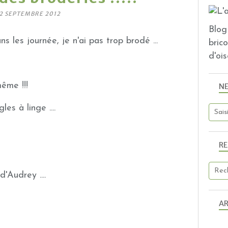
2 SEPTEMBRE 2012
Blog 
 les journée, je n'ai pas trop brodé ...
bric
d'ois
ême !!!
N
es à linge ....
R
d'Audrey ....
AR