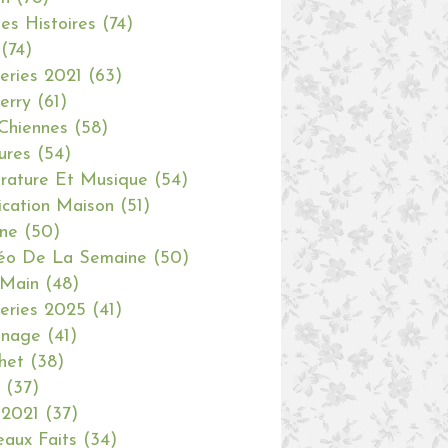
tes Histoires
(74)
(74)
eries 2021
(63)
erry
(61)
Chiennes
(58)
ures
(54)
erature Et Musique
(54)
ication Maison
(51)
ine
(50)
éo De La Semaine
(50)
 Main
(48)
eries 2025
(41)
inage
(41)
het
(38)
(37)
 2021
(37)
aux Faits
(34)