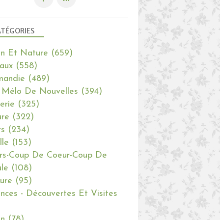
TÉGORIES
in Et Nature
(659)
aux
(558)
mandie
(489)
 Mélo De Nouvelles
(394)
erie
(325)
re
(322)
rs
(234)
lle
(153)
rs-Coup De Coeur-Coup De
le
(108)
ure
(95)
nces - Découvertes Et Visites
in
(78)