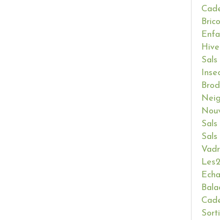
Cade
Bric
Enfa
Hive
Sals
Inse
Brod
Neig
Nouv
Sals
Sals
Vadr
Les2
Ech
Bala
Cade
Sort