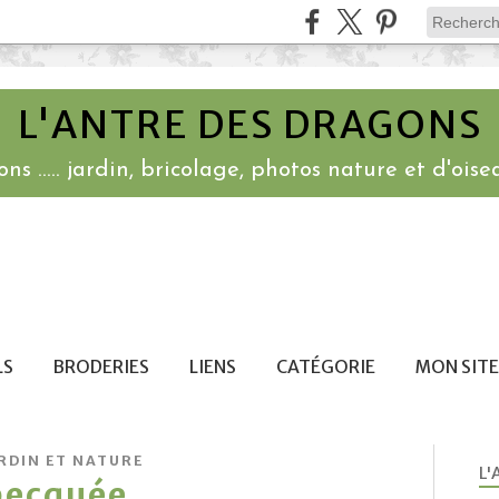
L'ANTRE DES DRAGONS
ns ..... jardin, bricolage, photos nature et d'oisea
LS
BRODERIES
LIENS
CATÉGORIE
MON SITE
RDIN ET NATURE
L'
becquée ....