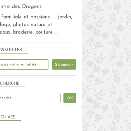
familliale et passions ..... jardin,
olage, photos nature et
eaux, broderie, couture ....
EWSLETTER
ECHERCHE
CHIVES