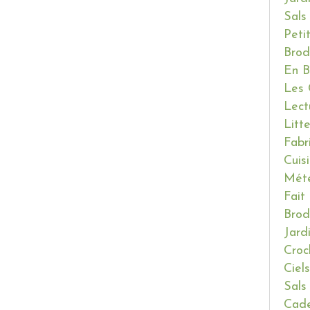
Sals
Peti
Brod
En B
Les 
Lect
Litt
Fabr
Cuis
Mét
Fait
Brod
Jard
Croc
Ciels
Sals
Cade