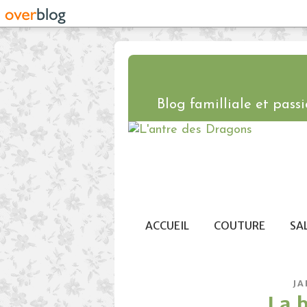
Blog familliale et passio
ACCUEIL
COUTURE
SA
JA
La 