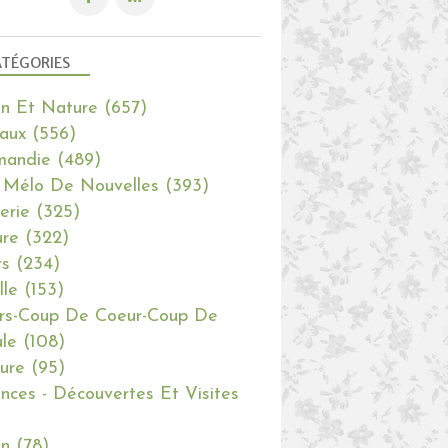
TÉGORIES
in Et Nature
(657)
aux
(556)
mandie
(489)
 Mélo De Nouvelles
(393)
erie
(325)
re
(322)
rs
(234)
lle
(153)
rs-Coup De Coeur-Coup De
le
(108)
ure
(95)
nces - Découvertes Et Visites
in
(78)