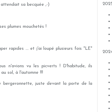
202
 il attendait sa becquée ,-)
 ses plumes mouchetés !
per rapides .... et j'ai loupé plusieurs fois "LE"
202
s n'avions vu les picverts ! D'habitude, ils
au sol, à l'automne !!!
e bergeronnette, juste devant la porte de la