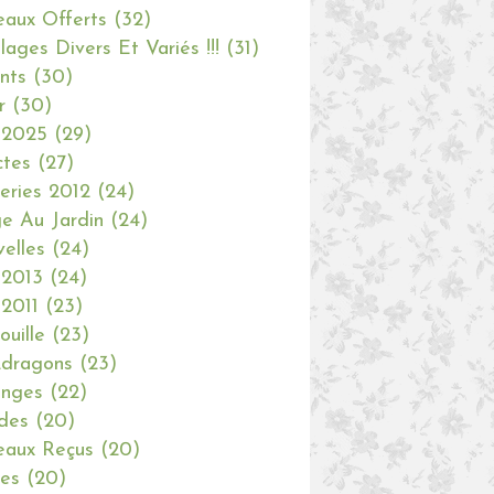
aux Offerts
(32)
olages Divers Et Variés !!!
(31)
nts
(30)
r
(30)
 2025
(29)
ctes
(27)
eries 2012
(24)
e Au Jardin
(24)
elles
(24)
 2013
(24)
 2011
(23)
ouille
(23)
dragons
(23)
anges
(22)
des
(20)
aux Reçus
(20)
ies
(20)