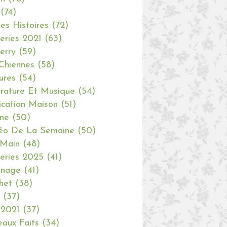
(74)
tes Histoires
(72)
eries 2021
(63)
erry
(59)
Chiennes
(58)
ures
(54)
erature Et Musique
(54)
ication Maison
(51)
ine
(50)
éo De La Semaine
(50)
 Main
(48)
eries 2025
(41)
inage
(41)
het
(38)
(37)
 2021
(37)
aux Faits
(34)