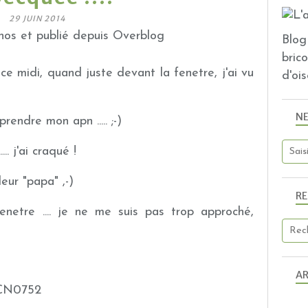
29 JUIN 2014
os et publié depuis Overblog
Blog 
bric
e midi, quand juste devant la fenetre, j'ai vu
d'ois
N
prendre mon apn ..... ;-)
.. j'ai craqué !
leur "papa" ,-)
R
enetre .... je ne me suis pas trop approché,
AR