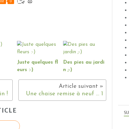
st
0
Juste quelques fl
Des pies au jardi
eurs :-)
n ;-)
n !
Une chaise remise à neuf ... 1
ICLE
SU