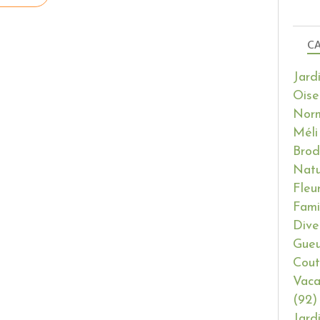
CA
Jard
Oise
Nor
Méli
Brod
Natu
Fleu
Fami
Dive
Gueu
Cout
Vaca
(92)
Jard