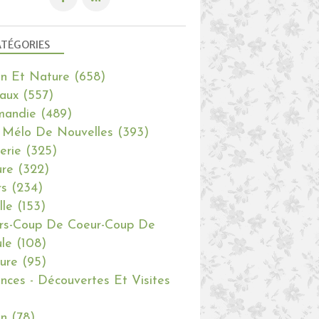
TÉGORIES
in Et Nature
(658)
aux
(557)
mandie
(489)
 Mélo De Nouvelles
(393)
erie
(325)
re
(322)
rs
(234)
lle
(153)
rs-Coup De Coeur-Coup De
le
(108)
ure
(95)
nces - Découvertes Et Visites
in
(78)