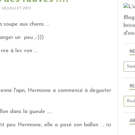
18 JUILLET 2011
Blog 
 soupe aux chiens ....
bric
d'ois
anger un peu ,-)))
rire à les voir ...
N
R
prenne l'apn, Hermione a commencé à deguster
on dans la gueule .....
AR
t peu Hermione, elle a posé son ballon .... ici