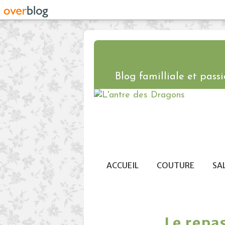
Blog familliale et passio
ACCUEIL
COUTURE
SA
Le repas