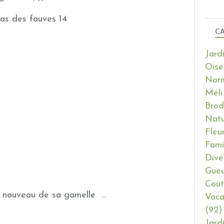
CA
Jard
Oise
Nor
Méli
Brod
Natu
Fleu
Fami
Dive
Gueu
Cout
 nouveau de sa gamelle ...
Vaca
(92)
Jard