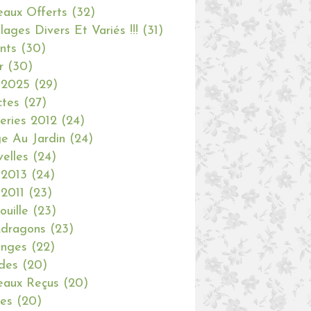
aux Offerts
(32)
olages Divers Et Variés !!!
(31)
nts
(30)
r
(30)
 2025
(29)
ctes
(27)
eries 2012
(24)
e Au Jardin
(24)
elles
(24)
 2013
(24)
 2011
(23)
ouille
(23)
dragons
(23)
anges
(22)
des
(20)
aux Reçus
(20)
ies
(20)