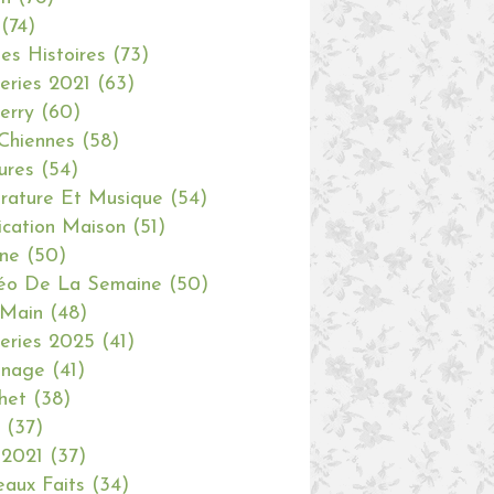
(74)
tes Histoires
(73)
eries 2021
(63)
erry
(60)
Chiennes
(58)
ures
(54)
erature Et Musique
(54)
ication Maison
(51)
ine
(50)
éo De La Semaine
(50)
 Main
(48)
eries 2025
(41)
inage
(41)
het
(38)
(37)
 2021
(37)
aux Faits
(34)