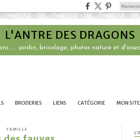
L'ANTRE DES DRAGONS
ns ..... jardin, bricolage, photos nature et d'oisea
LS
BRODERIES
LIENS
CATÉGORIE
MON SITE
FAMILLE
L'
 des fauves ....