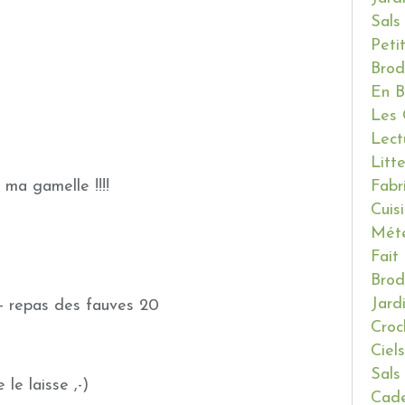
Sals
Peti
Brod
En B
Les 
Lect
Litt
Fabr
s ma gamelle !!!!
Cuis
Mét
Fait
Brod
Jard
Croc
Ciels
Sals
 le laisse ,-)
Cade