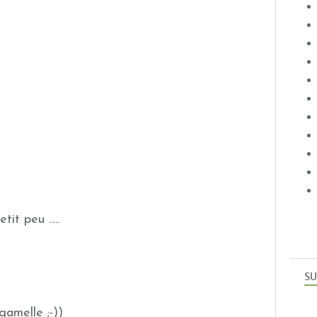
t peu .....
SU
 gamelle ;-))