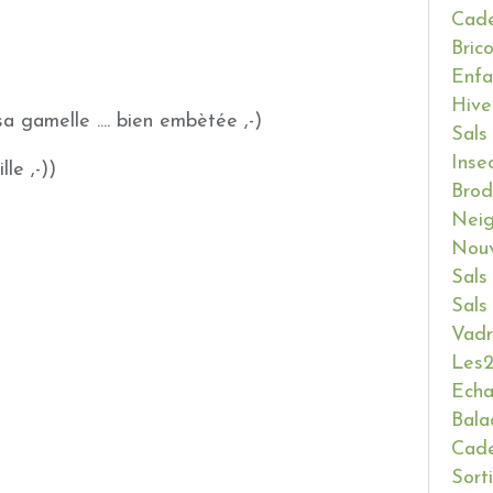
Cade
Bric
Enfa
Hive
a gamelle .... bien embètée ,-)
Sals
Inse
le ,-))
Brod
Neig
Nouv
Sals
Sals
Vadr
Les2
Ech
Bala
Cade
Sort