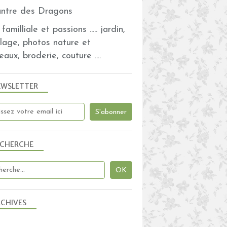
familliale et passions ..... jardin,
olage, photos nature et
eaux, broderie, couture ....
EWSLETTER
ECHERCHE
CHIVES