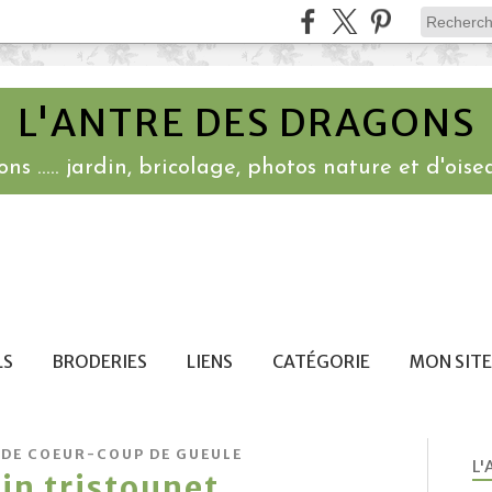
L'ANTRE DES DRAGONS
ns ..... jardin, bricolage, photos nature et d'oisea
LS
BRODERIES
LIENS
CATÉGORIE
MON SITE
 DE COEUR-COUP DE GUEULE
L'
in tristounet ....