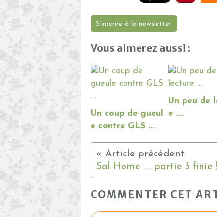
S'inscrire à la newsletter
Vous aimerez aussi :
Un peu de l
Un coup de gueul
e ....
e contre GLS ....
Sal Home .... partie 3 finie !
COMMENTER CET ART