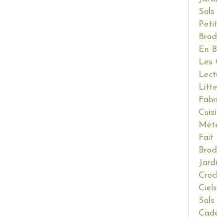
Sals
Peti
Brod
En B
Les 
Lect
Litt
Fabr
Cuis
Mét
Fait
Brod
Jard
Croc
Ciels
Sals
Cade