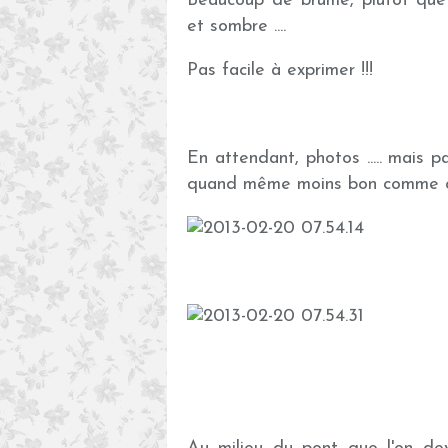
Beaucoup de brume, plutot que d
et sombre ....
Pas facile à exprimer !!!
En attendant, photos ..... mais p
quand même moins bon comme qu