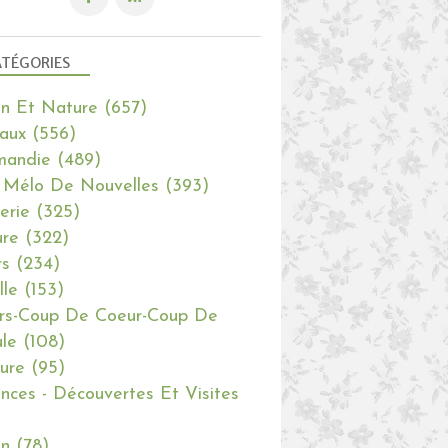
TÉGORIES
in Et Nature
(657)
aux
(556)
mandie
(489)
 Mélo De Nouvelles
(393)
erie
(325)
re
(322)
rs
(234)
lle
(153)
rs-Coup De Coeur-Coup De
le
(108)
ure
(95)
nces - Découvertes Et Visites
in
(78)