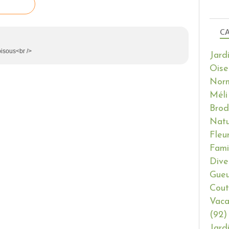
CA
bisous<br />
Jard
Oise
Nor
Méli
Brod
Natu
Fleu
Fami
Dive
Gueu
Cout
Vaca
(92)
Jard