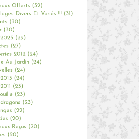
aux Offerts
(32)
olages Divers Et Variés !!!
(31)
nts
(30)
r
(30)
 2025
(29)
ctes
(27)
eries 2012
(24)
e Au Jardin
(24)
elles
(24)
 2013
(24)
 2011
(23)
ouille
(23)
dragons
(23)
anges
(22)
des
(20)
aux Reçus
(20)
ies
(20)