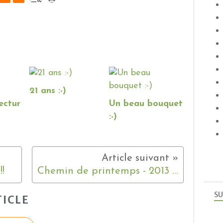
21 ans :-)
ectur
Un beau bouquet
:-)
!!
Chemin de printemps - 2013 -1 !
SU
ICLE