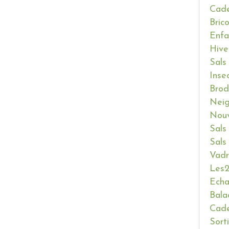
Cade
Bric
Enfa
Hive
Sals
Inse
Brod
Neig
Nouv
Sals
Sals
Vadr
Les2
Ech
Bala
Cade
Sort