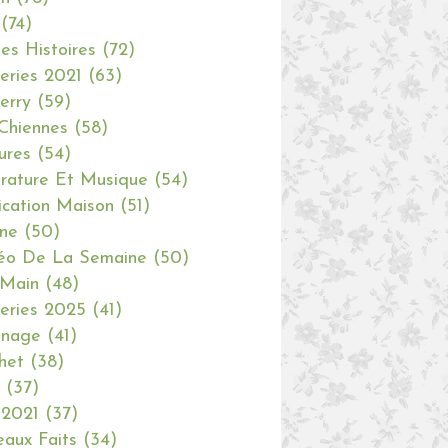
(74)
tes Histoires
(72)
eries 2021
(63)
erry
(59)
Chiennes
(58)
ures
(54)
erature Et Musique
(54)
ication Maison
(51)
ine
(50)
éo De La Semaine
(50)
 Main
(48)
eries 2025
(41)
inage
(41)
het
(38)
(37)
 2021
(37)
aux Faits
(34)