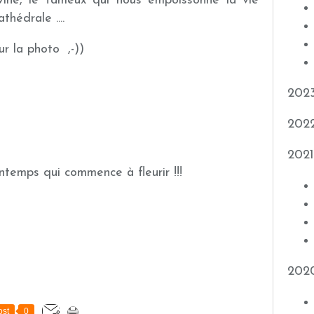
vine, le fameux qui nous empoissonne la vie
thédrale ....
ur la photo ,-))
202
202
2021
printemps qui commence à fleurir !!!
202
st
0