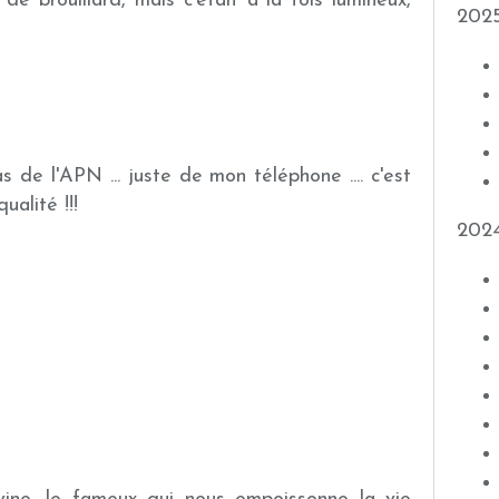
e brouillard, mais c'était à la fois lumineux,
202
as de l'APN ... juste de mon téléphone .... c'est
alité !!!
202