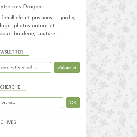
familliale et passions ..... jardin,
olage, photos nature et
eaux, broderie, couture ....
EWSLETTER
ECHERCHE
CHIVES