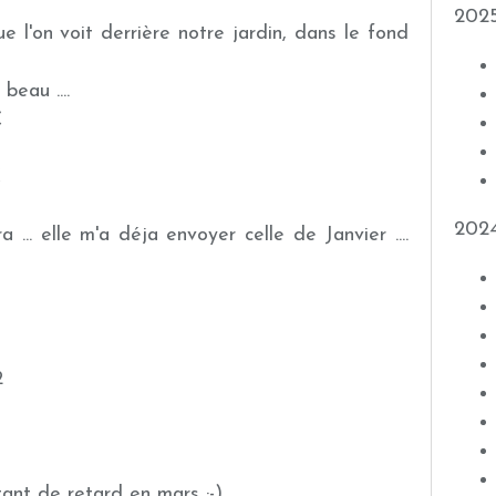
202
e l'on voit derrière notre jardin, dans le fond
beau ....
202
.. elle m'a déja envoyer celle de Janvier ....
ant de retard en mars ;-)