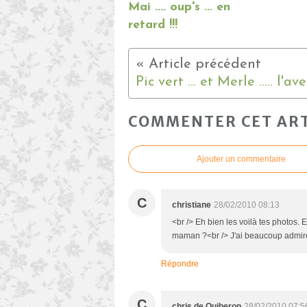
Mai .... oup's ... en
retard !!!
COMMENTER CET ART
Ajouter un commentaire
C
christiane
28/02/2010 08:13
<br /> Eh bien les voilà tes photos. 
maman ?<br /> J'ai beaucoup admiré t
Répondre
C
chris de Quiberon
28/02/2010 07:5