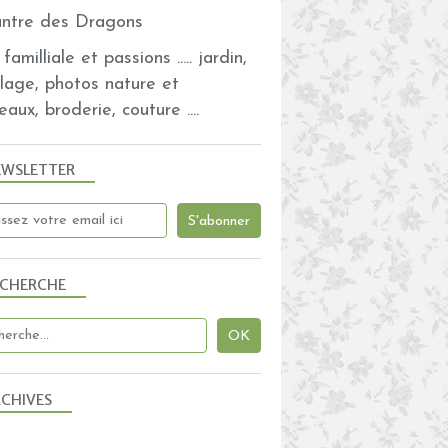
familliale et passions ..... jardin,
olage, photos nature et
eaux, broderie, couture ....
EWSLETTER
ECHERCHE
CHIVES