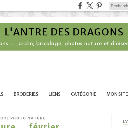
L'ANTRE DES DRAGONS
ns ..... jardin, bricolage, photos nature et d'oisea
LS
BRODERIES
LIENS
CATÉGORIE
MON SITE
URE PHOTO NATURE
L'
re ... février ....