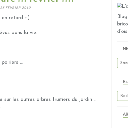
28 FÉVRIER 2010
Blog 
s en retard :-(
bric
d'ois
évus dans la vie.
N
oiriers ...
R
ur les autres arbres fruitiers du jardin ...
AR