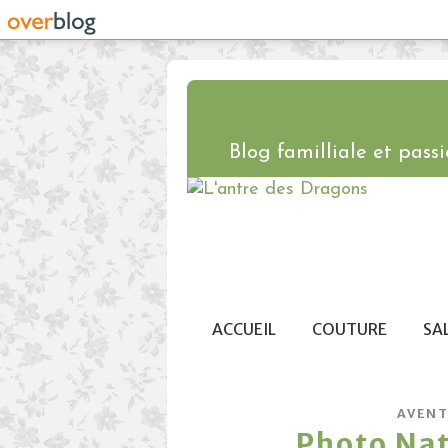
Blog familliale et passio
ACCUEIL
COUTURE
SA
AVENT
Photo Natu