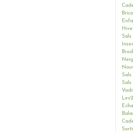
Cade
Bric
Enfa
Hive
Sals
Inse
Brod
Neig
Nouv
Sals
Sals
Vadr
Les2
Ech
Bala
Cade
Sort