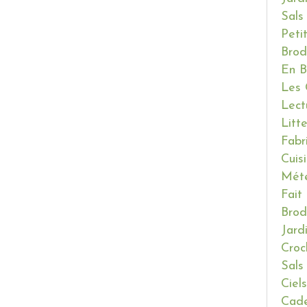
Sals
Peti
Brod
En B
Les 
Lect
Litt
Fabr
Cuis
Mét
Fait
Brod
Jard
Croc
Sals
Ciels
Cade