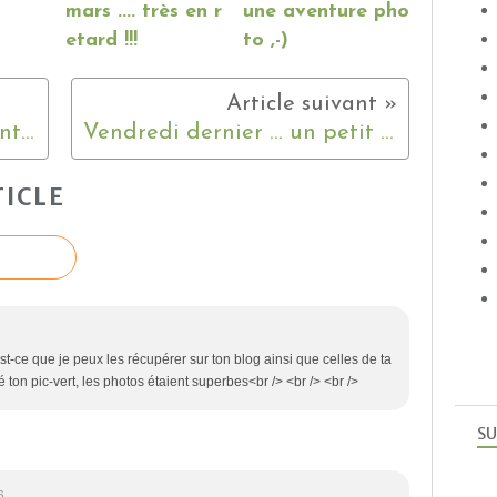
mars .... très en r
une aventure pho
etard !!!
to ,-)
Pic vert ... et Merle ..... l'aventure continue ;-)
Vendredi dernier ... un petit tour au jardin ;-)
ICLE
Est-ce que je peux les récupérer sur ton blog ainsi que celles de ta
on pic-vert, les photos étaient superbes<br /> <br /> <br />
SU
6