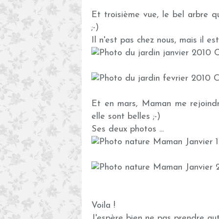
Et troisième vue, le bel arbre qu
;-)
Il n'est pas chez nous, mais il est 
Et en mars, Maman me rejoindra .
elle sont belles ;-)
Ses deux photos ...
Voila !
J'espère bien ne pas prendre aut