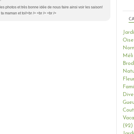
belles photos et très bonne idée de nous faire ainsi voir les saison!
 ta maman et toi!<br /> <br /> <br />
CA
Jard
Oise
Nor
Méli
Brod
Natu
Fleu
Fami
Dive
Gueu
Cout
Vaca
(92)
Jard