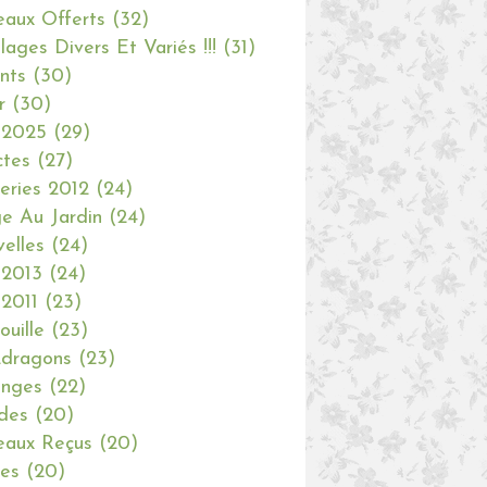
aux Offerts
(32)
olages Divers Et Variés !!!
(31)
nts
(30)
r
(30)
 2025
(29)
ctes
(27)
eries 2012
(24)
e Au Jardin
(24)
elles
(24)
 2013
(24)
 2011
(23)
ouille
(23)
dragons
(23)
anges
(22)
des
(20)
aux Reçus
(20)
ies
(20)