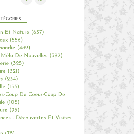
TÉGORIES
in Et Nature
(657)
aux
(556)
mandie
(489)
 Mélo De Nouvelles
(392)
erie
(325)
re
(321)
rs
(234)
lle
(153)
rs-Coup De Coeur-Coup De
le
(108)
ure
(95)
nces - Découvertes Et Visites
in
(78)