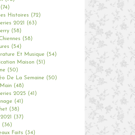
(74)
tes Histoires
(72)
eries 2021
(63)
erry
(58)
Chiennes
(58)
ures
(54)
erature Et Musique
(54)
ication Maison
(51)
ine
(50)
éo De La Semaine
(50)
 Main
(48)
eries 2025
(41)
inage
(41)
het
(38)
 2021
(37)
(36)
aux Faits
(34)