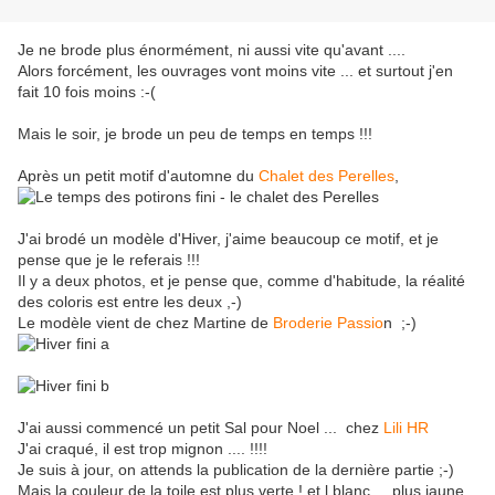
Je ne brode plus énormément, ni aussi vite qu'avant ....
Alors forcément, les ouvrages vont moins vite ... et surtout j'en
fait 10 fois moins :-(
Mais le soir, je brode un peu de temps en temps !!!
Après un petit motif d'automne du
Chalet des Perelles
,
J'ai brodé un modèle d'Hiver, j'aime beaucoup ce motif, et je
pense que je le referais !!!
Il y a deux photos, et je pense que, comme d'habitude, la réalité
des coloris est entre les deux ,-)
Le modèle vient de chez Martine de
Broderie Passio
n ;-)
J'ai aussi commencé un petit Sal pour Noel ... chez
Lili HR
J'ai craqué, il est trop mignon .... !!!!
Je suis à jour, on attends la publication de la dernière partie ;-)
Mais la couleur de la toile est plus verte ! et l blanc ... plus jaune