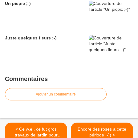
Un picpic ;-)
Juste quelques fleurs :-)
Commentaires
Ajouter un commentaire
< Ce w.e., ce fut gros
Encore des roses à cette
travaux de jardin pour
période ;-)) >