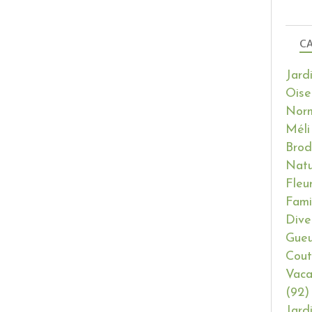
CA
Jard
Oise
Nor
Méli
Brod
Natu
Fleu
Fami
Dive
Gueu
Cout
Vaca
(92)
Jard