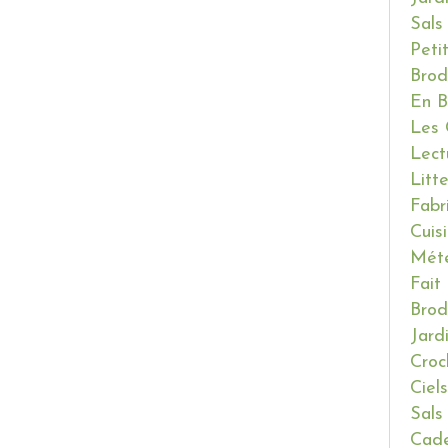
Sals
Peti
Brod
En B
Les 
Lect
Litt
Fabr
Cuis
Mét
Fait
Brod
Jard
Croc
Ciels
Sals
Cade