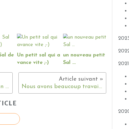
202
202
Sal de
Un petit sal qui a
un nouveau petit
vance vite ;-)
Sal ...
2021
Le Sal 2012 de Maryse .... en avant !
Nous avons beaucoup travaillé au jardin .....
ICLE
202