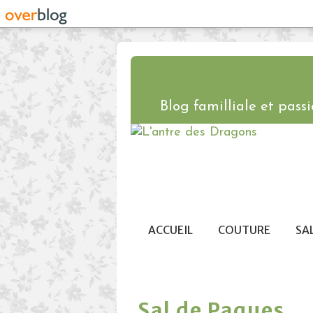
Blog familliale et passio
ACCUEIL
COUTURE
SA
Sal de Paques ...