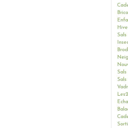
Cade
Bric
Enfa
Hive
Sals
Inse
Brod
Neig
Nouv
Sals
Sals
Vadr
Les2
Ech
Bala
Cade
Sort