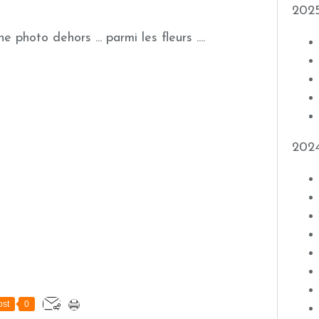
202
ne photo dehors ... parmi les fleurs ....
202
st
0