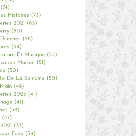
(74)
tes Histoires
(73)
eries 2021
(63)
erry
(60)
Chiennes
(58)
ures
(54)
erature Et Musique
(54)
ication Maison
(51)
ine
(50)
éo De La Semaine
(50)
 Main
(48)
eries 2025
(41)
inage
(41)
het
(38)
(37)
 2021
(37)
aux Faits
(34)