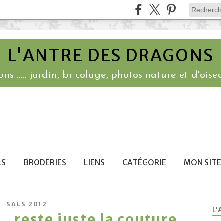
L'ANTRE DES DRAGONS
ns ..... jardin, bricolage, photos nature et d'oisea
LS
BRODERIES
LIENS
CATÉGORIE
MON SITE
SALS 2012
L'
.. reste juste la couture