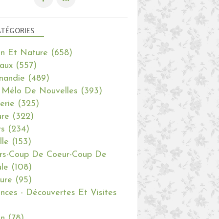
TÉGORIES
in Et Nature
(658)
aux
(557)
mandie
(489)
 Mélo De Nouvelles
(393)
erie
(325)
re
(322)
rs
(234)
lle
(153)
rs-Coup De Coeur-Coup De
le
(108)
ure
(95)
nces - Découvertes Et Visites
in
(78)