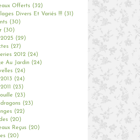
aux Offerts
(32)
olages Divers Et Variés !!!
(31)
nts
(30)
r
(30)
 2025
(29)
ctes
(27)
eries 2012
(24)
e Au Jardin
(24)
elles
(24)
 2013
(24)
 2011
(23)
ouille
(23)
dragons
(23)
anges
(22)
des
(20)
aux Reçus
(20)
ies
(20)