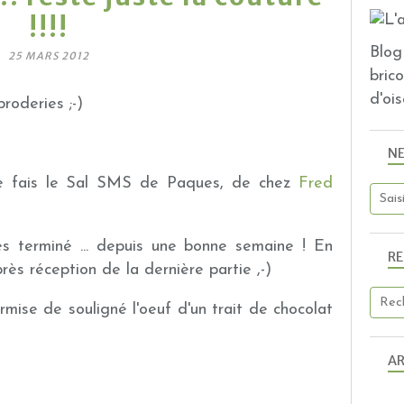
!!!!
Blog 
25 MARS 2012
bric
d'ois
roderies ;-)
N
 je fais le Sal SMS de Paques, de chez
Fred
s terminé ... depuis une bonne semaine ! En
R
après réception de la dernière partie ,-)
ermise de souligné l'oeuf d'un trait de chocolat
AR