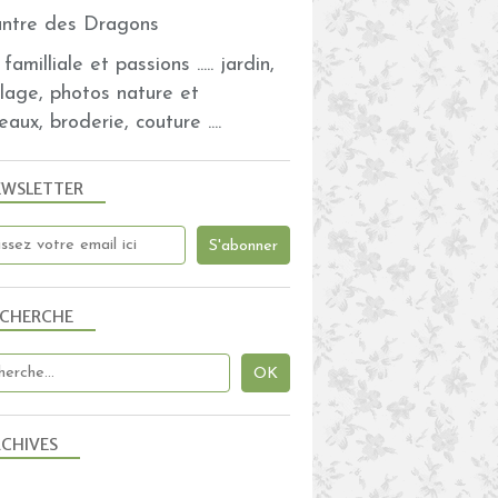
familliale et passions ..... jardin,
olage, photos nature et
eaux, broderie, couture ....
EWSLETTER
ECHERCHE
CHIVES