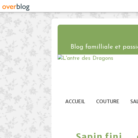
Blog familliale et passio
ACCUEIL
COUTURE
SA
Sapin fini ...