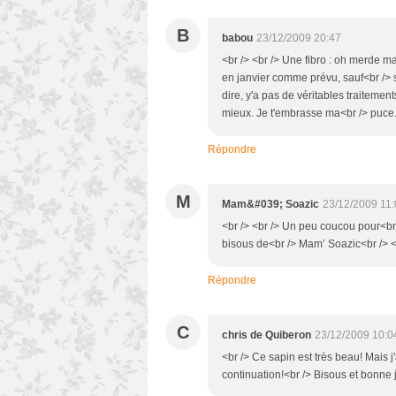
B
babou
23/12/2009 20:47
<br /> <br /> Une fibro : oh merde 
en janvier comme prévu, sauf<br /> si 
dire, y'a pas de véritables traitemen
mieux. Je t'embrasse ma<br /> puce. 
Répondre
M
Mam&#039; Soazic
23/12/2009 11
<br /> <br /> Un peu coucou pour<br 
bisous de<br /> Mam’ Soazic<br /> <br
Répondre
C
chris de Quiberon
23/12/2009 10:0
<br /> Ce sapin est très beau! Mais 
continuation!<br /> Bisous et bonne j