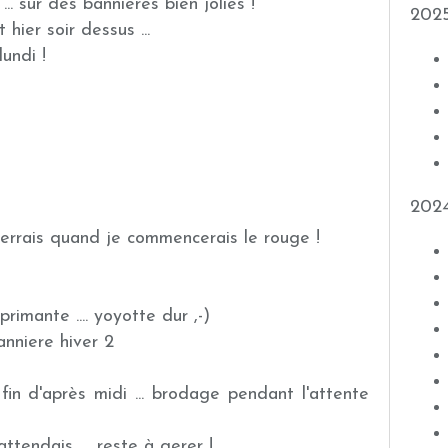
... sur des bannières bien jolies !
202
hier soir dessus ...
undi !
202
e verrais quand je commencerais le rouge !
primante .... yoyotte dur ,-)
fin d'après midi ... brodage pendant l'attente
y attendais .... reste à gerer !