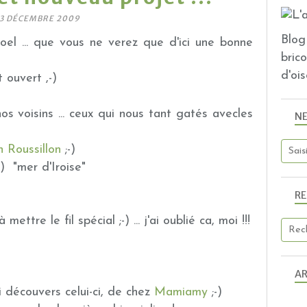
3 DÉCEMBRE 2009
Blog 
oel ... que vous ne verez que d'ici une bonne
bric
d'ois
 ouvert ,-)
os voisins ... ceux qui nous tant gatés avecles
N
n Roussillon
;-)
-) "mer d'Iroise"
R
 mettre le fil spécial ;-) ... j'ai oublié ca, moi !!!
AR
ai découvers celui-ci, de chez
Mamiamy
;-)