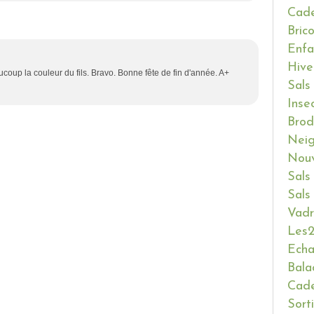
Cade
Bric
Enfa
Hive
aucoup la couleur du fils. Bravo. Bonne fête de fin d'année. A+
Sals
Inse
Brod
Neig
Nouv
Sals
Sals
Vadr
Les2
Ech
Bala
Cade
Sort