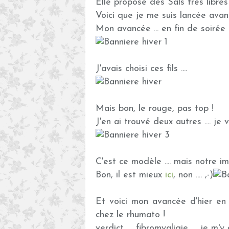
Elle propose des Sals très libres 
Voici que je me suis lancée avant 
Mon avancée ... en fin de soirée l
J'avais choisi ces fils ....
Mais bon, le rouge, pas top !
J'en ai trouvé deux autres .... j
C'est ce modèle .... mais notre im
Bon, il est mieux
ici
, non .... ,-)
Et voici mon avancée d'hier en 
chez le rhumato !
verdict .... fibromyaligie .... je m'