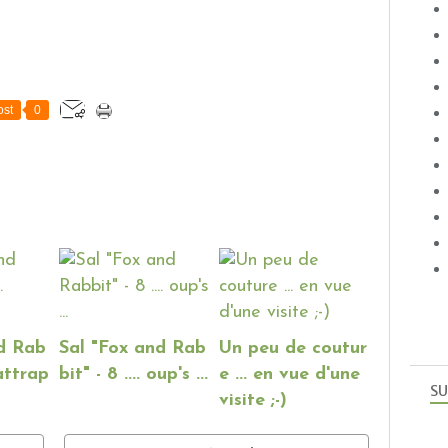
st
0
nd Rab
Sal "Fox and Rab
Un peu de coutur
rattrap
bit" - 8 .... oup's ...
e ... en vue d'une
SU
visite ;-)