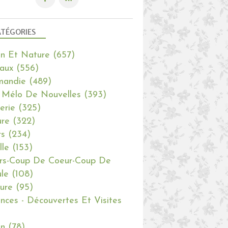
TÉGORIES
in Et Nature
(657)
aux
(556)
mandie
(489)
 Mélo De Nouvelles
(393)
erie
(325)
re
(322)
rs
(234)
lle
(153)
rs-Coup De Coeur-Coup De
le
(108)
ure
(95)
nces - Découvertes Et Visites
in
(78)