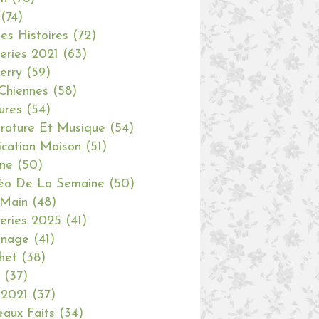
(74)
tes Histoires
(72)
eries 2021
(63)
erry
(59)
Chiennes
(58)
ures
(54)
erature Et Musique
(54)
ication Maison
(51)
ine
(50)
éo De La Semaine
(50)
 Main
(48)
eries 2025
(41)
inage
(41)
het
(38)
(37)
 2021
(37)
aux Faits
(34)