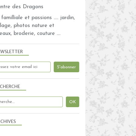
familliale et passions ..... jardin,
olage, photos nature et
eaux, broderie, couture ....
EWSLETTER
ECHERCHE
CHIVES