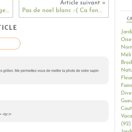
Echange de noel et échange Hello Kitty ;-)
Pas de noel blanc :-( Ca fond !!! Pfffuuuuu ....
CA
ICLE
Jard
Oise
Nor
Méli
Brod
Natu
s grilles. Me permettez-vous de mettre la photo de votre sapin
Fleu
Fami
Dive
Gueu
Cout
> <br />
Vaca
(92)
Jard