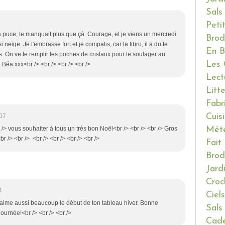
Sals
Peti
ma puce, te manquait plus que çà Courage, et je viens un mercredi
Brod
neige. Je t'embrasse fort et je compatis, car la fibro, il a du te
En B
ts. On ve te remplir les poches de cristaux pour te soulager au
Les 
Béa xxx<br /> <br /> <br /> <br />
Lect
Litt
Fabr
Cuis
:07
Mét
/> vous souhaiter à tous un très bon Noël<br /> <br /> <br /> Gros
 /> <br /> <br /> <br /> <br /> <br />
Fait
Brod
Jard
Croc
4
Ciels
j'aime aussi beaucoup le début de ton tableau hiver. Bonne
Sals
ournée!<br /> <br /> <br />
Cade