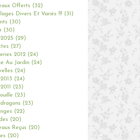
aux Offerts
(32)
olages Divers Et Variés !!!
(31)
nts
(30)
r
(30)
 2025
(29)
ctes
(27)
eries 2012
(24)
e Au Jardin
(24)
elles
(24)
 2013
(24)
 2011
(23)
ouille
(23)
dragons
(23)
anges
(22)
des
(20)
aux Reçus
(20)
ies
(20)