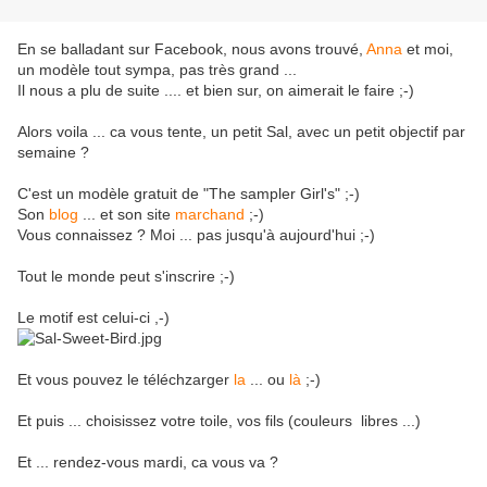
En se balladant sur Facebook, nous avons trouvé,
Anna
et moi,
un modèle tout sympa, pas très grand ...
Il nous a plu de suite .... et bien sur, on aimerait le faire ;-)
Alors voila ... ca vous tente, un petit Sal, avec un petit objectif par
semaine ?
C'est un modèle gratuit de "The sampler Girl's" ;-)
Son
blog
... et son site
marchand
;-)
Vous connaissez ? Moi ... pas jusqu'à aujourd'hui ;-)
Tout le monde peut s'inscrire ;-)
Le motif est celui-ci ,-)
Et vous pouvez le téléchzarger
la
... ou
là
;-)
Et puis ... choisissez votre toile, vos fils (couleurs libres ...)
Et ... rendez-vous mardi, ca vous va ?