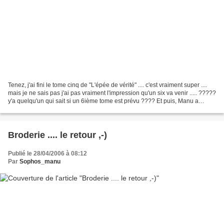
Tenez, j'ai fini le tome cinq de "L'épée de vérité" .... c'est vraiment super ....
mais je ne sais pas j'ai pas vraiment l'impression qu'un six va venir ..... ?????
y'a quelqu'un qui sait si un 6ième tome est prévu ???? Et puis, Manu a
terminé "Détection...
Broderie .... le retour ,-)
Publié le 28/04/2006 à 08:12
Par
Sophos_manu