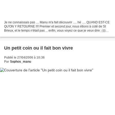
Je ne connaissais pas .... Manu m'a fait découvrir ..... hé ..... QUAND EST-CE
QU'ON Y RETOURNE !!!! Premier et second jour, nous étions à coté de St
Brieux, et le temps n'était pas ... enfin, vous voyez ce que je veux dire ;-)))
Première ballade, le...
Un petit coin ou il fait bon vivre
Publié le 27/04/2006 à 10:36
Par
Sophos_manu