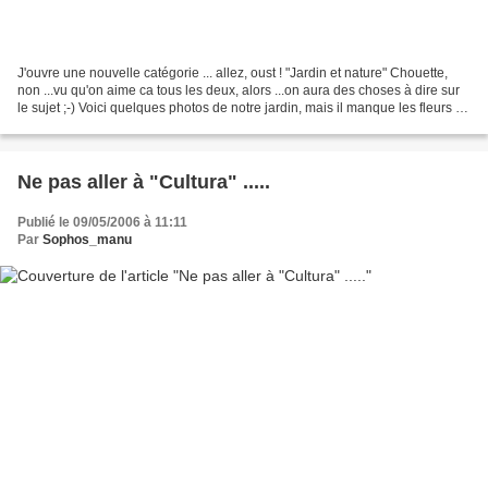
J'ouvre une nouvelle catégorie ... allez, oust ! "Jardin et nature" Chouette,
non ...vu qu'on aime ca tous les deux, alors ...on aura des choses à dire sur
le sujet ;-) Voici quelques photos de notre jardin, mais il manque les fleurs de
l'abre de Judée...
Ne pas aller à "Cultura" .....
Publié le 09/05/2006 à 11:11
Par
Sophos_manu