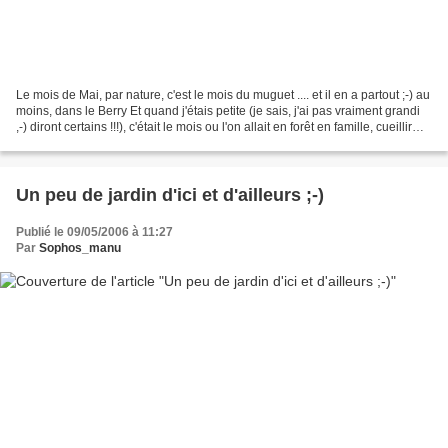
Le mois de Mai, par nature, c'est le mois du muguet .... et il en a partout ;-) au
moins, dans le Berry Et quand j'étais petite (je sais, j'ai pas vraiment grandi
,-) diront certains !!!), c'était le mois ou l'on allait en forêt en famille, cueillir
des...
Un peu de jardin d'ici et d'ailleurs ;-)
Publié le 09/05/2006 à 11:27
Par
Sophos_manu