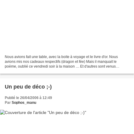
Nous avions fait une table, avec la boite à voyage et le livre d'or. Nous
avions mis nos cadeaux respectifs (dragon et fée) Mais il manquait le
poème, oublié ce vendredi soir à la maison .... Et d'autres sont venus
compléter (Kim, Véro, Fanfan ...) Sans...
Un peu de déco ;-)
Publié le 26/04/2006 à 12:49
Par
Sophos_manu