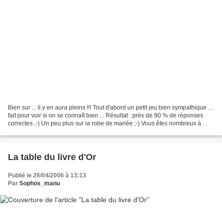
Bien sur ... il y en aura pleins !!! Tout d'abord un petit jeu bien sympathique ....
fait pour voir si on se connaît bien ... Résultat : près de 90 % de réponses
correctes ,-) Un peu plus sur la robe de mariée ;-) Vous êtes nombreux à
vouloir la voir...
La table du livre d'Or
Publié le 26/04/2006 à 13:13
Par
Sophos_manu