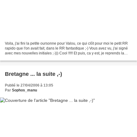
Voila, j'ai fini la petite oursonne pour Valou, ce qui clôt pour moi le petit RR
rapido que l'on avait fait, dans le RR fantastique ;-) Vous avez vu, j'ai signé
avec mes nouvelles initiales ;-))) Cool !!!!! Et puis, ca y est, je reprends la
broderie météo...
Bretagne ... la suite ,-)
Publié le 27/04/2006 à 13:05
Par
Sophos_manu