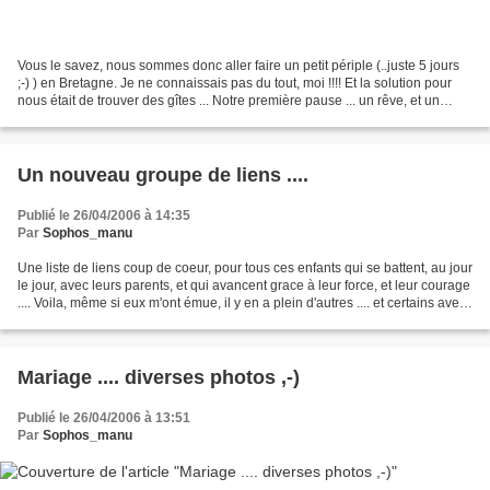
Vous le savez, nous sommes donc aller faire un petit périple (..juste 5 jours
;-) ) en Bretagne. Je ne connaissais pas du tout, moi !!!! Et la solution pour
nous était de trouver des gîtes ... Notre première pause ... un rêve, et un
régal ;-) Une chambre...
Un nouveau groupe de liens ....
Publié le 26/04/2006 à 14:35
Par
Sophos_manu
Une liste de liens coup de coeur, pour tous ces enfants qui se battent, au jour
le jour, avec leurs parents, et qui avancent grace à leur force, et leur courage
.... Voila, même si eux m'ont émue, il y en a plein d'autres .... et certains avec
beaucoup...
Mariage .... diverses photos ,-)
Publié le 26/04/2006 à 13:51
Par
Sophos_manu