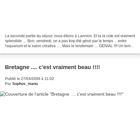
La seconde partie du séjour, nous étions à Lannion. Et la la cote est vraiment
splendide .... Bon, vendredi, on a pas trop été géné par le temps ... entre
l'aquarium et le salon créativa ..... Mais le lendemain .... GENIAL !!!! Un temps
digne d'une journée...
Bretagne .... c'est vraiment beau !!!!
Publié le 27/04/2006 à 11:02
Par
Sophos_manu