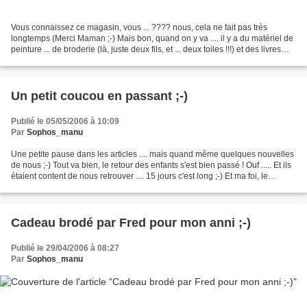
Vous connaissez ce magasin, vous ... ???? nous, cela ne fait pas très
longtemps (Merci Maman ;-) Mais bon, quand on y va .... il y a du matériel de
peinture ... de broderie (là, juste deux fils, et ... deux toiles !!!) et des livres
(?.... hum deux, alors...
Un petit coucou en passant ;-)
Publié le 05/05/2006 à 10:09
Par
Sophos_manu
Une petite pause dans les articles .... mais quand même quelques nouvelles
de nous ;-) Tout va bien, le retour des enfants s'est bien passé ! Ouf ..... Et ils
étaient content de nous retrouver .... 15 jours c'est long ;-) Et ma foi, le
mariage leur a...
Cadeau brodé par Fred pour mon anni ;-)
Publié le 29/04/2006 à 08:27
Par
Sophos_manu