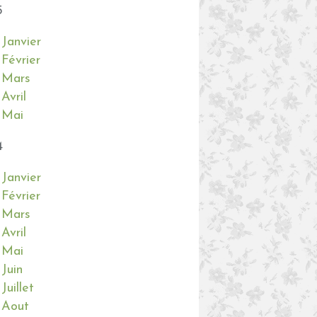
5
Janvier
BALADES
Février
A ST CHRISTOPHE
Mars
Avril
Mai
4
Janvier
Février
Mars
Avril
Mai
Juin
Juillet
Aout