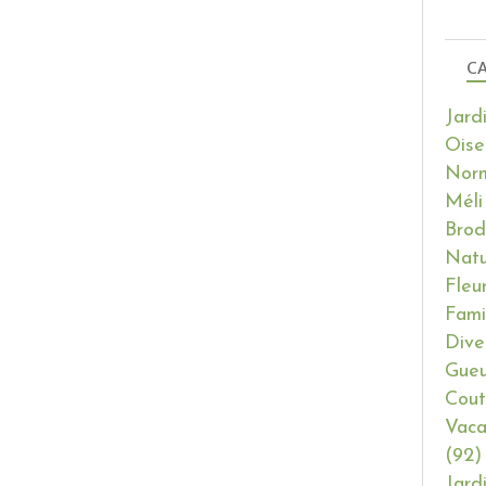
CA
Jard
Oise
Nor
Méli
Brod
Natu
Fleu
Fami
Dive
Gueu
Cout
Vaca
(92)
Jard