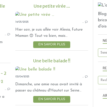
lle
Une petite virée ...
Blog 
bric
14/05/2025
EN BERRY
…
d'ois
VADROUILLE
Hier soir, je suis allée voir Alexia, future
…
VACANCES - DÉCOUVERTES ET VISITES
Maman 😍 Tout va bien, mais...
N
BALADES
es
EN SAVOIR PLUS
.
Une belle balade !!
R
 - 2
02/04/2025
…
A ST CHRISTOPHE
Dimanche, une amie nous avait invité à
…
BALADES
passer au château d'Hautot sur Seine...
AR
y a
EN SAVOIR PLUS