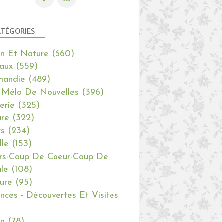
TÉGORIES
in Et Nature
(660)
aux
(559)
mandie
(489)
 Mélo De Nouvelles
(396)
erie
(325)
re
(322)
rs
(234)
lle
(153)
rs-Coup De Coeur-Coup De
le
(108)
ure
(95)
nces - Découvertes Et Visites
in
(78)