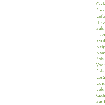
Cade
Bric
Enfa
Hive
Sals
Inse
Brod
Neig
Nouv
Sals
Vadr
Sals
Les2
Ech
Bala
Cade
Sort