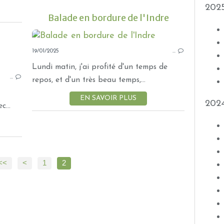
202
Balade en bordure de l'Indre
19/01/2025
…
LES CHIENNES
Lundi matin, j'ai profité d'un temps de
…
BALADES
repos, et d'un très beau temps,...
EN SAVOIR PLUS
202
...
<<
<
1
2