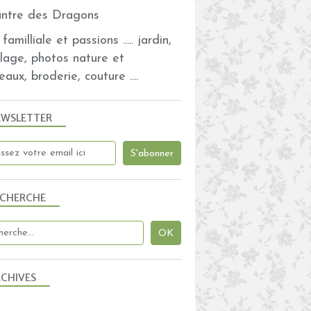
familliale et passions ..... jardin,
NORMANDIE
olage, photos nature et
MÉLI MÉLO DE NOUVELLES
eaux, broderie, couture ....
BALADES
DÉCOUVERTES
EWSLETTER
VADROUILLE
ECHERCHE
BALADES
NORMANDIE
MÉLI MÉLO DE NOUVELLES
CHIVES