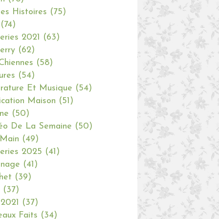
tes Histoires
(75)
(74)
eries 2021
(63)
erry
(62)
Chiennes
(58)
ures
(54)
erature Et Musique
(54)
ication Maison
(51)
ine
(50)
éo De La Semaine
(50)
 Main
(49)
eries 2025
(41)
inage
(41)
het
(39)
(37)
 2021
(37)
aux Faits
(34)