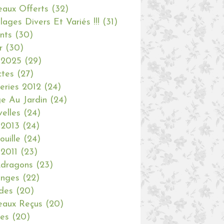
aux Offerts
(32)
olages Divers Et Variés !!!
(31)
nts
(30)
r
(30)
 2025
(29)
ctes
(27)
eries 2012
(24)
e Au Jardin
(24)
elles
(24)
 2013
(24)
ouille
(24)
 2011
(23)
dragons
(23)
anges
(22)
des
(20)
aux Reçus
(20)
ies
(20)