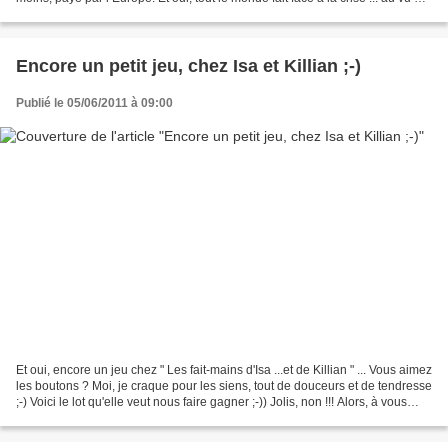
ses moyens ! Mais...
Encore un petit jeu, chez Isa et Killian ;-)
Publié le 05/06/2011 à 09:00
Et oui, encore un jeu chez " Les fait-mains d'Isa ...et de Killian " ... Vous aimez
les boutons ? Moi, je craque pour les siens, tout de douceurs et de tendresse
;-) Voici le lot qu'elle veut nous faire gagner ;-)) Jolis, non !!! Alors, à vous
d'aller...