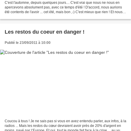
C'est l'automne, depuis quelques jours.... C'est vrai que nous ne nous en
apercevons absolument pas, avec ce temps d'été ! D'accord, nous aurions
été contents de l'avoir ... cet été, mais bon ,-) C'est mieux que rien ! Et nous
en profitons depuis quelques...
Les restos du coeur en danger !
Publié le 23/09/2011 à 10:00
Coucou à tous ! Je ne sais pas si vous en avez entendu parler, aux infos, à la
radios ... Mais les restos du cœur devraient avoir près de 20% d'argent en
moins, payé par l’Europe. Et oui, tout le monde fait face à la crise ... au vu de