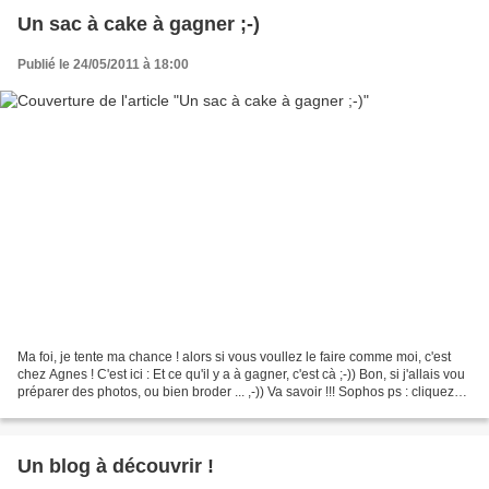
Un sac à cake à gagner ;-)
Publié le 24/05/2011 à 18:00
Ma foi, je tente ma chance ! alors si vous voullez le faire comme moi, c'est
chez Agnes ! C'est ici : Et ce qu'il y a à gagner, c'est cà ;-)) Bon, si j'allais vou
préparer des photos, ou bien broder ... ,-)) Va savoir !!! Sophos ps : cliquez
sur les photos...
Un blog à découvrir !