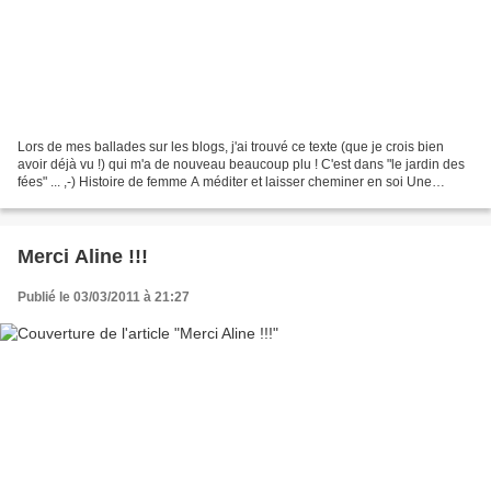
Lors de mes ballades sur les blogs, j'ai trouvé ce texte (que je crois bien
avoir déjà vu !) qui m'a de nouveau beaucoup plu ! C'est dans "le jardin des
fées" ... ,-) Histoire de femme A méditer et laisser cheminer en soi Une
femme regarde dans son miroir...
Merci Aline !!!
Publié le 03/03/2011 à 21:27