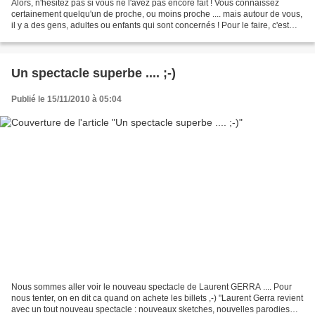
Alors, n'hésitez pas si vous ne l'avez pas encore fait ! Vous connaissez
certainement quelqu'un de proche, ou moins proche .... mais autour de vous,
il y a des gens, adultes ou enfants qui sont concernés ! Pour le faire, c'est
tout simpe ... Soit le 3637...
Un spectacle superbe .... ;-)
Publié le 15/11/2010 à 05:04
Nous sommes aller voir le nouveau spectacle de Laurent GERRA .... Pour
nous tenter, on en dit ca quand on achete les billets ,-) "Laurent Gerra revient
avec un tout nouveau spectacle : nouveaux sketches, nouvelles parodies